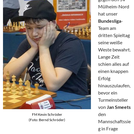
Mülheim-Nord
hat unser
Bundesliga
-
Team am
dritten Spieltag
seine weiße
Weste bewahrt.
Lange Zeit
schien alles auf
einen knappen
Erfolg
hinauszulaufen,
bevor ein
Turmeinsteller
von
Jan Smeets
den
FM Kevin Schröder
(Foto: Bernd Schröder)
Mannschaftssie
g in Frage