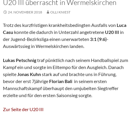
U20 III überrascht in Wermelskirchen
24. NOVEMBER 2018
OLLI KNIEST
Trotz des kurzfristigen krankheitsbedingten Ausfalls von
Luca
Casu
konnte die dadurch in Unterzahl angetretene
U20 III
in
der Jugend-Bezirksliga einen unerwarteten
3:1 (9:6)
-
Auswärtssieg in Wermelskirchen landen.
Lukas Petschnig
traf pünktlich nach seinem Handballspiel zum
Kampf ein und sorgte im Eiltempo für den Ausgleich. Danach
spielte
Jonas Kuhn
stark auf und brachte uns in Führung,
bevor der erst 7jährige
Florian Bali
in seinem ersten
Mannschaftskampf überhaupt den umjubelten Siegtreffer
erzielte und für den ersten Saisonsieg sorgte.
Zur Seite der U20 III