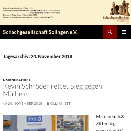
Zum
Inhalt
springen
Suchen
Schachgesellschaft Solingen e.V.
PRIMÄR
MENÜ
Tagesarchiv: 24. November 2018
I. MANNSCHAFT
Kevin Schröder rettet Sieg gegen
Mülheim
24. NOVEMBER 2018
OLLI KNIEST
Mit einem
5:3
-
Zittersieg
gegen den SV