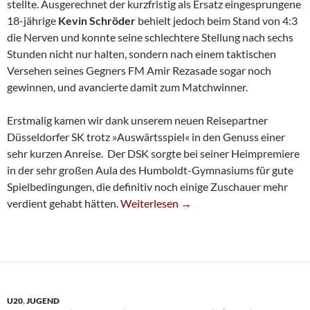
stellte. Ausgerechnet der kurzfristig als Ersatz eingesprungene
18-jährige
Kevin Schröder
behielt jedoch beim Stand von 4:3
die Nerven und konnte seine schlechtere Stellung nach sechs
Stunden nicht nur halten, sondern nach einem taktischen
Versehen seines Gegners FM Amir Rezasade sogar noch
gewinnen, und avancierte damit zum Matchwinner.
Erstmalig kamen wir dank unserem neuen Reisepartner
Düsseldorfer SK trotz »Auswärtsspiel« in den Genuss einer
sehr kurzen Anreise. Der DSK sorgte bei seiner Heimpremiere
in der sehr großen Aula des Humboldt-Gymnasiums für gute
Spielbedingungen, die definitiv noch einige Zuschauer mehr
Kevin Schröder Rettet Sieg Gegen Mülh
verdient gehabt hätten.
Weiterlesen
→
U20
,
JUGEND