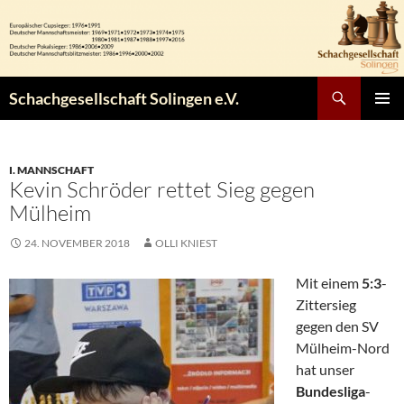
Zum
Inhalt
springen
Suchen
Schachgesellschaft Solingen e.V.
PRIMÄR
MENÜ
I. MANNSCHAFT
Kevin Schröder rettet Sieg gegen
Mülheim
24. NOVEMBER 2018
OLLI KNIEST
Mit einem
5:3
-
Zittersieg
gegen den SV
Mülheim-Nord
hat unser
Bundesliga
-