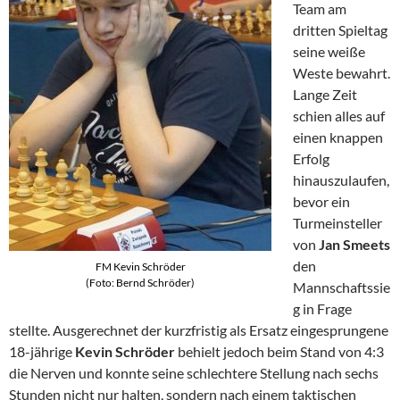
Team am
dritten Spieltag
seine weiße
Weste bewahrt.
Lange Zeit
schien alles auf
einen knappen
Erfolg
hinauszulaufen,
bevor ein
Turmeinsteller
von
Jan Smeets
den
FM Kevin Schröder
(Foto: Bernd Schröder)
Mannschaftssie
g in Frage
stellte. Ausgerechnet der kurzfristig als Ersatz eingesprungene
18-jährige
Kevin Schröder
behielt jedoch beim Stand von 4:3
die Nerven und konnte seine schlechtere Stellung nach sechs
Stunden nicht nur halten, sondern nach einem taktischen