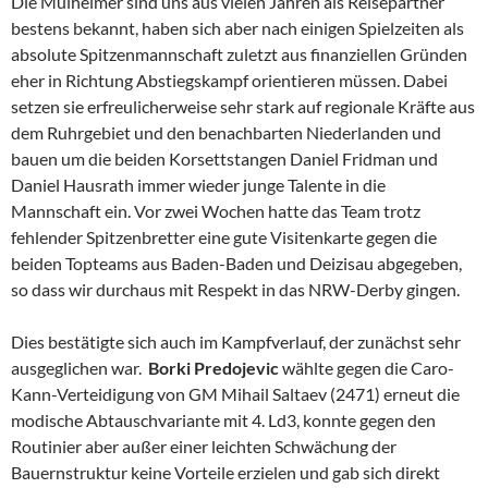
Die Mülheimer sind uns aus vielen Jahren als Reisepartner
bestens bekannt, haben sich aber nach einigen Spielzeiten als
absolute Spitzenmannschaft zuletzt aus finanziellen Gründen
eher in Richtung Abstiegskampf orientieren müssen. Dabei
setzen sie erfreulicherweise sehr stark auf regionale Kräfte aus
dem Ruhrgebiet und den benachbarten Niederlanden und
bauen um die beiden Korsettstangen Daniel Fridman und
Daniel Hausrath immer wieder junge Talente in die
Mannschaft ein. Vor zwei Wochen hatte das Team trotz
fehlender Spitzenbretter eine gute Visitenkarte gegen die
beiden Topteams aus Baden-Baden und Deizisau abgegeben,
so dass wir durchaus mit Respekt in das NRW-Derby gingen.
Dies bestätigte sich auch im Kampfverlauf, der zunächst sehr
ausgeglichen war.
Borki Predojevic
wählte gegen die Caro-
Kann-Verteidigung von GM Mihail Saltaev (2471) erneut die
modische Abtauschvariante mit 4. Ld3, konnte gegen den
Routinier aber außer einer leichten Schwächung der
Bauernstruktur keine Vorteile erzielen und gab sich direkt