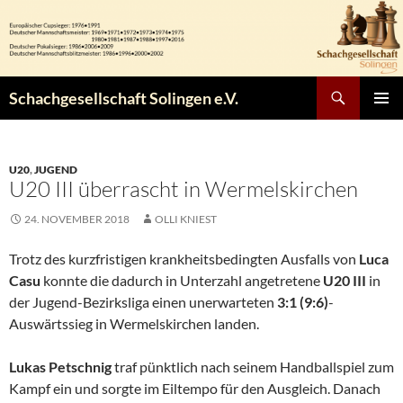
Zum
Inhalt
springen
Suchen
Schachgesellschaft Solingen e.V.
PRIMÄR
MENÜ
U20
,
JUGEND
U20 III überrascht in Wermelskirchen
24. NOVEMBER 2018
OLLI KNIEST
Trotz des kurzfristigen krankheitsbedingten Ausfalls von
Luca
Casu
konnte die dadurch in Unterzahl angetretene
U20 III
in
der Jugend-Bezirksliga einen unerwarteten
3:1 (9:6)
-
Auswärtssieg in Wermelskirchen landen.
Lukas Petschnig
traf pünktlich nach seinem Handballspiel zum
Kampf ein und sorgte im Eiltempo für den Ausgleich. Danach