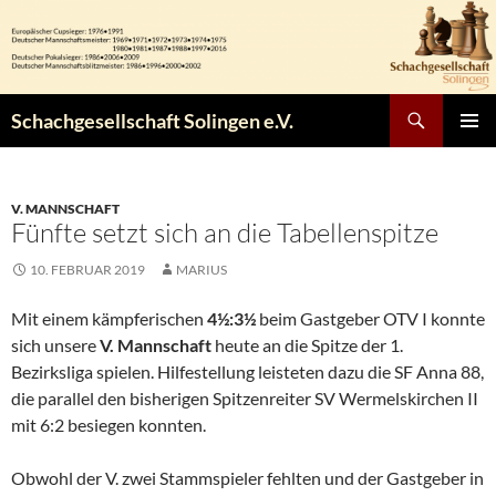
Zum
Inhalt
springen
Suchen
Schachgesellschaft Solingen e.V.
PRIMÄR
MENÜ
V. MANNSCHAFT
Fünfte setzt sich an die Tabellenspitze
10. FEBRUAR 2019
MARIUS
Mit einem kämpferischen
4½:3½
beim Gastgeber OTV I konnte
sich unsere
V. Mannschaft
heute an die Spitze der 1.
Bezirksliga spielen. Hilfestellung leisteten dazu die SF Anna 88,
die parallel den bisherigen Spitzenreiter SV Wermelskirchen II
mit 6:2 besiegen konnten.
Obwohl der V. zwei Stammspieler fehlten und der Gastgeber in