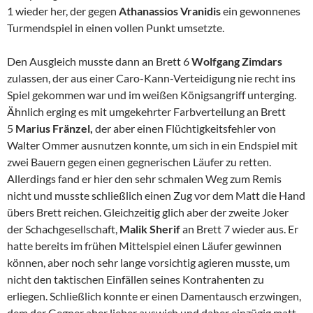
1 wieder her, der gegen
Athanassios Vranidis
ein gewonnenes
Turmendspiel in einen vollen Punkt umsetzte.
Den Ausgleich musste dann an Brett 6
Wolfgang Zimdars
zulassen, der aus einer Caro-Kann-Verteidigung nie recht ins
Spiel gekommen war und im weißen Königsangriff unterging.
Ähnlich erging es mit umgekehrter Farbverteilung an Brett
5
Marius Fränzel,
der aber einen Flüchtigkeitsfehler von
Walter Ommer ausnutzen konnte, um sich in ein Endspiel mit
zwei Bauern gegen einen gegnerischen Läufer zu retten.
Allerdings fand er hier den sehr schmalen Weg zum Remis
nicht und musste schließlich einen Zug vor dem Matt die Hand
übers Brett reichen. Gleichzeitig glich aber der zweite Joker
der Schachgesellschaft,
Malik Sherif
an Brett 7 wieder aus. Er
hatte bereits im frühen Mittelspiel einen Läufer gewinnen
können, aber noch sehr lange vorsichtig agieren musste, um
nicht den taktischen Einfällen seines Kontrahenten zu
erliegen. Schließlich konnte er einen Damentausch erzwingen,
dem der Gegner aber lieber auswich und daher einzügig matt