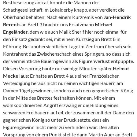
Bestbesetzung antrat, konnte die Mannen der
Schachgesellschaft im Lokalderby knapp, aber verdient die
Oberhand behalten: Nach einem Kurzremis von
Jan-Hendrik
Berents
an Brett 3 brachte uns Ersatzmann
Michael
Engeländer,
dem wie auch Malik Sherif hier noch einmal für
den Einsatz gedankt sei, mit einem Kurzsieg an Brett 8 in
Führung. Bei unübersichtlicher Lage im Zentrum übersah sein
Kontrahent das Zwischenschach eines Springers, so dass sich
der vermeintliche Bauerngewinn als Figurenverlust entpuppte.
Diesen Vorsprung baute nur wenige Minuten später
Helmut
Meckel
aus: Er hatte an Brett 4 aus einer Französischen
Verteidigung heraus nicht nur einen wichtigen Bauern am
Damenflügel gewinnen, sondern auch den gegnerischen König
in der Mitte des Brettes festhalten können. Mit einem
wohlkoordinierten Angriff erzwang er die Bildung eines
schwarzen Freibauern auf e4, der zusammen mit der Dame den
gegnerischen König so unter Druck setzte, dass ein
Figurengewinn nicht mehr zu verhindern war. Den alten
Vorsprung von einem Punkt stellte dann Martin Auer an Brett