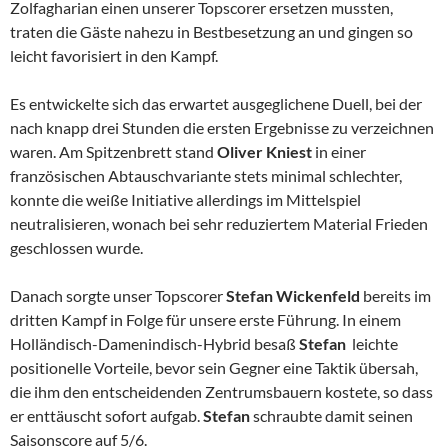
Zolfagharian einen unserer Topscorer ersetzen mussten,
traten die Gäste nahezu in Bestbesetzung an und gingen so
leicht favorisiert in den Kampf.
Es entwickelte sich das erwartet ausgeglichene Duell, bei der
nach knapp drei Stunden die ersten Ergebnisse zu verzeichnen
waren. Am Spitzenbrett stand
Oliver Kniest
in einer
französischen Abtauschvariante stets minimal schlechter,
konnte die weiße Initiative allerdings im Mittelspiel
neutralisieren, wonach bei sehr reduziertem Material Frieden
geschlossen wurde.
Danach sorgte unser Topscorer
Stefan Wickenfeld
bereits im
dritten Kampf in Folge für unsere erste Führung. In einem
Holländisch-Damenindisch-Hybrid besaß
Stefan
leichte
positionelle Vorteile, bevor sein Gegner eine Taktik übersah,
die ihm den entscheidenden Zentrumsbauern kostete, so dass
er enttäuscht sofort aufgab.
Stefan
schraubte damit seinen
Saisonscore auf 5/6.