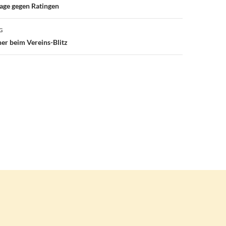
age gegen Ratingen
G
ner beim Vereins-Blitz