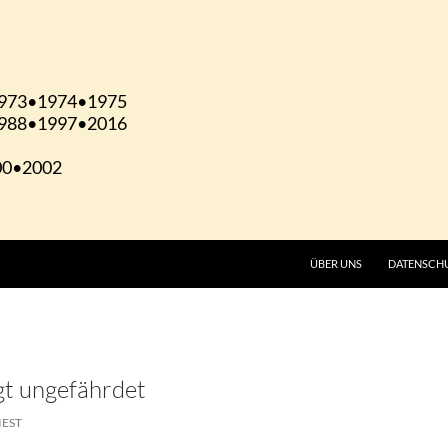
ÜBER UNS
DATENSCH
gt ungefährdet
IEST