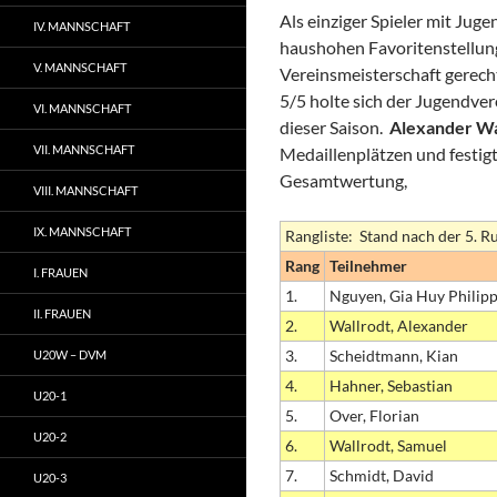
Als einziger Spieler mit Ju
IV. MANNSCHAFT
haushohen Favoritenstellun
V. MANNSCHAFT
Vereinsmeisterschaft gerecht,
5/5 holte sich der Jugendver
VI. MANNSCHAFT
dieser Saison.
Alexander Wa
VII. MANNSCHAFT
Medaillenplätzen und festigt
Gesamtwertung,
VIII. MANNSCHAFT
IX. MANNSCHAFT
Rangliste: Stand nach der 5. R
Rang
Teilnehmer
I. FRAUEN
1.
Nguyen, Gia Huy Philip
II. FRAUEN
2.
Wallrodt, Alexander
3.
Scheidtmann, Kian
U20W – DVM
4.
Hahner, Sebastian
U20-1
5.
Over, Florian
U20-2
6.
Wallrodt, Samuel
7.
Schmidt, David
U20-3