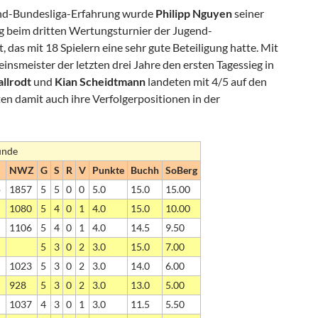
gend-Bundesliga-Erfahrung wurde
Philipp Nguyen
seiner
g beim dritten Wertungsturnier der Jugend-
 das mit 18 Spielern eine sehr gute Beteiligung hatte. Mit
einsmeister der letzten drei Jahre den ersten Tagessieg in
llrodt
und
Kian
Scheidtmann
landeten mit 4/5 auf den
en damit auch ihre Verfolgerpositionen in der
unde
NWZ
G
S
R
V
Punkte
Buchh
SoBerg
p
1857
5
5
0
0
5.0
15.0
15.00
1080
5
4
0
1
4.0
15.0
10.00
1106
5
4
0
1
4.0
14.5
9.50
5
3
0
2
3.0
15.0
7.00
1023
5
3
0
2
3.0
14.0
6.00
928
5
3
0
2
3.0
13.0
5.00
1037
4
3
0
1
3.0
11.5
5.50