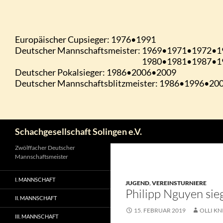
Zum
Inhalt
springen
Suchen
Schachgesellschaft Solingen e.V.
Zwölffacher Deutscher
Mannschaftsmeister
I. MANNSCHAFT
JUGEND
,
VEREINSTURNIERE
Philipp Nguyen sie
II. MANNSCHAFT
15. FEBRUAR 2019
OLLI KN
III. MANNSCHAFT