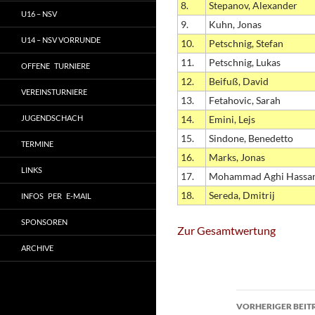
8.
Stepanov, Alexander
U16 – NSV
9.
Kuhn, Jonas
U14 – NSV VORRUNDE
10.
Petschnig, Stefan
11.
Petschnig, Lukas
OFFENE TURNIERE
12.
Beifuß, David
VEREINSTURNIERE
13.
Fetahovic, Sarah
JUGENDSCHACH
14.
Emini, Lejs
15.
Sindone, Benedetto
TERMINE
16.
Marks, Jonas
LINKS
17.
Mohammad Aghi Hassa
18.
Sereda, Dmitrij
INFOS PER E-MAIL
SPONSOREN
Zur Gesamtwertung
ARCHIVE
Beitragsn
VORHERIGER BEIT