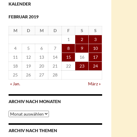
KALENDER
FEBRUAR 2019
M
D
M
D
F
S
S
1
2
3
4
5
6
7
8
9
10
11
12
13
14
15
16
17
18
19
20
21
22
23
24
25
26
27
28
« Jan.
März »
ARCHIV NACH MONATEN
Archiv
nach
Monaten
ARCHIV NACH THEMEN