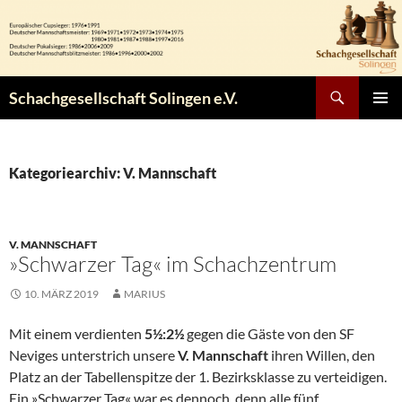
Zum
Inhalt
springen
Suchen
Schachgesellschaft Solingen e.V.
PRIMÄR
MENÜ
Kategoriearchiv: V. Mannschaft
V. MANNSCHAFT
»Schwarzer Tag« im Schachzentrum
10. MÄRZ 2019
MARIUS
Mit einem verdienten
5½:2½
gegen die Gäste von den SF
Neviges unterstrich unsere
V. Mannschaft
ihren Willen, den
Platz an der Tabellenspitze der 1. Bezirksklasse zu verteidigen.
Ein »Schwarzer Tag« war es dennoch, denn alle fünf