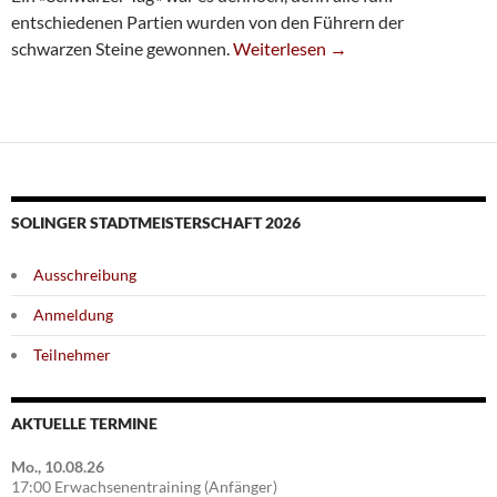
entschiedenen Partien wurden von den Führern der
»Schwarzer Tag« Im Schachzentru
schwarzen Steine gewonnen.
Weiterlesen
→
SOLINGER STADTMEISTERSCHAFT 2026
Ausschreibung
Anmeldung
Teilnehmer
AKTUELLE TERMINE
Mo., 10.08.26
17:00 Erwachsenentraining (Anfänger)