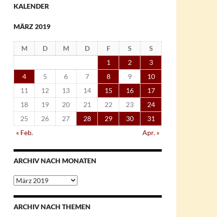
KALENDER
MÄRZ 2019
M
D
M
D
F
S
S
1
2
3
4
5
6
7
8
9
10
11
12
13
14
15
16
17
18
19
20
21
22
23
24
25
26
27
28
29
30
31
« Feb.
Apr. »
ARCHIV NACH MONATEN
Archiv
nach
Monaten
ARCHIV NACH THEMEN