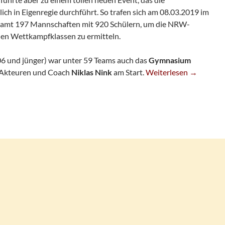
ch in Eigenregie durchführt. So trafen sich am 08.03.2019 im
esamt 197 Mannschaften mit 920 Schülern, um die NRW-
nen Wettkampfklassen zu ermitteln.
6 und jünger) war unter 59 Teams auch das
Gymnasium
SG-Jugend Bei NRW-Sc
-Akteuren und Coach
Niklas Nink
am Start.
Weiterlesen
→