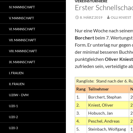
VEREINSTURNIERE
Erster Schnellscha
IV. MANNSCHAFT
8. MÄRZ 2019
OLLI KNIEST
V. MANNSCHAFT
VI. MANNSCHAFT
Nur eine Woche nach seinem 
Borchert
beim 7. Wertungstu
VII. MANNSCHAFT
Form. Er unterlag nur gegen 
VIII. MANNSCHAFT
der minimal besseren Buchho
punktgleichen
Oliver Kniest
IX. MANNSCHAFT
zufrieden sein, verteidigte 
I. FRAUEN
Rangliste: Stand nach der 6. R
II. FRAUEN
Rang
Teilnehmer
U20W – DVM
1.
Borchert, Stephan
2
2.
Kniest, Oliver
2
U20-1
3.
Hobusch, Jan
2
U20-2
4.
Peschel, Andreas
2
U20-3
5.
Steinbach, Wolfgang
1