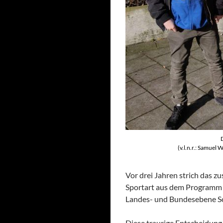
(v.l.n.r.: Samuel 
Vor drei Jahren strich das 
Sportart aus dem Programm de
Landes- und Bundesebene Sc
Diese traurige Entscheidung 