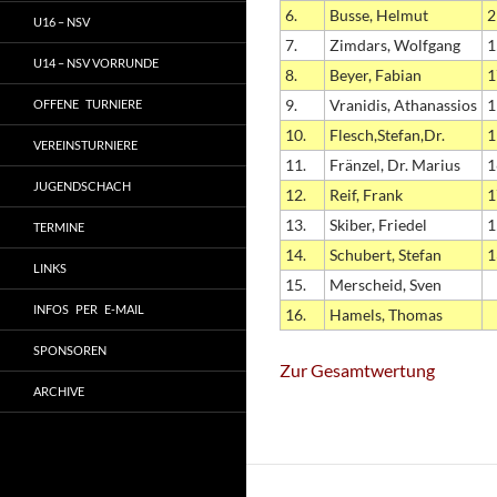
6.
Busse, Helmut
2
U16 – NSV
7.
Zimdars, Wolfgang
1
U14 – NSV VORRUNDE
8.
Beyer, Fabian
1
9.
Vranidis, Athanassios
1
OFFENE TURNIERE
10.
Flesch,Stefan,Dr.
1
VEREINSTURNIERE
11.
Fränzel, Dr. Marius
1
JUGENDSCHACH
12.
Reif, Frank
1
13.
Skiber, Friedel
1
TERMINE
14.
Schubert, Stefan
1
LINKS
15.
Merscheid, Sven
INFOS PER E-MAIL
16.
Hamels, Thomas
SPONSOREN
Zur Gesamtwertung
ARCHIVE