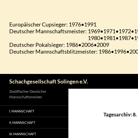
Zum
Inhalt
springen
Suchen
Schachgesellschaft Solingen e.V.
Zwölffacher Deutscher
Mannschaftsmeister
I. MANNSCHAFT
Tagesarchiv: 8
II. MANNSCHAFT
III. MANNSCHAFT