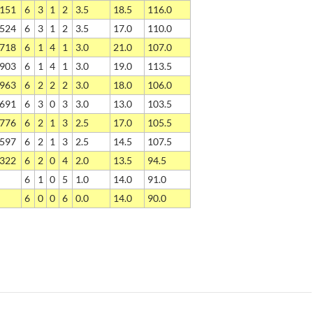
151
6
3
1
2
3.5
18.5
116.0
524
6
3
1
2
3.5
17.0
110.0
718
6
1
4
1
3.0
21.0
107.0
903
6
1
4
1
3.0
19.0
113.5
963
6
2
2
2
3.0
18.0
106.0
691
6
3
0
3
3.0
13.0
103.5
776
6
2
1
3
2.5
17.0
105.5
597
6
2
1
3
2.5
14.5
107.5
322
6
2
0
4
2.0
13.5
94.5
6
1
0
5
1.0
14.0
91.0
6
0
0
6
0.0
14.0
90.0