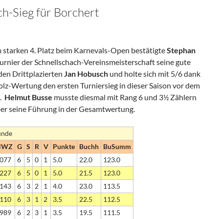
ch-Sieg für Borchert
starken 4. Platz beim Karnevals-Open bestätigte
Stephan
rnier der Schnellschach-Vereinsmeisterschaft seine gute
den Drittplazierten
Jan Hobusch
und holte sich mit 5/6 dank
lz-Wertung den ersten Turniersieg in dieser Saison vor dem
.
Helmut Busse
musste diesmal mit Rang 6 und 3½ Zählern
aber seine Führung in der Gesamtwertung.
unde
NWZ
G
S
R
V
Punkte
Buchh
BuSumm
077
6
5
0
1
5.0
22.0
123.0
227
6
5
0
1
5.0
21.5
123.0
143
6
3
2
1
4.0
23.0
113.5
110
6
3
1
2
3.5
22.5
112.5
989
6
2
3
1
3.5
19.5
111.5