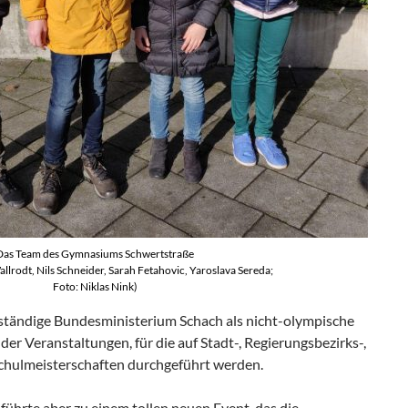
Das Team des Gymnasiums Schwertstraße
Wallrodt, Nils Schneider, Sarah Fetahovic, Yaroslava Sereda;
Foto: Niklas Nink)
zuständige Bundesministerium Schach als nicht-olympische
r Veranstaltungen, für die auf Stadt-, Regierungsbezirks-,
hulmeisterschaften durchgeführt werden.
führte aber zu einem tollen neuen Event, das die