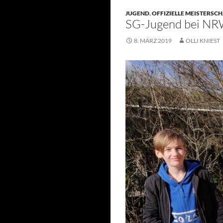
JUGEND
,
OFFIZIELLE MEISTERSC
SG-Jugend bei NR
8. MÄRZ 2019
OLLI KNIEST