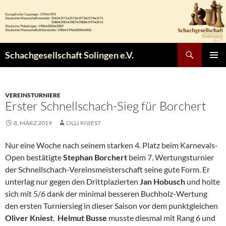
Zum
Inhalt
springen
Suchen
Schachgesellschaft Solingen e.V.
PRIMÄR
MENÜ
VEREINSTURNIERE
Erster Schnellschach-Sieg für Borchert
8. MÄRZ 2019
OLLI KNIEST
Nur eine Woche nach seinem starken 4. Platz beim Karnevals-
Open bestätigte
Stephan Borchert
beim 7. Wertungsturnier
der Schnellschach-Vereinsmeisterschaft seine gute Form. Er
unterlag nur gegen den Drittplazierten
Jan Hobusch
und holte
sich mit 5/6 dank der minimal besseren Buchholz-Wertung
den ersten Turniersieg in dieser Saison vor dem punktgleichen
Oliver Kniest
.
Helmut Busse
musste diesmal mit Rang 6 und