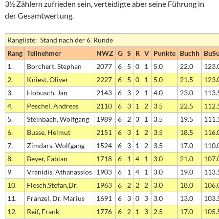
3½ Zählern zufrieden sein, verteidigte aber seine Führung in
der Gesamtwertung.
Rangliste: Stand nach der 6. Runde
Rang
Teilnehmer
NWZ
G
S
R
V
Punkte
Buchh
BuS
1.
Borchert, Stephan
2077
6
5
0
1
5.0
22.0
123.
2.
Kniest, Oliver
2227
6
5
0
1
5.0
21.5
123.
3.
Hobusch, Jan
2143
6
3
2
1
4.0
23.0
113.
4.
Peschel, Andreas
2110
6
3
1
2
3.5
22.5
112.
5.
Steinbach, Wolfgang
1989
6
2
3
1
3.5
19.5
111.
6.
Busse, Helmut
2151
6
3
1
2
3.5
18.5
116.
7.
Zimdars, Wolfgang
1524
6
3
1
2
3.5
17.0
110.
8.
Beyer, Fabian
1718
6
1
4
1
3.0
21.0
107.
9.
Vranidis, Athanassios
1903
6
1
4
1
3.0
19.0
113.
10.
Flesch,Stefan,Dr.
1963
6
2
2
2
3.0
18.0
106.
11.
Fränzel, Dr. Marius
1691
6
3
0
3
3.0
13.0
103.
12.
Reif, Frank
1776
6
2
1
3
2.5
17.0
105.