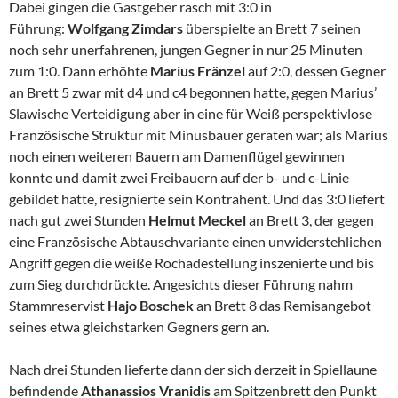
Dabei gingen die Gastgeber rasch mit 3:0 in
Führung:
Wolfgang Zimdars
überspielte an Brett 7 seinen
noch sehr unerfahrenen, jungen Gegner in nur 25 Minuten
zum 1:0. Dann erhöhte
Marius Fränzel
auf 2:0, dessen Gegner
an Brett 5 zwar mit d4 und c4 begonnen hatte, gegen Marius’
Slawische Verteidigung aber in eine für Weiß perspektivlose
Französische Struktur mit Minusbauer geraten war; als Marius
noch einen weiteren Bauern am Damenflügel gewinnen
konnte und damit zwei Freibauern auf der b- und c-Linie
gebildet hatte, resignierte sein Kontrahent. Und das 3:0 liefert
nach gut zwei Stunden
Helmut Meckel
an Brett 3, der gegen
eine Französische Abtauschvariante einen unwiderstehlichen
Angriff gegen die weiße Rochadestellung inszenierte und bis
zum Sieg durchdrückte. Angesichts dieser Führung nahm
Stammreservist
Hajo Boschek
an Brett 8 das Remisangebot
seines etwa gleichstarken Gegners gern an.
Nach drei Stunden lieferte dann der sich derzeit in Spiellaune
befindende
Athanassios Vranidis
am Spitzenbrett den Punkt