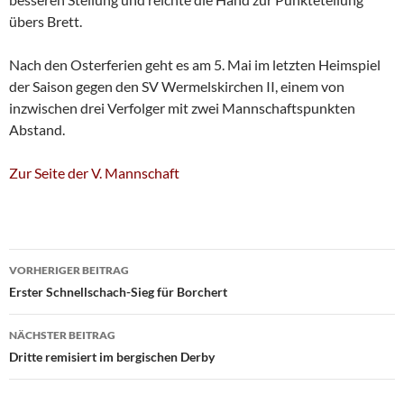
übers Brett.
Nach den Osterferien geht es am 5. Mai im letzten Heimspiel
der Saison gegen den SV Wermelskirchen II, einem von
inzwischen drei Verfolger mit zwei Mannschaftspunkten
Abstand.
Zur Seite der V. Mannschaft
Beitragsnavigation
VORHERIGER BEITRAG
Erster Schnellschach-Sieg für Borchert
NÄCHSTER BEITRAG
Dritte remisiert im bergischen Derby