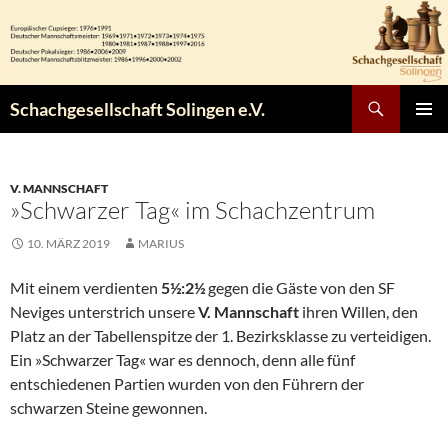
Zum
Inhalt
springen
Suchen
Schachgesellschaft Solingen e.V.
PRIMÄR
MENÜ
V. MANNSCHAFT
»Schwarzer Tag« im Schachzentrum
10. MÄRZ 2019
MARIUS
Mit einem verdienten
5½:2½
gegen die Gäste von den SF
Neviges unterstrich unsere
V. Mannschaft
ihren Willen, den
Platz an der Tabellenspitze der 1. Bezirksklasse zu verteidigen.
Ein »Schwarzer Tag« war es dennoch, denn alle fünf
entschiedenen Partien wurden von den Führern der
schwarzen Steine gewonnen.