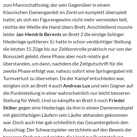
zum Mannschaftssieg, der sein Gegenüber in einem
Klassischen Damengambit im Zentrum komplett überspielt
hatte; als sich ein Figurengewinn nicht mehr vermeiden ließ,
reichte der Weiße die Hand übers Brett. Anschließend musste
leider
Jan-Hendrik Berents
an Brett 2 die einzige Solinger
Niederlage quittieren: Er hatte in schon verdächtiger Stellung
die letzten 15 Züge bis zur Zeitkontrolle praktisch nur von der
Bonuszeit gelebt, diese Phase aber noch relativ gut
überstanden, um dann, nachdem die Zeitgutschrift für die
zweite Phase erfolgt war, nahezu sofort eine Springergabel mit
Turmverlust zu übersehen. Da der Kampf entschieden war,
einigten sich an Brett 4 auch
Andreas Lux
und sein Gegner auf
die Punkteteilung in einer wahrscheinlich nur leicht besseren
Stellung für Weiß. Und so kämpfte an Brett 6 noch
Friedel
Skiber
gegen eine Niederlage, da ihm in einem Damenendspiel
mit gleichfarbigen Läufern sein Läufer abhanden gekommen
war. Doch auch hier gab schließlich das Gesamtergebnis den
Ausschlag: Der Schwarzspieler verzichtete auf den Beweis der
besseren Stellung und reichte die Hand zur Punkteteilung