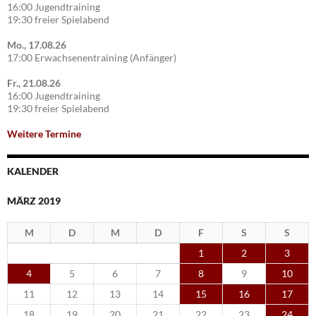
16:00 Jugendtraining
19:30 freier Spielabend
Mo., 17.08.26
17:00 Erwachsenentraining (Anfänger)
Fr., 21.08.26
16:00 Jugendtraining
19:30 freier Spielabend
Weitere Termine
KALENDER
MÄRZ 2019
M
D
M
D
F
S
S
1
2
3
4
5
6
7
8
9
10
11
12
13
14
15
16
17
18
19
20
21
22
23
24