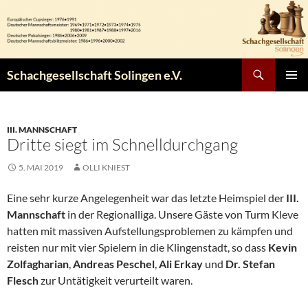
Zum
Inhalt
springen
Suchen
Schachgesellschaft Solingen e.V.
PRIMÄR
MENÜ
III. MANNSCHAFT
Dritte siegt im Schnelldurchgang
5. MAI 2019
OLLI KNIEST
Eine sehr kurze Angelegenheit war das letzte Heimspiel der
III.
Mannschaft
in der Regionalliga. Unsere Gäste von Turm Kleve
hatten mit massiven Aufstellungsproblemen zu kämpfen und
reisten nur mit vier Spielern in die Klingenstadt, so dass
Kevin
Zolfagharian
,
Andreas Peschel
,
Ali Erkay
und
Dr. Stefan
Flesch
zur Untätigkeit verurteilt waren.