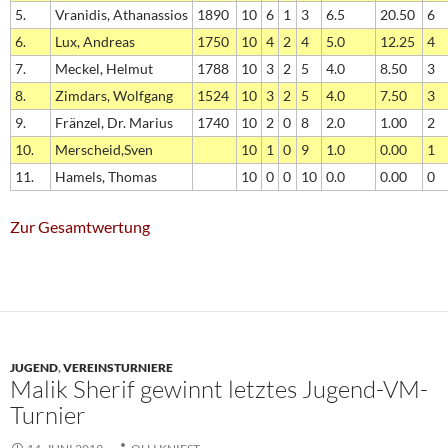
5.
Vranidis, Athanassios
1890
10
6
1
3
6.5
20.50
6
6.
Lux, Andreas
1750
10
4
2
4
5.0
12.25
4
7.
Meckel, Helmut
1788
10
3
2
5
4.0
8.50
3
8.
Zimdars, Wolfgang
1524
10
3
2
5
4.0
7.50
3
9.
Fränzel, Dr. Marius
1740
10
2
0
8
2.0
1.00
2
10.
Merscheid,Sven
10
1
0
9
1.0
0.00
1
11.
Hamels, Thomas
10
0
0
10
0.0
0.00
0
Zur Gesamtwertung
JUGEND
,
VEREINSTURNIERE
Malik Sherif gewinnt letztes Jugend-VM-
Turnier