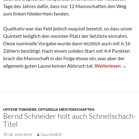
Tage des Jahres dafür, dass nur 12 Mannschaften den Weg
zum linken Niederrhein fanden.
Qualitativ war das Feld jedoch exquisit besetzt, so dass unser
Quintett lediglich den neunten Platz der Setzliste einnahm.
Diese nominelle Vorgabe wurde dann letztlich auch mit 6:16
Zählern bestätigt. Nach einem soliden Start mit 4:4 Punkten
brach die Mannschaft in der Folge etwas ein, was aber der
Platz 9 Für Jugend-
allgemein guten Laune keinen Abbruch tat.
Weiterlesen
→
OFFENE TURNIERE
,
OFFIZIELLE MEISTERSCHAFTEN
Bernd Schneider holt auch Schnellschach-
Titel
28. JUNI 2019
OLLI KNIEST