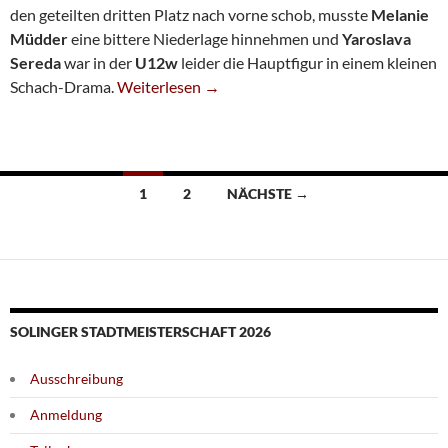
den geteilten dritten Platz nach vorne schob, musste
Melanie
Müdder
eine bittere Niederlage hinnehmen und
Yaroslava
Sereda
war in der
U12w
leider die Hauptfigur in einem kleinen
Luisa Bashylina Führt Bei U14w-DEM
Schach-Drama.
Weiterlesen
→
Beitragsnavigation
1
2
NÄCHSTE →
SOLINGER STADTMEISTERSCHAFT 2026
Ausschreibung
Anmeldung