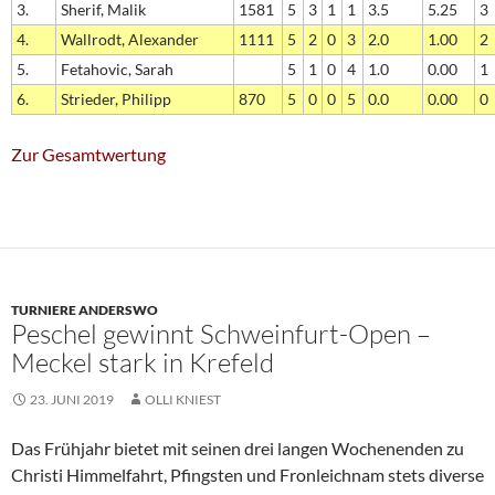
3.
Sherif, Malik
1581
5
3
1
1
3.5
5.25
3
4.
Wallrodt, Alexander
1111
5
2
0
3
2.0
1.00
2
5.
Fetahovic, Sarah
5
1
0
4
1.0
0.00
1
6.
Strieder, Philipp
870
5
0
0
5
0.0
0.00
0
Zur Gesamtwertung
TURNIERE ANDERSWO
Peschel gewinnt Schweinfurt-Open –
Meckel stark in Krefeld
23. JUNI 2019
OLLI KNIEST
Das Frühjahr bietet mit seinen drei langen Wochenenden zu
Christi Himmelfahrt, Pfingsten und Fronleichnam stets diverse