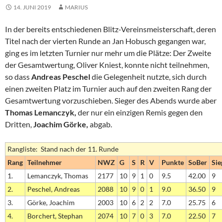
14. JUNI 2019
MARIUS
In der bereits entschiedenen Blitz-Vereinsmeisterschaft, deren
Titel nach der vierten Runde an Jan Hobusch gegangen war,
ging es im letzten Turnier nur mehr um die Plätze: Der Zweite
der Gesamtwertung, Oliver Kniest, konnte nicht teilnehmen,
so dass
Andreas Peschel
die Gelegenheit nutzte, sich durch
einen zweiten Platz im Turnier auch auf den zweiten Rang der
Gesamtwertung vorzuschieben. Sieger des Abends wurde aber
Thomas Lemanczyk,
der nur ein einzigen Remis gegen den
Dritten,
Joachim Görke,
abgab.
Rangliste: Stand nach der 11. Runde
Rang
Teilnehmer
NWZ
G
S
R
V
Punkte
SoBer
Sie
1.
Lemanczyk, Thomas
2177
10
9
1
0
9.5
42.00
9
2.
Peschel, Andreas
2088
10
9
0
1
9.0
36.50
9
3.
Görke, Joachim
2003
10
6
2
2
7.0
25.75
6
4.
Borchert, Stephan
2074
10
7
0
3
7.0
22.50
7