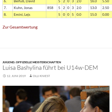
6.
Beifuß, David
5
2
0
3
2.0
16.0
5.50
7.
Kuhn, Jonas
858
5
2
0
3
2.0
13.0
2.50
8.
Emini, Lejs
5
0
0
5
0.0
15.0
0.00
Zur Gesamtwertung
JUGEND
,
OFFIZIELLE MEISTERSCHAFTEN
Luisa Bashylina führt bei U14w-DEM
12. JUNI 2019
OLLI KNIEST