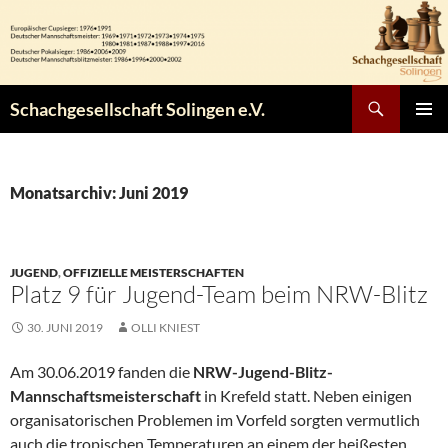
Zum
Inhalt
springen
Suchen
Schachgesellschaft Solingen e.V.
PRIMÄR
MENÜ
Monatsarchiv: Juni 2019
JUGEND
,
OFFIZIELLE MEISTERSCHAFTEN
Platz 9 für Jugend-Team beim NRW-Blitz
30. JUNI 2019
OLLI KNIEST
Am 30.06.2019 fanden die
NRW-Jugend-Blitz-
Mannschaftsmeisterschaft
in Krefeld statt. Neben einigen
organisatorischen Problemen im Vorfeld sorgten vermutlich
auch die tropischen Temperaturen an einem der heißesten