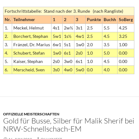
Fortschrittstabelle: Stand nach der 3. Runde (nach Rangliste)
Nr.
Teilnehmer
1
2
3
Punkte
Buchh
SoBerg
1.
Meckel, Helmut
4s1
2w½
3s1
2.5
5.5
4.25
2.
Borchert, Stephan
5w1
1s½
4w1
2.5
4.5
3.25
3.
Fränzel, Dr. Marius
6w1
5s1
1w0
2.0
3.5
1.00
4.
Schubert, Stefan
1w0
6s1
2s0
1.0
5.0
0.00
5.
Kaiser, Stephan
2s0
3w0
6s1
1.0
4.5
0.00
6.
Merscheid, Sven
3s0
4w0
5w0
0.0
4.0
0.00
OFFIZIELLE MEISTERSCHAFTEN
Gold für Busse, Silber für Malik Sherif bei
NRW-Schnellschach-EM