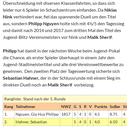
Überschneidung mit diversen Klassenfahrten, so dass sich
leider nur 6 Spieler im Schachzentrum einfanden. Da
Niklas
Nink
verhindert war, fiel das spannende Duell um den Titel
aus, sondern
Philipp Nguyen
holte sich mit 4½/5 den Tagessieg
und damit nach 2014 und 2017 zum dritten Mal den Titel des
Jugend-Blitz-Vereinsmeisters vor Nink und
Malik Sherif
.
Philipp
hat damit in der nächsten Woche beim Jugend-Pokal
die Chance, als erster Spieler überhaupt in einem Jahr den
Jugend-Stadtmeistertitel und alle drei Vereinswettbewerbe zu
gewinnen. Den zweiten Platz der Tageswertung sicherte sich
Sebastian Hahner,
der in der Schlussrunde mit einem Sieg im
direkten Duell noch an
Malik Sherif
vorbeizog.
Rangliste: Stand nach der 5. Runde
Rang
Teilnehmer
NWZ
G
S
R
V
Punkte
SoBer
Si
1.
Nguyen, Gia Huy Philipp
1857
5
4
1
0
4.5
8.75
4
2.
Hahner, Sebastian
5
4
0
1
4.0
6.50
4