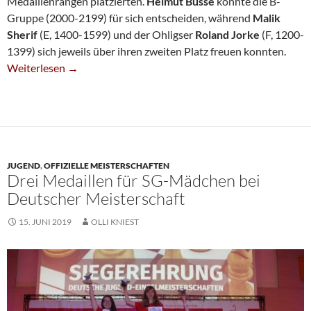
Medaillenrängen platzierten.
Helmut Busse
konnte die B-
Gruppe (2000-2199) für sich entscheiden, während
Malik
Sherif
(E, 1400-1599) und der Ohligser
Roland Jorke
(F, 1200-
1399) sich jeweils über ihren zweiten Platz freuen konnten.
Gold Für Busse, Silber Für Malik Sherif Bei NRW-Schnellschach
Weiterlesen
→
JUGEND
,
OFFIZIELLE MEISTERSCHAFTEN
Drei Medaillen für SG-Mädchen bei
Deutscher Meisterschaft
15. JUNI 2019
OLLI KNIEST