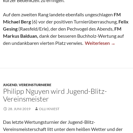
kurzer Bedenkzeit zu erringen.
Auf dem zweiten Rang landete ebenfalls ungeschlagen
FM
Michael Berg
(6) vor der positiven Turnierüberraschung,
Felix
Gesing
(Raesfeld/Erle), der den Pechvogel des Abends,
FM
Markus Balduan,
dank der besseren Buchholz-Wertung auf
Bernd Schneider Holt A
den undankbaren vierten Platz verwies.
Weiterlesen
→
JUGEND
,
VEREINSTURNIERE
Philipp Nguyen wird Jugend-Blitz-
Vereinsmeister
28. JUNI 2019
OLLI KNIEST
Das letzte Wertungsturnier der Jugend-Blitz-
Vereinsmeisterschaft litt unter dem heißen Wetter und der