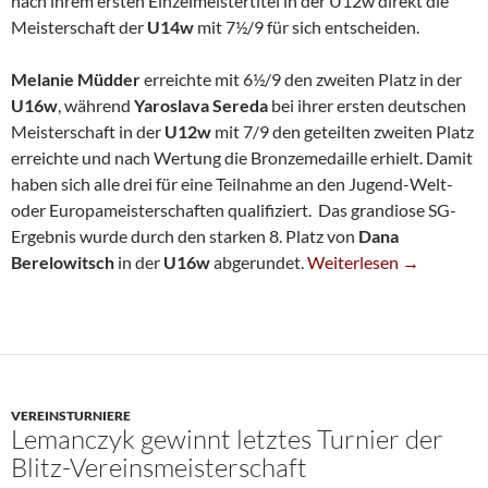
nach ihrem ersten Einzelmeistertitel in der U12w direkt die
Meisterschaft der
U14w
mit 7½/9 für sich entscheiden.
Melanie Müdder
erreichte mit 6½/9 den zweiten Platz in der
U16w
, während
Yaroslava Sereda
bei ihrer ersten deutschen
Meisterschaft in der
U12w
mit 7/9 den geteilten zweiten Platz
erreichte und nach Wertung die Bronzemedaille erhielt. Damit
haben sich alle drei für eine Teilnahme an den Jugend-Welt-
oder Europameisterschaften qualifiziert. Das grandiose SG-
Ergebnis wurde durch den starken 8. Platz von
Dana
Drei Medaillen Für SG-
Berelowitsch
in der
U16w
abgerundet.
Weiterlesen
→
VEREINSTURNIERE
Lemanczyk gewinnt letztes Turnier der
Blitz-Vereinsmeisterschaft