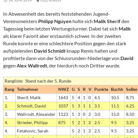
14. JUNI 2019
OLLI KNIEST
In Abwesenheit des bereits feststehenden Jugend-
Vereinsmeisters
Philipp Nguyen
holte sich
Malik Sherif
den
Tagessieg beim letzten Wertungsturnier. Dabei tat sich
Malik
als klarer Favorit aber erstaunlich schwer. In der zweiten
Runde konnte er eine schlechtere Position gegen den stark
aufspielenden
David Schmidt
knapp Remis halten und
profitierte dann von der Schlussrunden-Niederlage von
David
gegen
Alex Wallrodt
, der hierdurch noch Dritter wurde.
Rangliste: Stand nach der 5. Runde
Rang
Teilnehmer
NWZ
G
S
R
V
Punkte
Buchh
SoBer
1.
Sherif, Malik
1643
5
4
1
0
4.5
10.5
8.75
2.
Schmidt, David
1037
5
3
1
1
3.5
11.5
6.25
3.
Wallrodt, Alexander
1123
5
3
0
2
3.0
15.0
8.50
4.
Strieder, Philipp
875
5
2
1
2
2.5
9.5
3.25
4.
Fetahovic, Sarah
5
2
1
2
2.5
9.5
3.25