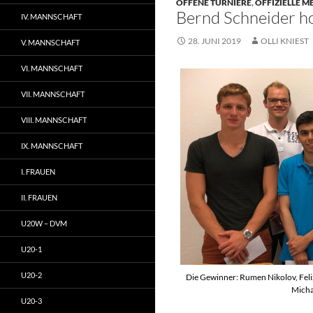
OFFENE TURNIERE
,
OFFIZIELLE 
Bernd Schneider ho
IV. MANNSCHAFT
28. JUNI 2019
OLLI KNIEST
V. MANNSCHAFT
VI. MANNSCHAFT
VII. MANNSCHAFT
VIII. MANNSCHAFT
IX. MANNSCHAFT
I. FRAUEN
II. FRAUEN
U20W – DVM
U20-1
U20-2
Die Gewinner: Rumen Nikolov, Feli
Michae
U20-3