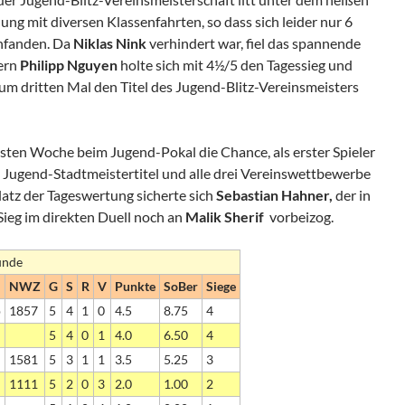
g mit diversen Klassenfahrten, so dass sich leider nur 6
infanden. Da
Niklas Nink
verhindert war, fiel das spannende
dern
Philipp Nguyen
holte sich mit 4½/5 den Tagessieg und
m dritten Mal den Titel des Jugend-Blitz-Vereinsmeisters
hsten Woche beim Jugend-Pokal die Chance, als erster Spieler
 Jugend-Stadtmeistertitel und alle drei Vereinswettbewerbe
atz der Tageswertung sicherte sich
Sebastian Hahner,
der in
Sieg im direkten Duell noch an
Malik Sherif
vorbeizog.
unde
NWZ
G
S
R
V
Punkte
SoBer
Siege
p
1857
5
4
1
0
4.5
8.75
4
5
4
0
1
4.0
6.50
4
1581
5
3
1
1
3.5
5.25
3
1111
5
2
0
3
2.0
1.00
2