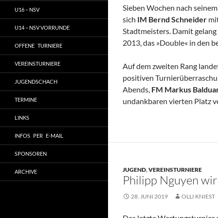
Sieben Wochen nach seinem ü
U16 – NSV
sich
IM Bernd Schneider
mi
U14 – NSV VORRUNDE
Stadtmeisters. Damit gelang
2013, das »Double« in den be
OFFENE TURNIERE
VEREINSTURNIERE
Auf dem zweiten Rang lande
positiven Turnierüberrasch
JUGENDSCHACH
Abends,
FM Markus Baldua
TERMINE
undankbaren vierten Platz 
LINKS
INFOS PER E-MAIL
SPONSOREN
JUGEND
,
VEREINSTURNIERE
ARCHIVE
Philipp Nguyen wir
28. JUNI 2019
OLLI KNIEST
Das letzte Wertungsturnier 