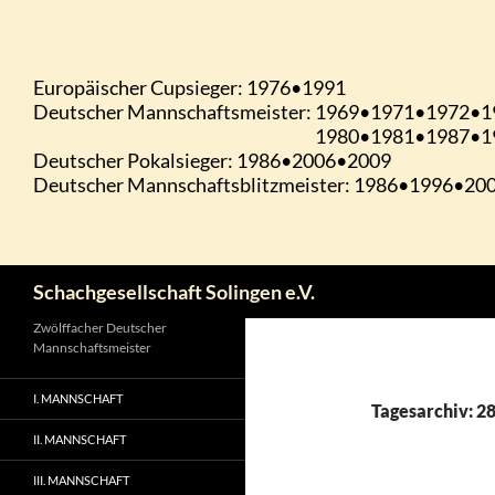
Zum
Inhalt
springen
Suchen
Schachgesellschaft Solingen e.V.
Zwölffacher Deutscher
Mannschaftsmeister
I. MANNSCHAFT
Tagesarchiv: 28
II. MANNSCHAFT
III. MANNSCHAFT