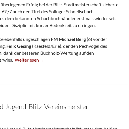
berlegenen Erfolg bei der Blitz-Stadtmeisterschaft sicherte
t 6½/7 auch den Titel des Solinger Schnellschach-
 es dem bekannten Schachbuchhändler erstmals wieder seit
iden Disziplin mit kurzer Bedenkzeit zu erringen.
te ebenfalls ungeschlagen
FM Michael Berg
(6) vor der
ung,
Felix Gesing
(Raesfeld/Erle), der den Pechvogel des
n,
dank der besseren Buchholz-Wertung auf den
Bernd Schneider Holt Auch Schnellschach-Titel
verwies.
Weiterlesen
→
d Jugend-Blitz-Vereinsmeister
der Jugend-Blitz-Vereinsmeisterschaft litt unter dem heißen