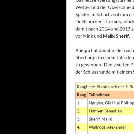
Wetter und der Überschneidun
Spieler im Schachzentrum e
Duell um den Titel aus, son
damit nach 2014 und 2017 zu
vor Nink und
Malik Sherif
.
Philipp
hat damit in der näc
überhaupt in einem Jahr den
zu gewinnen. Den zweiten Pl
der Schlussrunde mit einem 
Rangliste: Stand nach der 5. R
Rang
Teilnehmer
1.
Nguyen, Gia Huy Philip
2.
Hahner, Sebastian
3.
Sherif, Malik
4.
Wallrodt, Alexander