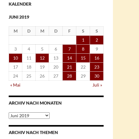
KALENDER
JUNI 2019
M
D
M
D
F
S
S
1
2
3
4
5
6
7
8
9
10
11
12
13
14
15
16
17
18
19
20
21
22
23
24
25
26
27
28
29
30
« Mai
Juli »
ARCHIV NACH MONATEN
Archiv
nach
Monaten
ARCHIV NACH THEMEN