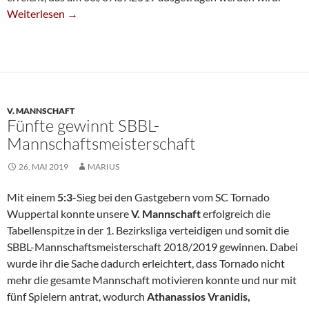
NRW-Pokalteam Erreicht “Final Four”
Weiterlesen
→
V. MANNSCHAFT
Fünfte gewinnt SBBL-
Mannschaftsmeisterschaft
26. MAI 2019
MARIUS
Mit einem
5:3
-Sieg bei den Gastgebern vom SC Tornado
Wuppertal konnte unsere
V. Mannschaft
erfolgreich die
Tabellenspitze in der 1. Bezirksliga verteidigen und somit die
SBBL-Mannschaftsmeisterschaft 2018/2019 gewinnen. Dabei
wurde ihr die Sache dadurch erleichtert, dass Tornado nicht
mehr die gesamte Mannschaft motivieren konnte und nur mit
fünf Spielern antrat, wodurch
Athanassios Vranidis,