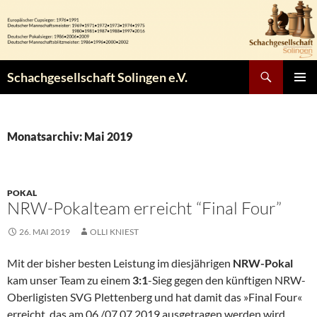
Zum
Inhalt
springen
Suchen
Schachgesellschaft Solingen e.V.
PRIMÄR
MENÜ
Monatsarchiv: Mai 2019
POKAL
NRW-Pokalteam erreicht “Final Four”
26. MAI 2019
OLLI KNIEST
Mit der bisher besten Leistung im diesjährigen
NRW-Pokal
kam unser Team zu einem
3:1
-Sieg gegen den künftigen NRW-
Oberligisten SVG Plettenberg und hat damit das »Final Four«
erreicht, das am 06./07.07.2019 ausgetragen werden wird.