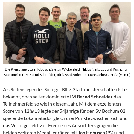
Die Preisträger: Jan Hobusch, Stefan Wickenfeld, Niklas Nink, Eduard Kushchan,
Stadtmeister IM Bernd Schneider, Idris Asadzade und Juan Carlos Correia (v.l.n.r.)
Als Seriensieger der Solinger Blitz-Stadtmeisterschaften ist er
bekannt, doch selten dominierte
IM Bernd Schneider
das
Teilnehmerfeld so wie in diesem Jahr. Mit dem exzellenten
Score von 12½/13 legte der 54jährige für den SV Bochum 02
spielende Lokalmatador gleich drei Punkte zwischen sich und
das Verfolgerfeld. Zur Freude des Ausrichters gingen die
beiden weiteren Medaillenränge mit
Jan Hobusch
(9½) und