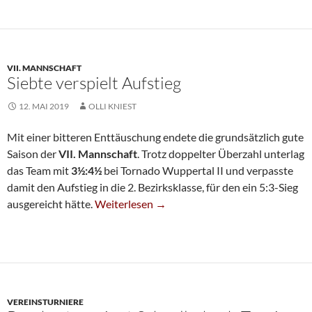
VII. MANNSCHAFT
Siebte verspielt Aufstieg
12. MAI 2019
OLLI KNIEST
Mit einer bitteren Enttäuschung endete die grundsätzlich gute
Saison der
VII. Mannschaft
. Trotz doppelter Überzahl unterlag
das Team mit
3½:4½
bei Tornado Wuppertal II und verpasste
damit den Aufstieg in die 2. Bezirksklasse, für den ein 5:3-Sieg
Siebte Verspielt Aufstieg
ausgereicht hätte.
Weiterlesen
→
VEREINSTURNIERE