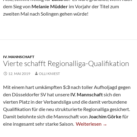
dem Sieg von
Melanie Müdder
im Vorjahr der Titel zum
zweiten Mal nach Solingen gehen würde!
IV. MANNSCHAFT
Vierte schafft Regionalliga-Qualifikation
12. MAI 2019
OLLI KNIEST
Mit einem hart umkämpften
5:3
nach toller Aufholjagd gegen
den Düsseldorfer SV hat unsere
IV. Mannschaft
sich den
vierten Platz in der Verbandsliga und die damit verbundene
Qualifikation für die neu strukturierte Regionalliga gesichert.
Damit belohnte sich die Mannschaft von
Joachim Görke
für
Vierte Schafft Regionalliga-Q
eine insgesamt sehr starke Saison.
Weiterlesen
→