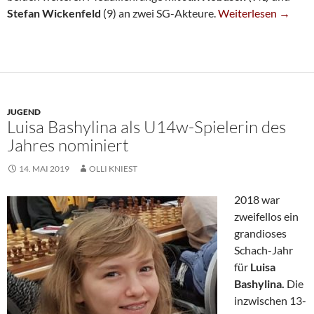
Bernd Schneider Dom
Stefan Wickenfeld
(9) an zwei SG-Akteure.
Weiterlesen
→
JUGEND
Luisa Bashylina als U14w-Spielerin des
Jahres nominiert
14. MAI 2019
OLLI KNIEST
2018 war
zweifellos ein
grandioses
Schach-Jahr
für
Luisa
Bashylina.
Die
inzwischen 13-