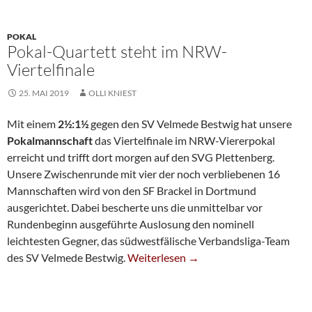
POKAL
Pokal-Quartett steht im NRW-
Viertelfinale
25. MAI 2019
OLLI KNIEST
Mit einem
2½:1½
gegen den SV Velmede Bestwig hat unsere
Pokalmannschaft
das Viertelfinale im NRW-Viererpokal
erreicht und trifft dort morgen auf den SVG Plettenberg.
Unsere Zwischenrunde mit vier der noch verbliebenen 16
Mannschaften wird von den SF Brackel in Dortmund
ausgerichtet. Dabei bescherte uns die unmittelbar vor
Rundenbeginn ausgeführte Auslosung den nominell
leichtesten Gegner, das südwestfälische Verbandsliga-Team
Pokal-Quartett Steht Im NRW-Viertelf
des SV Velmede Bestwig.
Weiterlesen
→