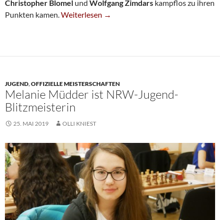
Christopher Blomel
und
Wolfgang Zimdars
kampflos zu ihren
Fünfte Gewinnt SBBL-Mannschaftsmeisterscha
Punkten kamen.
Weiterlesen
→
JUGEND
,
OFFIZIELLE MEISTERSCHAFTEN
Melanie Müdder ist NRW-Jugend-
Blitzmeisterin
25. MAI 2019
OLLI KNIEST