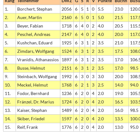
Rang
Teilnehmer
DWZ
G
S
R
V
Punkte
Buchh
BuS
1.
Borchert, Stephan
2056
6
5
1
0
5.5
23.0
120.
2.
Auer, Martin
2160
6
5
0
1
5.0
21.5
117.
3.
Beyer, Fabian
1718
6
4
0
2
4.0
20.5
115.
4.
Peschel, Andreas
2147
6
4
0
2
4.0
20.0
117.
5.
Kushchan, Eduard
1925
6
3
1
2
3.5
21.0
117.
6.
Zimdars, Wolfgang
1524
6
3
1
2
3.5
17.5
108.
7.
Vranidis, Athanassios
1897
6
3
1
2
3.5
17.0
106.
8.
Busse, Helmut
2151
6
3
1
2
3.5
17.0
98.5
9.
Steinbach, Wolfgang
1992
6
3
0
3
3.0
20.0
108.
10.
Meckel, Helmut
1768
6
2
1
3
2.5
14.0
94.0
11.
Fodor, Bernhard
1236
6
2
0
4
2.0
19.0
105.
12.
Fränzel, Dr. Marius
1724
6
2
0
4
2.0
16.5
103.
13.
Kaiser, Stephan
1489
6
2
0
4
2.0
16.0
98.5
14.
Skiber, Friedel
1597
6
2
0
4
2.0
13.5
100.
15.
Reif, Frank
1776
6
2
0
4
2.0
13.0
95.0