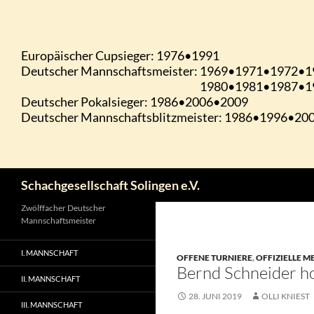
Zum
Inhalt
springen
Suchen
Schachgesellschaft Solingen e.V.
Zwölffacher Deutscher
Mannschaftsmeister
I. MANNSCHAFT
OFFENE TURNIERE
,
OFFIZIELLE 
Bernd Schneider ho
II. MANNSCHAFT
28. JUNI 2019
OLLI KNIEST
III. MANNSCHAFT