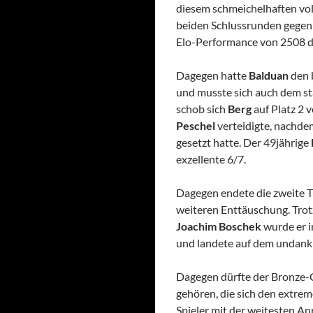
diesem schmeichelhaften vol
beiden Schlussrunden gege
Elo-Performance von 2508 de
Dagegen hatte
Balduan
den 
und musste sich auch dem s
schob sich
Berg
auf Platz 2 
Peschel
verteidigte, nachdem
gesetzt hatte. Der 49jährige
exzellente 6/7.
Dagegen endete die zweite T
weiteren Enttäuschung. Trotz
Joachim Boschek
wurde er i
und landete auf dem undankb
Dagegen dürfte der Bronze
gehören, die sich den extre
Spieler mit der weitesten A