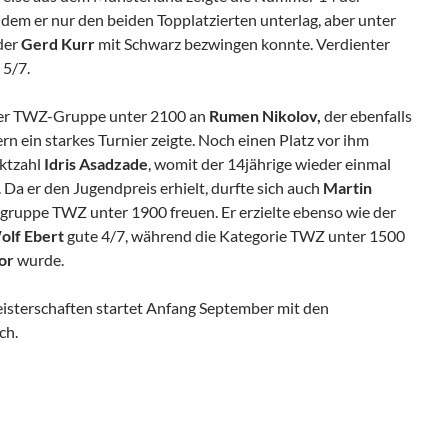
 in dem er nur den beiden Topplatzierten unterlag, aber unter
der
Gerd Kurr
mit Schwarz bezwingen konnte. Verdienter
 5/7.
 der TWZ-Gruppe unter 2100 an
Rumen Nikolov,
der ebenfalls
rn ein starkes Turnier zeigte. Noch einen Platz vor ihm
nktzahl
Idris Asadzade
, womit der 14jährige wieder einmal
 Da er den Jugendpreis erhielt, durfte sich auch
Martin
ggruppe TWZ unter 1900 freuen. Er erzielte ebenso wie der
olf Ebert
gute 4/7, während die Kategorie TWZ unter 1500
or
wurde.
isterschaften startet Anfang September mit den
ch.