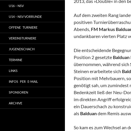
2013, das »Double« in den be
U16 – NSV
Auf dem zweiten Rang lande
U14 – NSV VORRUNDE
positiven Turnierüberrasch
OFFENE TURNIERE
Abends,
FM Markus Baldua
undankbaren vierten Platz v
VEREINSTURNIERE
JUGENDSCHACH
Die entscheidende Begegnung
Position 2 gesetzte
Balduan
TERMINE
übernommen, während sich
Steinen erarbeitete sich
Bal
LINKS
Position mit Mehrbauern, so
INFOS PER E-MAIL
genötigt sah, um zumindest 
Bedenkzeit ließ der Neu-Do
SPONSOREN
im direkten Angriff erfolgrei
ARCHIVE
ein Dauerschach zu konstruie
als
Balduan
dem Remis auswi
So kam es zum Wechsel an de