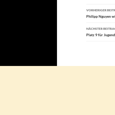
Beitragsn
VORHERIGER BEIT
Philipp Nguyen wi
NÄCHSTER BEITRA
Platz 9 für Juge