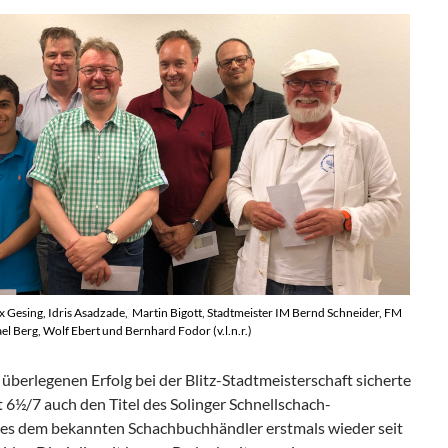
x Gesing, Idris Asadzade, Martin Bigott, Stadtmeister IM Bernd Schneider, FM
l Berg, Wolf Ebert und Bernhard Fodor (v.l.n.r.)
berlegenen Erfolg bei der Blitz-Stadtmeisterschaft sicherte
t 6½/7 auch den Titel des Solinger Schnellschach-
 es dem bekannten Schachbuchhändler erstmals wieder seit