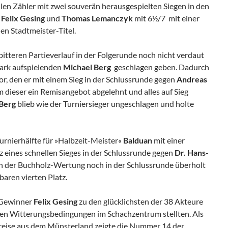
len Zähler mit zwei souverän herausgespielten Siegen in den
n
Felix Gesing
und
Thomas Lemanczyk
mit 6½/7 mit einer
n Stadtmeister-Titel.
bitteren Partieverlauf in der Folgerunde noch nicht verdaut
tark aufspielenden
Michael Berg
geschlagen geben. Dadurch
vor, den er mit einem Sieg in der Schlussrunde gegen
Andreas
 dieser ein Remisangebot abgelehnt und alles auf Sieg
Berg
blieb wie der Turniersieger ungeschlagen und holte
urnierhälfte für »Halbzeit-Meister«
Balduan
mit einer
 eines schnellen Sieges in der Schlussrunde gegen
Dr. Hans-
n der Buchholz-Wertung noch in der Schlussrunde überholt
aren vierten Platz.
-Gewinner
Felix Gesing
zu den glücklichsten der 38 Akteure
men Witterungsbedingungen im Schachzentrum stellten. Als
nreise aus dem Münsterland zeigte die Nummer 14 der