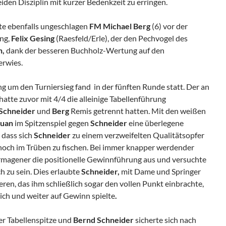
iden Disziplin mit kurzer Bedenkzeit zu erringen.
te ebenfalls ungeschlagen
FM Michael Berg
(6) vor der
ung,
Felix Gesing
(Raesfeld/Erle), der den Pechvogel des
n,
dank der besseren Buchholz-Wertung auf den
erwies.
 um den Turniersieg fand in der fünften Runde statt. Der an
hatte zuvor mit 4/4 die alleinige Tabellenführung
Schneider
und
Berg
Remis getrennt hatten. Mit den weißen
duan
im Spitzenspiel gegen
Schneider
eine überlegene
 dass sich
Schneider
zu einem verzweifelten Qualitätsopfer
noch im Trüben zu fischen. Bei immer knapper werdender
rmagener die positionelle Gewinnführung aus und versuchte
ch zu sein. Dies erlaubte
Schneider,
mit Dame und Springer
ren, das ihm schließlich sogar den vollen Punkt einbrachte,
ch und weiter auf Gewinn spielte
.
r Tabellenspitze und
Bernd Schneider
sicherte sich nach