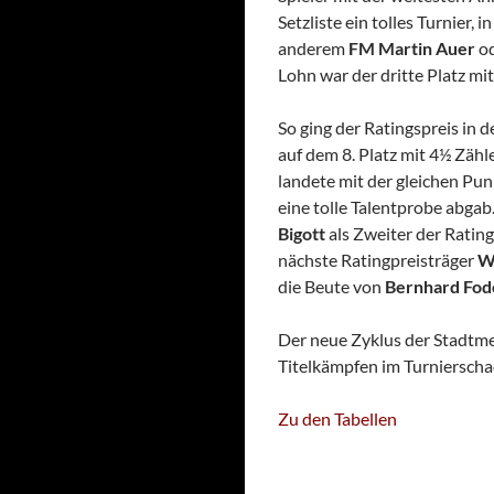
Setzliste ein tolles Turnier,
anderem
FM Martin Auer
o
Lohn war der dritte Platz mit
So ging der Ratingspreis in
auf dem 8. Platz mit 4½ Zähle
landete mit der gleichen Pu
eine tolle Talentprobe abgab.
Bigott
als Zweiter der Ratin
nächste Ratingpreisträger
W
die Beute von
Bernhard Fod
Der neue Zyklus der Stadtme
Titelkämpfen im Turnierscha
Zu den Tabellen