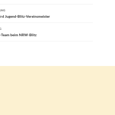
avigation
RAG
rd Jugend-Blitz-Vereinsmeister
G
nd-Team beim NRW-Blitz