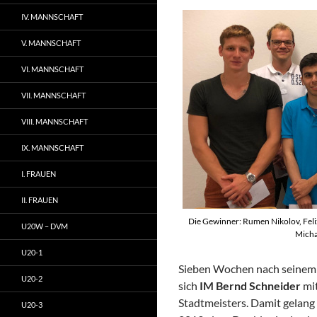
IV. MANNSCHAFT
V. MANNSCHAFT
VI. MANNSCHAFT
VII. MANNSCHAFT
VIII. MANNSCHAFT
IX. MANNSCHAFT
I. FRAUEN
II. FRAUEN
Die Gewinner: Rumen Nikolov, Feli
U20W – DVM
Michae
U20-1
Sieben Wochen nach seinem ü
U20-2
sich
IM Bernd Schneider
mi
Stadtmeisters. Damit gelang
U20-3