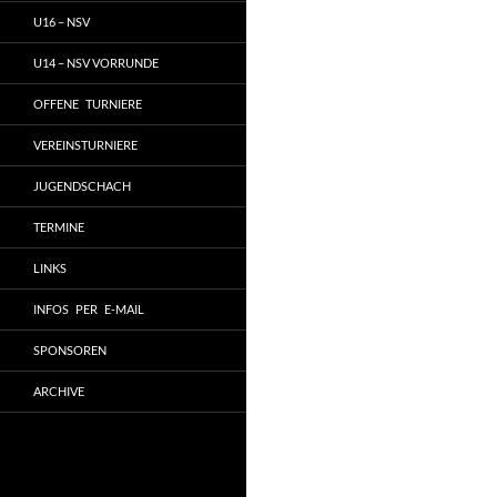
U16 – NSV
U14 – NSV VORRUNDE
OFFENE TURNIERE
VEREINSTURNIERE
JUGENDSCHACH
TERMINE
LINKS
INFOS PER E-MAIL
SPONSOREN
ARCHIVE