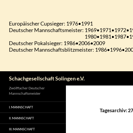
Zum
Inhalt
springen
Suchen
Schachgesellschaft Solingen e.V.
Zwölffacher Deutscher
Mannschaftsmeister
I. MANNSCHAFT
Tagesarchiv: 27
II. MANNSCHAFT
III. MANNSCHAFT