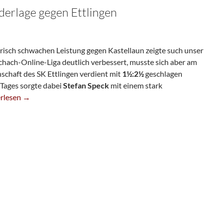
erlage gegen Ettlingen
erisch schwachen Leistung gegen Kastellaun zeigte such unser
chach-Online-Liga deutlich verbessert, musste sich aber am
chaft des SK Ettlingen verdient mit
1½:2½
geschlagen
 Tages sorgte dabei
Stefan Speck
mit einem stark
 Knappe Niederlage Gegen Ettlingen
rlesen
→