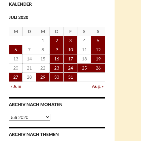
KALENDER
JULI 2020
M
D
M
D
F
S
S
1
2
3
4
5
6
7
8
9
10
11
12
13
14
15
16
17
18
19
20
21
22
23
24
25
26
27
28
29
30
31
« Juni
Aug. »
ARCHIV NACH MONATEN
Archiv
nach
Monaten
ARCHIV NACH THEMEN