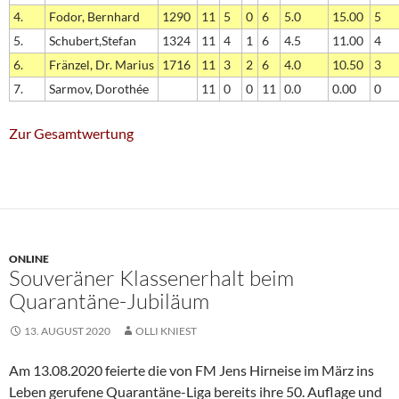
4.
Fodor, Bernhard
1290
11
5
0
6
5.0
15.00
5
5.
Schubert,Stefan
1324
11
4
1
6
4.5
11.00
4
6.
Fränzel, Dr. Marius
1716
11
3
2
6
4.0
10.50
3
7.
Sarmov, Dorothée
11
0
0
11
0.0
0.00
0
Zur Gesamtwertung
ONLINE
Souveräner Klassenerhalt beim
Quarantäne-Jubiläum
13. AUGUST 2020
OLLI KNIEST
Am 13.08.2020 feierte die von FM Jens Hirneise im März ins
Leben gerufene Quarantäne-Liga bereits ihre 50. Auflage und