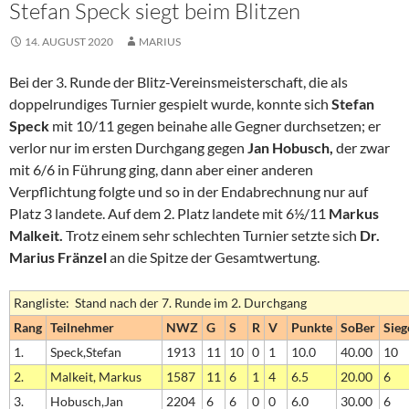
Stefan Speck siegt beim Blitzen
14. AUGUST 2020
MARIUS
Bei der 3. Runde der Blitz-Vereinsmeisterschaft, die als
doppelrundiges Turnier gespielt wurde, konnte sich
Stefan
Speck
mit 10/11 gegen beinahe alle Gegner durchsetzen; er
verlor nur im ersten Durchgang gegen
Jan Hobusch,
der zwar
mit 6/6 in Führung ging, dann aber einer anderen
Verpflichtung folgte und so in der Endabrechnung nur auf
Platz 3 landete. Auf dem 2. Platz landete mit 6½/11
Markus
Malkeit.
Trotz einem sehr schlechten Turnier setzte sich
Dr.
Marius Fränzel
an die Spitze der Gesamtwertung.
Rangliste: Stand nach der 7. Runde im 2. Durchgang
Rang
Teilnehmer
NWZ
G
S
R
V
Punkte
SoBer
Sieg
1.
Speck,Stefan
1913
11
10
0
1
10.0
40.00
10
2.
Malkeit, Markus
1587
11
6
1
4
6.5
20.00
6
3.
Hobusch,Jan
2204
6
6
0
0
6.0
30.00
6