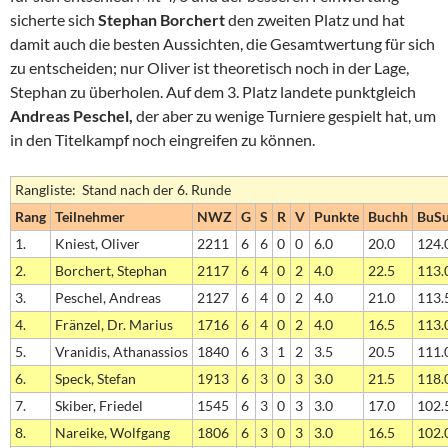
sicherte sich
Stephan Borchert
den zweiten Platz und hat
damit auch die besten Aussichten, die Gesamtwertung für sich
zu entscheiden; nur Oliver ist theoretisch noch in der Lage,
Stephan zu überholen. Auf dem 3. Platz landete punktgleich
Andreas Peschel,
der aber zu wenige Turniere gespielt hat, um
in den Titelkampf noch eingreifen zu können.
Rangliste: Stand nach der 6. Runde
Rang
Teilnehmer
NWZ
G
S
R
V
Punkte
Buchh
BuS
1.
Kniest, Oliver
2211
6
6
0
0
6.0
20.0
124.
2.
Borchert, Stephan
2117
6
4
0
2
4.0
22.5
113.
3.
Peschel, Andreas
2127
6
4
0
2
4.0
21.0
113.
4.
Fränzel, Dr. Marius
1716
6
4
0
2
4.0
16.5
113.
5.
Vranidis, Athanassios
1840
6
3
1
2
3.5
20.5
111.
6.
Speck, Stefan
1913
6
3
0
3
3.0
21.5
118.
7.
Skiber, Friedel
1545
6
3
0
3
3.0
17.0
102.
8.
Nareike, Wolfgang
1806
6
3
0
3
3.0
16.5
102.