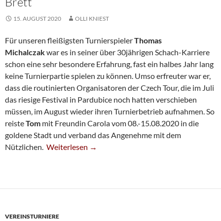
Brett
15. AUGUST 2020
OLLI KNIEST
Für unseren fleißigsten Turnierspieler
Thomas
Michalczak
war es in seiner über 30jährigen Schach-Karriere
schon eine sehr besondere Erfahrung, fast ein halbes Jahr lang
keine Turnierpartie spielen zu können. Umso erfreuter war er,
dass die routinierten Organisatoren der Czech Tour, die im Juli
das riesige Festival in Pardubice noch hatten verschieben
müssen, im August wieder ihren Turnierbetrieb aufnahmen. So
reiste
Tom
mit Freundin Carola vom 08.-15.08.2020 in die
goldene Stadt und verband das Angenehme mit dem
Michalczak Beim Prager Open Wieder Am Brett
Nützlichen.
Weiterlesen
→
VEREINSTURNIERE