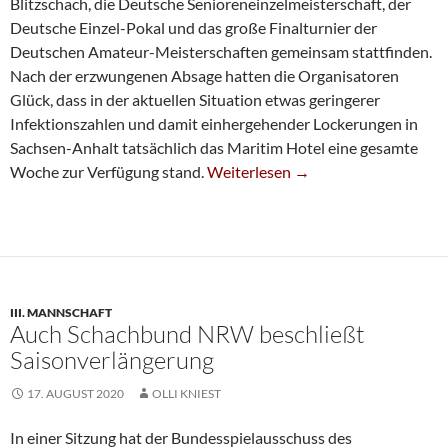
Blitzschach, die Deutsche Senioreneinzelmeisterschaft, der
Deutsche Einzel-Pokal und das große Finalturnier der
Deutschen Amateur-Meisterschaften gemeinsam stattfinden.
Nach der erzwungenen Absage hatten die Organisatoren
Glück, dass in der aktuellen Situation etwas geringerer
Infektionszahlen und damit einhergehender Lockerungen in
Sachsen-Anhalt tatsächlich das Maritim Hotel eine gesamte
Luisa Bashylina Führt Bei Deutsche
Woche zur Verfügung stand.
Weiterlesen
→
III. MANNSCHAFT
Auch Schachbund NRW beschließt
Saisonverlängerung
17. AUGUST 2020
OLLI KNIEST
In einer Sitzung hat der Bundesspielausschuss des