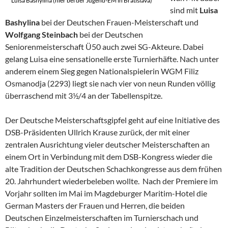
Luisa Bashylina (hier bei der Jugend-EM in Bratislava)
sind mit
Luisa
Bashylina
bei der Deutschen Frauen-Meisterschaft und
Wolfgang Steinbach
bei der Deutschen
Seniorenmeisterschaft Ü50 auch zwei SG-Akteure. Dabei
gelang Luisa eine sensationelle erste Turnierhäfte. Nach unter
anderem einem Sieg gegen Nationalspielerin WGM Filiz
Osmanodja (2293) liegt sie nach vier von neun Runden völlig
überraschend mit 3½/4 an der Tabellenspitze.
Der Deutsche Meisterschaftsgipfel geht auf eine Initiative des
DSB-Präsidenten Ullrich Krause zurück, der mit einer
zentralen Ausrichtung vieler deutscher Meisterschaften an
einem Ort in Verbindung mit dem DSB-Kongress wieder die
alte Tradition der Deutschen Schachkongresse aus dem frühen
20. Jahrhundert wiederbeleben wollte. Nach der Premiere im
Vorjahr sollten im Mai im Magdeburger Maritim-Hotel die
German Masters der Frauen und Herren, die beiden
Deutschen Einzelmeisterschaften im Turnierschach und