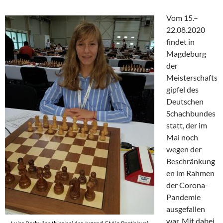
Vom 15.–
22.08.2020
findet in
Magdeburg
der
Meisterschafts
gipfel des
Deutschen
Schachbundes
statt, der im
Mai noch
wegen der
Beschränkung
en im Rahmen
der Corona-
Pandemie
ausgefallen
war. Mit dabei