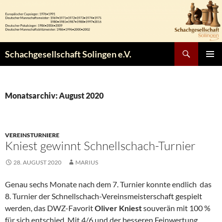
Zum
Inhalt
springen
Suchen
Schachgesellschaft Solingen e.V.
PRIMÄR
MENÜ
Monatsarchiv: August 2020
VEREINSTURNIERE
Kniest gewinnt Schnellschach-Turnier
28. AUGUST 2020
MARIUS
Genau sechs Monate nach dem 7. Turnier konnte endlich das
8. Turnier der Schnellschach-Vereinsmeisterschaft gespielt
werden, das DWZ-Favorit
Oliver Kniest
souverän mit 100 %
für sich entschied. Mit 4/6 und der besseren Feinwertung