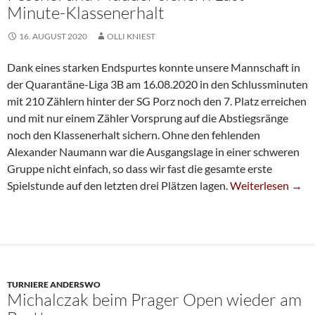
Minute-Klassenerhalt
16. AUGUST 2020
OLLI KNIEST
Dank eines starken Endspurtes konnte unsere Mannschaft in
der Quarantäne-Liga 3B am 16.08.2020 in den Schlussminuten
mit 210 Zählern hinter der SG Porz noch den 7. Platz erreichen
und mit nur einem Zähler Vorsprung auf die Abstiegsränge
noch den Klassenerhalt sichern. Ohne den fehlenden
Alexander Naumann war die Ausgangslage in einer schweren
Gruppe nicht einfach, so dass wir fast die gesamte erste
Peschel Und Müdd
Spielstunde auf den letzten drei Plätzen lagen.
Weiterlesen
→
TURNIERE ANDERSWO
Michalczak beim Prager Open wieder am