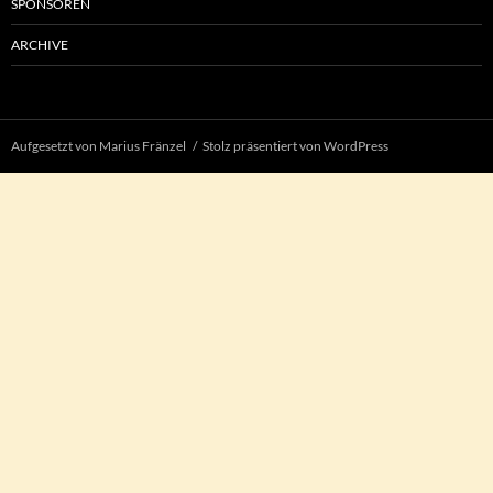
SPONSOREN
ARCHIVE
Aufgesetzt von Marius Fränzel
Stolz präsentiert von WordPress