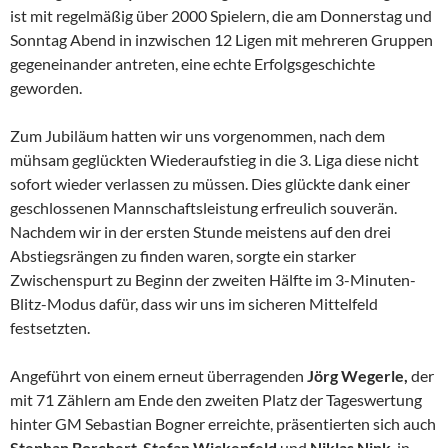
ist mit regelmäßig über 2000 Spielern, die am Donnerstag und
Sonntag Abend in inzwischen 12 Ligen mit mehreren Gruppen
gegeneinander antreten, eine echte Erfolgsgeschichte
geworden.
Zum Jubiläum hatten wir uns vorgenommen, nach dem
mühsam geglückten Wiederaufstieg in die 3. Liga diese nicht
sofort wieder verlassen zu müssen. Dies glückte dank einer
geschlossenen Mannschaftsleistung erfreulich souverän.
Nachdem wir in der ersten Stunde meistens auf den drei
Abstiegsrängen zu finden waren, sorgte ein starker
Zwischenspurt zu Beginn der zweiten Hälfte im 3-Minuten-
Blitz-Modus dafür, dass wir uns im sicheren Mittelfeld
festsetzten.
Angeführt von einem erneut überragenden
Jörg Wegerle,
der
mit 71 Zählern am Ende den zweiten Platz der Tageswertung
hinter GM Sebastian Bogner erreichte, präsentierten sich auch
Stephan Borchert
,
Stefan Wickenfeld
und
Niklas Nink
in