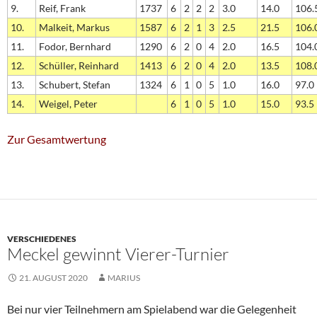
9.
Reif, Frank
1737
6
2
2
2
3.0
14.0
106.
10.
Malkeit, Markus
1587
6
2
1
3
2.5
21.5
106.
11.
Fodor, Bernhard
1290
6
2
0
4
2.0
16.5
104.
12.
Schüller, Reinhard
1413
6
2
0
4
2.0
13.5
108.
13.
Schubert, Stefan
1324
6
1
0
5
1.0
16.0
97.0
14.
Weigel, Peter
6
1
0
5
1.0
15.0
93.5
Zur Gesamtwertung
VERSCHIEDENES
Meckel gewinnt Vierer-Turnier
21. AUGUST 2020
MARIUS
Bei nur vier Teilnehmern am Spielabend war die Gelegenheit