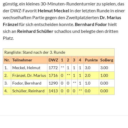
günstig, ein kleines 30-Minuten-Rundenturnier zu spielen, das
der DWZ-Favorit
Helmut Meckel
in der letzten Runde in einer
wechselhaften Partie gegen den Zweitplatzierten
Dr. Marius
Fränzel
für sich entscheiden konnte.
Bernhard Fodor
hielt
sich an
Reinhard Schüller
schadlos und belegte den dritten
Platz.
Rangliste: Stand nach der 3. Runde
Nr.
Teilnehmer
DWZ
1
2
3
4
Punkte
SoBerg
1.
Meckel, Helmut
1772
**
1
1
1
3.0
3.00
2.
Fränzel, Dr. Marius
1716
0
**
1
1
2.0
1.00
3.
Fodor, Bernhard
1290
0
0
**
1
1.0
0.00
4.
Schüller, Reinhard
1413
0
0
0
**
0.0
0.00