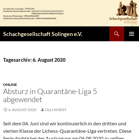
Zum
Inhalt
springen
Suchen
Schachgesellschaft Solingen e.V.
PRIMÄR
MENÜ
Tagesarchiv: 6. August 2020
ONLINE
Absturz in Quarantäne-Liga 5
abgewendet
6. AUGUST 2020
OLLI KNIEST
Seit dem 04. Juni sind wir kontinuierlich in den dritten und
vierten Klasse der Lichess-Quarantäne-Liga vertreten. Diese
Serie drohte bei der Austragung am 06.08.2020 zu reißen.