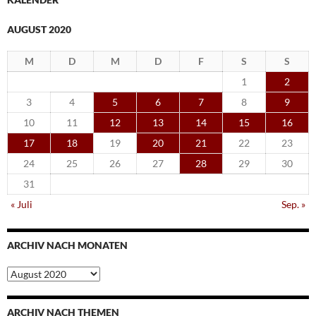
AUGUST 2020
M
D
M
D
F
S
S
1
2
3
4
5
6
7
8
9
10
11
12
13
14
15
16
17
18
19
20
21
22
23
24
25
26
27
28
29
30
31
« Juli
Sep. »
ARCHIV NACH MONATEN
Archiv
nach
Monaten
ARCHIV NACH THEMEN