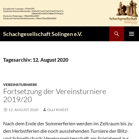
Zum
Inhalt
springen
Suchen
Schachgesellschaft Solingen e.V.
PRIMÄR
MENÜ
Tagesarchiv: 12. August 2020
VEREINSTURNIERE
Fortsetzung der Vereinsturniere
2019/20
12. AUGUST 2020
OLLI KNIEST
Nach dem Ende der Sommerferien werden im Zeitraum bis zu
den Herbstferien die noch ausstehenden Turniere der Blitz-
und Schnellschach-Vereinsmeisterschaft am Spielabend zur