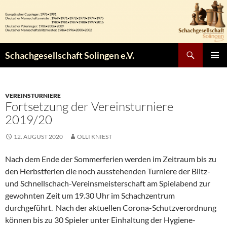
Zum
Inhalt
springen
Suchen
Schachgesellschaft Solingen e.V.
PRIMÄR
MENÜ
VEREINSTURNIERE
Fortsetzung der Vereinsturniere
2019/20
12. AUGUST 2020
OLLI KNIEST
Nach dem Ende der Sommerferien werden im Zeitraum bis zu
den Herbstferien die noch ausstehenden Turniere der Blitz-
und Schnellschach-Vereinsmeisterschaft am Spielabend zur
gewohnten Zeit um 19.30 Uhr im Schachzentrum
durchgeführt. Nach der aktuellen Corona-Schutzverordnung
können bis zu 30 Spieler unter Einhaltung der Hygiene-