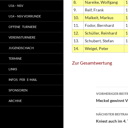
8.
Nareike, Wolfgang
1
U16 – NSV
9.
Reif, Frank
1
U14 – NSV VORRUNDE
10.
Malkeit, Markus
1
11.
Fodor, Bernhard
1
OFFENE TURNIERE
12.
Schüller, Reinhard
1
VEREINSTURNIERE
13.
Schubert, Stefan
1
JUGENDSCHACH
14.
Weigel, Peter
TERMINE
Zur Gesamtwertung
LINKS
INFOS PER E-MAIL
Beitragsn
SPONSOREN
VORHERIGER BEIT
Meckel gewinnt V
ARCHIVE
NÄCHSTER BEITRA
Kniest auch im 4. 