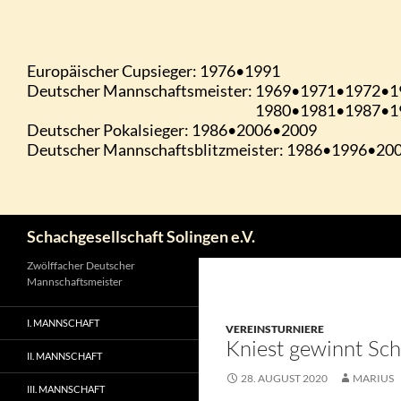
Zum
Inhalt
springen
Suchen
Schachgesellschaft Solingen e.V.
Zwölffacher Deutscher
Mannschaftsmeister
I. MANNSCHAFT
VEREINSTURNIERE
Kniest gewinnt Sch
II. MANNSCHAFT
28. AUGUST 2020
MARIUS
III. MANNSCHAFT