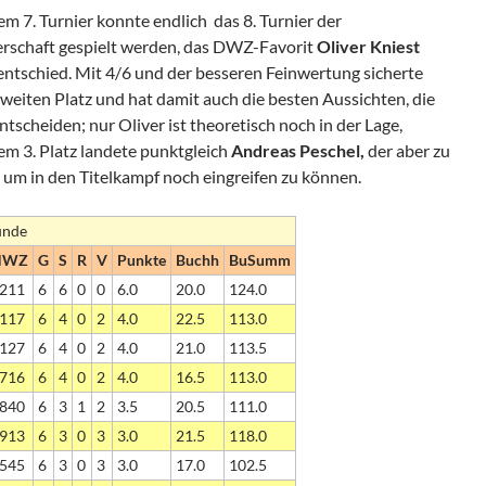
 7. Turnier konnte endlich das 8. Turnier der
erschaft gespielt werden, das DWZ-Favorit
Oliver Kniest
entschied. Mit 4/6 und der besseren Feinwertung sicherte
weiten Platz und hat damit auch die besten Aussichten, die
tscheiden; nur Oliver ist theoretisch noch in der Lage,
em 3. Platz landete punktgleich
Andreas Peschel,
der aber zu
, um in den Titelkampf noch eingreifen zu können.
unde
NWZ
G
S
R
V
Punkte
Buchh
BuSumm
211
6
6
0
0
6.0
20.0
124.0
117
6
4
0
2
4.0
22.5
113.0
127
6
4
0
2
4.0
21.0
113.5
716
6
4
0
2
4.0
16.5
113.0
840
6
3
1
2
3.5
20.5
111.0
913
6
3
0
3
3.0
21.5
118.0
545
6
3
0
3
3.0
17.0
102.5