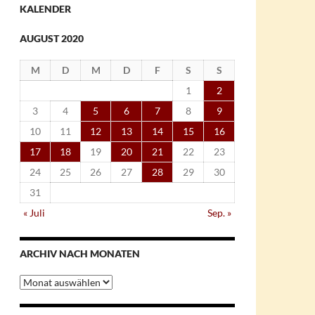
KALENDER
AUGUST 2020
M
D
M
D
F
S
S
1
2
3
4
5
6
7
8
9
10
11
12
13
14
15
16
17
18
19
20
21
22
23
24
25
26
27
28
29
30
31
« Juli
Sep. »
ARCHIV NACH MONATEN
Archiv
nach
Monaten