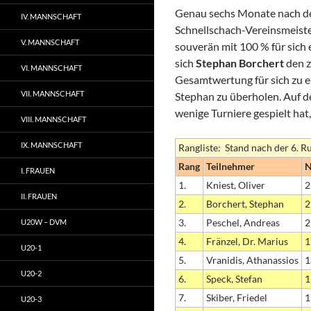
Genau sechs Monate nach dem
IV. MANNSCHAFT
Schnellschach-Vereinsmeist
V. MANNSCHAFT
souverän mit 100 % für sich 
sich
Stephan Borchert
den z
VI. MANNSCHAFT
Gesamtwertung für sich zu en
VII. MANNSCHAFT
Stephan zu überholen. Auf d
wenige Turniere gespielt hat
VIII. MANNSCHAFT
IX. MANNSCHAFT
Rangliste: Stand nach der 6. R
Rang
Teilnehmer
I. FRAUEN
1.
Kniest, Oliver
2
II. FRAUEN
2.
Borchert, Stephan
2
3.
Peschel, Andreas
2
U20W – DVM
4.
Fränzel, Dr. Marius
1
U20-1
5.
Vranidis, Athanassios
1
U20-2
6.
Speck, Stefan
1
7.
Skiber, Friedel
1
U20-3