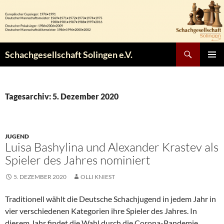
Zum
Inhalt
springen
Suchen
Schachgesellschaft Solingen e.V.
PRIMÄR
MENÜ
Tagesarchiv: 5. Dezember 2020
JUGEND
Luisa Bashylina und Alexander Krastev als
Spieler des Jahres nominiert
5. DEZEMBER 2020
OLLI KNIEST
Traditionell wählt die Deutsche Schachjugend in jedem Jahr in
vier verschiedenen Kategorien ihre Spieler des Jahres. In
diesem Jahr findet die Wahl durch die Corona-Pandemie