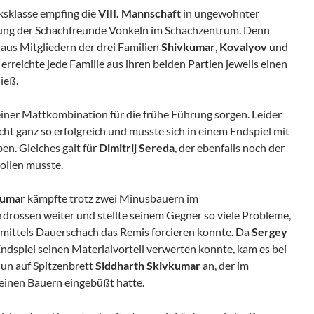
ksklasse empfing die
VIII. Mannschaft
in ungewohnter
etung der Schachfreunde Vonkeln im Schachzentrum. Denn
r aus Mitgliedern der drei Familien
Shivkumar
,
Kovalyov
und
erreichte jede Familie aus ihren beiden Partien jeweils einen
ieß.
iner Mattkombination für die frühe Führung sorgen. Leider
cht ganz so erfolgreich und musste sich in einem Endspiel mit
n. Gleiches galt für
Dimitrij Sereda
, der ebenfalls noch der
ollen musste.
kumar
kämpfte trotz zwei Minusbauern im
drossen weiter und stellte seinem Gegner so viele Probleme,
r mittels Dauerschach das Remis forcieren konnte. Da
Sergey
dspiel seinen Materialvorteil verwerten konnte, kam es bei
un auf Spitzenbrett
Siddharth Skivkumar
an, der im
r einen Bauern eingebüßt hatte.