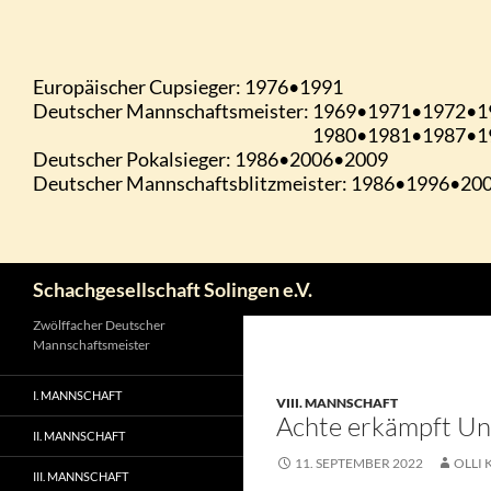
Zum
Inhalt
springen
Suchen
Schachgesellschaft Solingen e.V.
Zwölffacher Deutscher
Mannschaftsmeister
I. MANNSCHAFT
VIII. MANNSCHAFT
Achte erkämpft Un
II. MANNSCHAFT
11. SEPTEMBER 2022
OLLI 
III. MANNSCHAFT