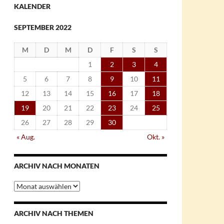
KALENDER
SEPTEMBER 2022
M
D
M
D
F
S
S
1
2
3
4
5
6
7
8
9
10
11
12
13
14
15
16
17
18
19
20
21
22
23
24
25
26
27
28
29
30
« Aug.
Okt. »
ARCHIV NACH MONATEN
Archiv
nach
Monaten
ARCHIV NACH THEMEN