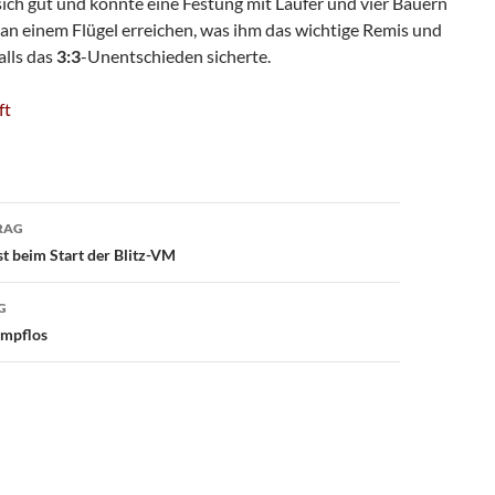
sich gut und konnte eine Festung mit Läufer und vier Bauern
an einem Flügel erreichen, was ihm das wichtige Remis und
alls das
3:3
-Unentschieden sicherte.
ft
avigation
RAG
st beim Start der Blitz-VM
G
ampflos