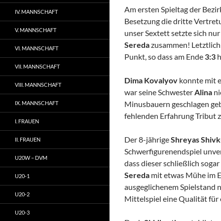
Am ersten Spieltag der Bezir
IV. MANNSCHAFT
Besetzung die dritte Vertr
V. MANNSCHAFT
unser Sextett setzte sich nu
Sereda
zusammen! Letztlich 
VI. MANNSCHAFT
Punkt, so dass am Ende
3:3
h
VII. MANNSCHAFT
Dima Kovalyov
konnte mit e
VIII. MANNSCHAFT
war seine Schwester
Alina
ni
Minusbauern geschlagen gebe
IX. MANNSCHAFT
fehlenden Erfahrung Tribut z
I. FRAUEN
Der 8-jährige
Shreyas Shiv
II. FRAUEN
Schwerfigurenendspiel unver
U20W – DVM
dass dieser schließlich soga
Sereda
mit etwas Mühe im En
U20-1
ausgeglichenem Spielstand n
U20-2
Mittelspiel eine Qualität fü
U20-3