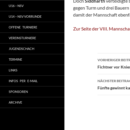
Doch
Siddharth
verteidigte 
U16 – NSV
gegen Turm und drei Bauern 
damit der Mannschaft ebenf
U14 – NSV VORRUNDE
OFFENE TURNIERE
Zur Seite der VIII. Mannscha
VEREINSTURNIERE
JUGENDSCHACH
Beitragsn
TERMINE
VORHERIGER BEIT
Fichtner vor Knie
LINKS
NÄCHSTER BEITRA
INFOS PER E-MAIL
Fünfte gewinnt k
SPONSOREN
ARCHIVE