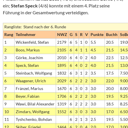
ein;
Stefan Speck
(4/6) konnte mit einem 4. Platz seine
Führung in der Gesamtwertung verteidigen.
Rangliste: Stand nach der 6. Runde
Rang
Teilnehmer
NWZ
G
S
R
V
Punkte
Buchh
SoB
1
Wickenfeld, Stefan
2179
6
5
1
0
5.5
20.5
19.0
2
Boos, Markus
2105
6
4
1
1
4.5
21.5
14.5
3
Görke, Joachim
2010
6
4
0
2
4.0
22.5
12.5
4
Speck, Stefan
1895
6
4
0
2
4.0
21.5
13.0
5
Steinbach, Wolfgang
1832
6
3
1
2
3.5
17.5
7.50
6
Waagener, Ulrich
2029
6
2
2
2
3.0
22.0
9.00
7
Fränzel, Marius
1670
6
3
0
3
3.0
20.0
8.00
8
Beyer, Fabian
1706
6
2
2
2
3.0
19.5
9.25
9
Wawi, Bilal Alexander
1319
6
2
2
2
3.0
18.5
8.25
10
Zimdars, Wolfgang
1552
6
3
0
3
3.0
17.0
6.50
11
Tyshchenko, Bohdan
6
2
1
3
2.5
19.5
5.50
12
Skiber, Friedel
1464
6
2
0
4
2.0
17.0
3.00