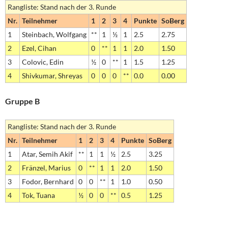
Rangliste: Stand nach der 3. Runde
Nr.
Teilnehmer
1
2
3
4
Punkte
SoBerg
1
Steinbach, Wolfgang
**
1
½
1
2.5
2.75
2
Ezel, Cihan
0
**
1
1
2.0
1.50
3
Colovic, Edin
½
0
**
1
1.5
1.25
4
Shivkumar, Shreyas
0
0
0
**
0.0
0.00
Gruppe B
Rangliste: Stand nach der 3. Runde
Nr.
Teilnehmer
1
2
3
4
Punkte
SoBerg
1
Atar, Semih Akif
**
1
1
½
2.5
3.25
2
Fränzel, Marius
0
**
1
1
2.0
1.50
3
Fodor, Bernhard
0
0
**
1
1.0
0.50
4
Tok, Tuana
½
0
0
**
0.5
1.25