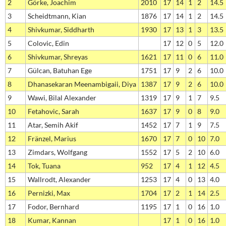
2
Görke, Joachim
2010
17
14
1
2
14.5
3
Scheidtmann, Kian
1876
17
14
1
2
14.5
4
Shivkumar, Siddharth
1930
17
13
1
3
13.5
5
Colovic, Edin
17
12
0
5
12.0
6
Shivkumar, Shreyas
1621
17
11
0
6
11.0
7
Gülcan, Batuhan Ege
1751
17
9
2
6
10.0
8
Dhanasekaran Meenambigaii, Diya
1387
17
9
2
6
10.0
9
Wawi, Bilal Alexander
1319
17
9
1
7
9.5
10
Fetahovic, Sarah
1637
17
9
0
8
9.0
11
Atar, Semih Akif
1452
17
7
1
9
7.5
12
Fränzel, Marius
1670
17
7
0
10
7.0
13
Zimdars, Wolfgang
1552
17
5
2
10
6.0
14
Tok, Tuana
952
17
4
1
12
4.5
15
Wallrodt, Alexander
1253
17
4
0
13
4.0
16
Pernizki, Max
1704
17
2
1
14
2.5
17
Fodor, Bernhard
1195
17
1
0
16
1.0
18
Kumar, Kannan
17
1
0
16
1.0