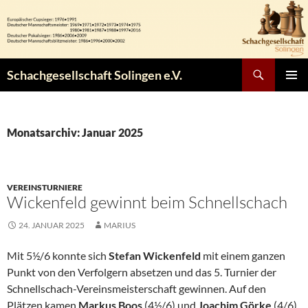
Zum
Inhalt
springen
Suchen
Schachgesellschaft Solingen e.V.
PRIMÄR
MENÜ
Monatsarchiv: Januar 2025
VEREINSTURNIERE
Wickenfeld gewinnt beim Schnellschach
24. JANUAR 2025
MARIUS
Mit 5½/6 konnte sich
Stefan Wickenfeld
mit einem ganzen
Punkt von den Verfolgern absetzen und das 5. Turnier der
Schnellschach-Vereinsmeisterschaft gewinnen. Auf den
Plätzen kamen
Markus Boos
(4½/6) und
Joachim Görke
(4/6)