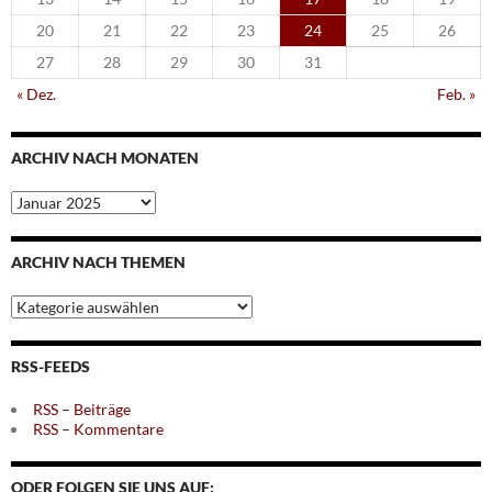
20
21
22
23
24
25
26
27
28
29
30
31
« Dez.
Feb. »
ARCHIV NACH MONATEN
Archiv
nach
Monaten
ARCHIV NACH THEMEN
Archiv
nach
Themen
RSS-FEEDS
RSS – Beiträge
RSS – Kommentare
ODER FOLGEN SIE UNS AUF: