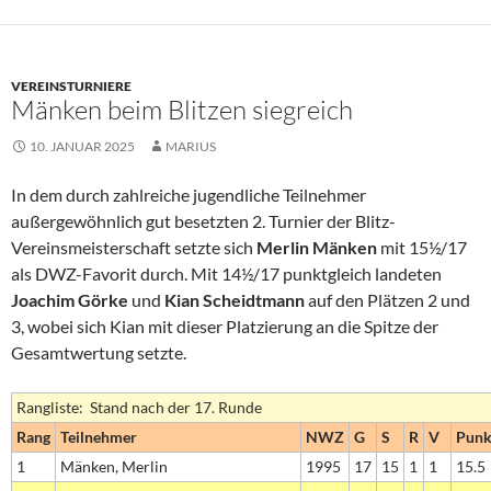
VEREINSTURNIERE
Mänken beim Blitzen siegreich
10. JANUAR 2025
MARIUS
In dem durch zahlreiche jugendliche Teilnehmer
außergewöhnlich gut besetzten 2. Turnier der Blitz-
Vereinsmeisterschaft setzte sich
Merlin Mänken
mit 15½/17
als DWZ-Favorit durch. Mit 14½/17 punktgleich landeten
Joachim Görke
und
Kian Scheidtmann
auf den Plätzen 2 und
3, wobei sich Kian mit dieser Platzierung an die Spitze der
Gesamtwertung setzte.
Rangliste: Stand nach der 17. Runde
Rang
Teilnehmer
NWZ
G
S
R
V
Punk
1
Mänken, Merlin
1995
17
15
1
1
15.5