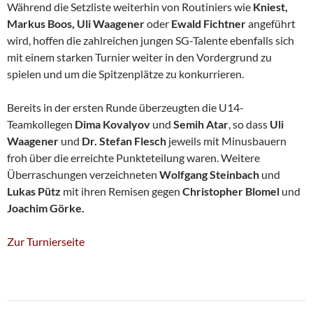
Während die Setzliste weiterhin von Routiniers wie
Kniest,
Markus Boos, Uli Waagener
oder
Ewald Fichtner
angeführt
wird, hoffen die zahlreichen jungen SG-Talente ebenfalls sich
mit einem starken Turnier weiter in den Vordergrund zu
spielen und um die Spitzenplätze zu konkurrieren.
Bereits in der ersten Runde überzeugten die U14-
Teamkollegen
Dima Kovalyov
und
Semih Atar
, so dass
Uli
Waagener
und
Dr. Stefan Flesch
jeweils mit Minusbauern
froh über die erreichte Punkteteilung waren. Weitere
Überraschungen verzeichneten
Wolfgang Steinbach
und
Lukas Pütz
mit ihren Remisen gegen
Christopher Blomel
und
Joachim Görke.
Zur Turnierseite
Beitragsnavigation