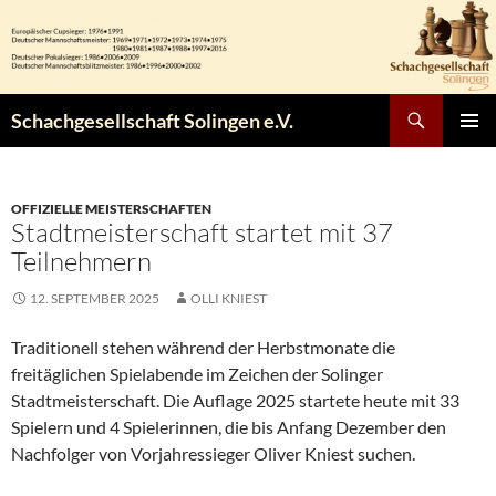
Zum
Inhalt
springen
Suchen
Schachgesellschaft Solingen e.V.
PRIMÄR
MENÜ
OFFIZIELLE MEISTERSCHAFTEN
Stadtmeisterschaft startet mit 37
Teilnehmern
12. SEPTEMBER 2025
OLLI KNIEST
Traditionell stehen während der Herbstmonate die
freitäglichen Spielabende im Zeichen der Solinger
Stadtmeisterschaft. Die Auflage 2025 startete heute mit 33
Spielern und 4 Spielerinnen, die bis Anfang Dezember den
Nachfolger von Vorjahressieger Oliver Kniest suchen.