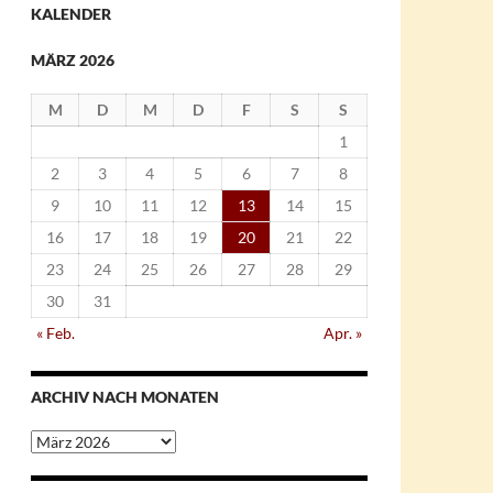
KALENDER
MÄRZ 2026
M
D
M
D
F
S
S
1
2
3
4
5
6
7
8
9
10
11
12
13
14
15
16
17
18
19
20
21
22
23
24
25
26
27
28
29
30
31
« Feb.
Apr. »
ARCHIV NACH MONATEN
Archiv
nach
Monaten