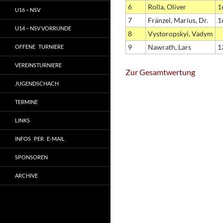
6
Rolla, Oliver
1
U16 – NSV
7
Fränzel, Marius, Dr.
1
U14 – NSV VORRUNDE
8
Vystoropskyi, Vadym
9
Nawrath, Lars
1
OFFENE TURNIERE
VEREINSTURNIERE
Zur Gesamtwertung
JUGENDSCHACH
TERMINE
LINKS
INFOS PER E-MAIL
SPONSOREN
ARCHIVE