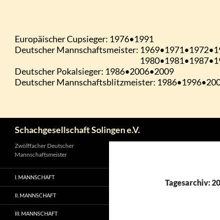
Zum
Inhalt
springen
Suchen
Schachgesellschaft Solingen e.V.
Zwölffacher Deutscher
Mannschaftsmeister
I. MANNSCHAFT
Tagesarchiv: 2
II. MANNSCHAFT
III. MANNSCHAFT