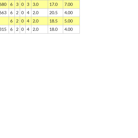
680
6
3
0
3
3.0
17.0
7.00
663
6
2
0
4
2.0
20.5
4.00
6
2
0
4
2.0
18.5
5.00
315
6
2
0
4
2.0
18.0
4.00