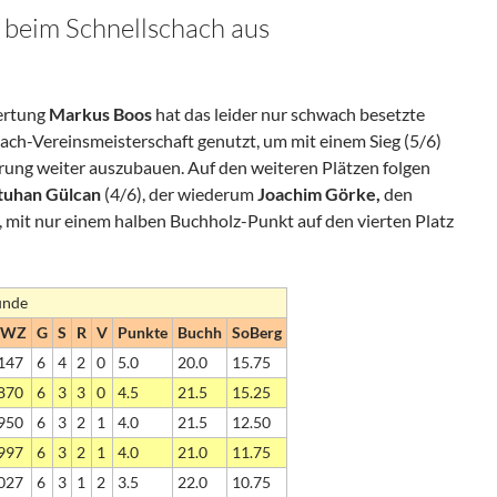
 beim Schnellschach aus
ertung
Markus Boos
hat das leider nur schwach besetzte
hach-Vereinsmeisterschaft genutzt, um mit einem Sieg (5/6)
ung weiter auszubauen. Auf den weiteren Plätzen folgen
tuhan Gülcan
(4/6), der wiederum
Joachim Görke,
den
mit nur einem halben Buchholz-Punkt auf den vierten Platz
Runde
NWZ
G
S
R
V
Punkte
Buchh
SoBerg
147
6
4
2
0
5.0
20.0
15.75
870
6
3
3
0
4.5
21.5
15.25
950
6
3
2
1
4.0
21.5
12.50
997
6
3
2
1
4.0
21.0
11.75
027
6
3
1
2
3.5
22.0
10.75