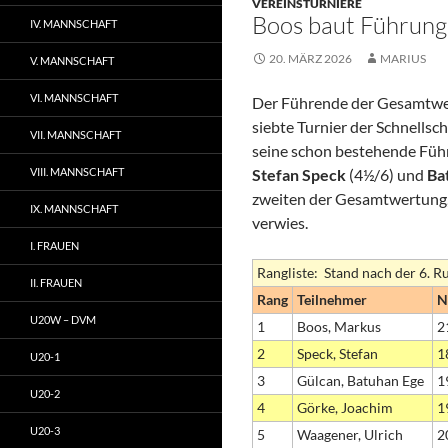
VEREINSTURNIERE
Boos baut Führung
IV. MANNSCHAFT
20. MÄRZ 2026
MARIUS
V. MANNSCHAFT
VI. MANNSCHAFT
Der Führende der Gesamtw
siebte Turnier der Schnellsc
VII. MANNSCHAFT
seine schon bestehende Führ
VIII. MANNSCHAFT
Stefan Speck
(4½/6) und
Ba
zweiten der Gesamtwertung, 
IX. MANNSCHAFT
verwies.
I. FRAUEN
Rangliste: Stand nach der 6. 
II. FRAUEN
Rang
Teilnehmer
U20W – DVM
1
Boos, Markus
2
2
Speck, Stefan
1
U20-1
3
Gülcan, Batuhan Ege
1
U20-2
4
Görke, Joachim
1
U20-3
5
Waagener, Ulrich
2