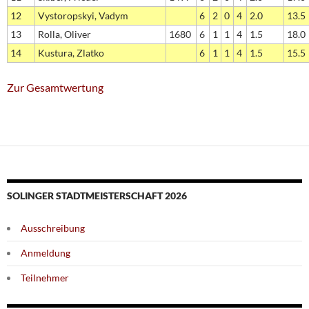
12
Vystoropskyi, Vadym
6
2
0
4
2.0
13.5
13
Rolla, Oliver
1680
6
1
1
4
1.5
18.0
14
Kustura, Zlatko
6
1
1
4
1.5
15.5
Zur Gesamtwertung
SOLINGER STADTMEISTERSCHAFT 2026
Ausschreibung
Anmeldung
Teilnehmer