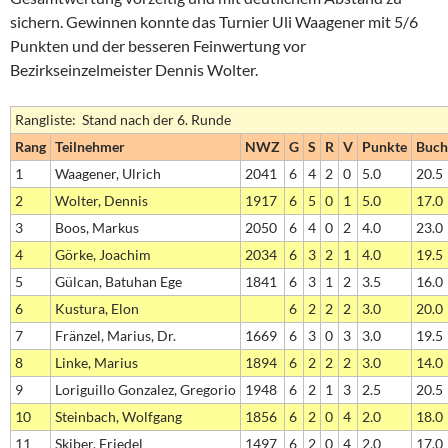
sichern. Gewinnen konnte das Turnier Uli Waagener mit 5/6
Punkten und der besseren Feinwertung vor
Bezirkseinzelmeister Dennis Wolter.
Rangliste: Stand nach der 6. Runde
Rang
Teilnehmer
NWZ
G
S
R
V
Punkte
Buch
1
Waagener, Ulrich
2041
6
4
2
0
5.0
20.5
2
Wolter, Dennis
1917
6
5
0
1
5.0
17.0
3
Boos, Markus
2050
6
4
0
2
4.0
23.0
4
Görke, Joachim
2034
6
3
2
1
4.0
19.5
5
Gülcan, Batuhan Ege
1841
6
3
1
2
3.5
16.0
6
Kustura, Elon
6
2
2
2
3.0
20.0
7
Fränzel, Marius, Dr.
1669
6
3
0
3
3.0
19.5
8
Linke, Marius
1894
6
2
2
2
3.0
14.0
9
Loriguillo Gonzalez, Gregorio
1948
6
2
1
3
2.5
20.5
10
Steinbach, Wolfgang
1856
6
2
0
4
2.0
18.0
11
Skiber, Friedel
1497
6
2
0
4
2.0
17.0