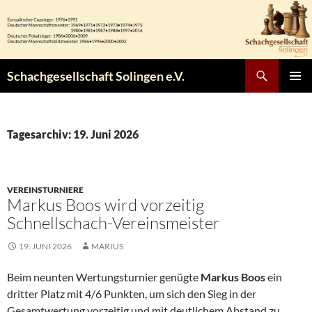
Zum
Inhalt
springen
Suchen
Schachgesellschaft Solingen e.V.
PRIMÄR
MENÜ
Tagesarchiv: 19. Juni 2026
VEREINSTURNIERE
Markus Boos wird vorzeitig
Schnellschach-Vereinsmeister
19. JUNI 2026
MARIUS
Beim neunten Wertungsturnier genügte
Markus Boos
ein
dritter Platz mit 4/6 Punkten, um sich den Sieg in der
Gesamtwertung vorzeitig und mit deutlichem Abstand zu