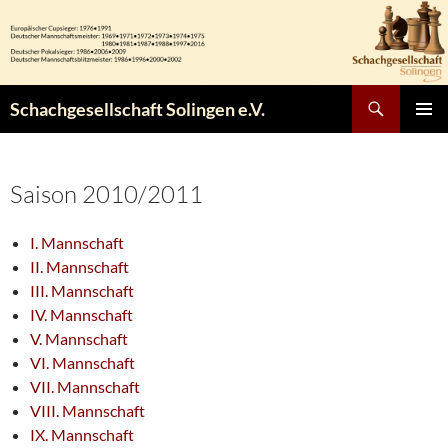
Zum
Inhalt
springen
Suchen
Schachgesellschaft Solingen e.V.
PRIMÄR
MENÜ
Saison 2010/2011
I. Mannschaft
II. Mannschaft
III. Mannschaft
IV. Mannschaft
V. Mannschaft
VI. Mannschaft
VII. Mannschaft
VIII. Mannschaft
IX. Mannschaft