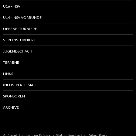
U16 – NSV
U14 – NSV VORRUNDE
OFFENE TURNIERE
VEREINSTURNIERE
JUGENDSCHACH
TERMINE
LINKS
INFOS PER E-MAIL
SPONSOREN
ARCHIVE
Aufgesetzt von Marius Fränzel
Stolz präsentiert von WordPress