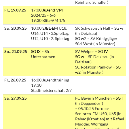
Reinhard Schüller)
Fr., 19.09.25
17:00
Jugend-VM
2024/25 - 6/6
19:30 Blitz-VM 1/5
Sa., 20.09.25
10:00
SJBL-EM
U18,
SK Schwäbisch Hall –
SG w
U16, U14 - 3.Spieltag,
(in Deizisau)
U12, U10 - 2. Spieltag
SG w2
– SV Königsjäger
Süd-West (in Münster)
So., 21.09.25
SG IX
– Sfr.
SV Welper –
SG IV
Unterbarmen
SG w
– SF Deizisau (in
Deizisau)
SC Rotation Pankow –
SG
w2
(in Münster)
Fr., 26.09.25
16:00 Jugendtraining
19:30
Stadtmeisterschaft 2/7
Sa., 27.09.25
FC Bayern München –
SG I
(in Deggendorf)
– 05.10.25 Europa-
Senioren-EM Ü50, Ü65 (in
Rabac (Kroatien) mit Rafael
Müdder, Wolfgang