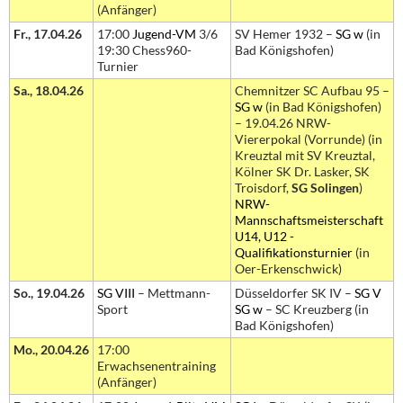
(Anfänger)
Fr., 17.04.26
17:00
Jugend-VM
3/6
SV Hemer 1932 –
SG w
(in
19:30 Chess960-
Bad Königshofen)
Turnier
Sa., 18.04.26
Chemnitzer SC Aufbau 95 –
SG w
(in Bad Königshofen)
– 19.04.26 NRW-
Viererpokal (Vorrunde) (in
Kreuztal mit SV Kreuztal,
Kölner SK Dr. Lasker, SK
Troisdorf,
SG Solingen
)
NRW-
Mannschaftsmeisterschaft
U14, U12 -
Qualifikationsturnier
(in
Oer-Erkenschwick)
So., 19.04.26
SG VIII
– Mettmann-
Düsseldorfer SK IV –
SG V
Sport
SG w
– SC Kreuzberg (in
Bad Königshofen)
Mo., 20.04.26
17:00
Erwachsenentraining
(Anfänger)