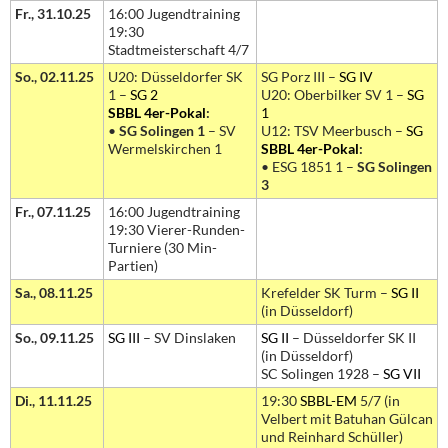
Fr., 31.10.25
16:00 Jugendtraining
19:30
Stadtmeisterschaft 4/7
So., 02.11.25
U20: Düsseldorfer SK
SG Porz III –
SG IV
1 –
SG 2
U20: Oberbilker SV 1 –
SG
SBBL 4er-Pokal
:
1
•
SG Solingen 1
– SV
U12: TSV Meerbusch –
SG
Wermelskirchen 1
SBBL 4er-Pokal
:
• ESG 1851 1 –
SG Solingen
3
Fr., 07.11.25
16:00 Jugendtraining
19:30 Vierer-Runden-
Turniere (30 Min-
Partien)
Sa., 08.11.25
Krefelder SK Turm –
SG II
(in Düsseldorf)
So., 09.11.25
SG III
– SV Dinslaken
SG II
– Düsseldorfer SK II
(in Düsseldorf)
SC Solingen 1928 –
SG VII
Di., 11.11.25
19:30
SBBL-EM
5/7 (in
Velbert mit Batuhan Gülcan
und Reinhard Schüller)