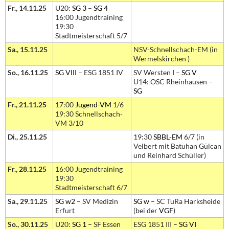
Fr., 14.11.25
U20:
SG 3
–
SG 4
16:00 Jugendtraining
19:30
Stadtmeisterschaft 5/7
Sa., 15.11.25
NSV-Schnellschach-EM (in
Wermelskirchen )
So., 16.11.25
SG VIII
– ESG 1851 IV
SV Wersten I –
SG V
U14: OSC Rheinhausen –
SG
Fr., 21.11.25
17:00
Jugend-VM
1/6
19:30 Schnellschach-
VM 3/10
Di., 25.11.25
19:30
SBBL-EM
6/7 (in
Velbert mit Batuhan Gülcan
und Reinhard Schüller)
Fr., 28.11.25
16:00 Jugendtraining
19:30
Stadtmeisterschaft 6/7
Sa., 29.11.25
SG w2
– SV Medizin
SG w
– SC TuRa Harksheide
Erfurt
(bei der
VGF
)
So., 30.11.25
U20:
SG 1
– SF Essen
ESG 1851 III –
SG VI