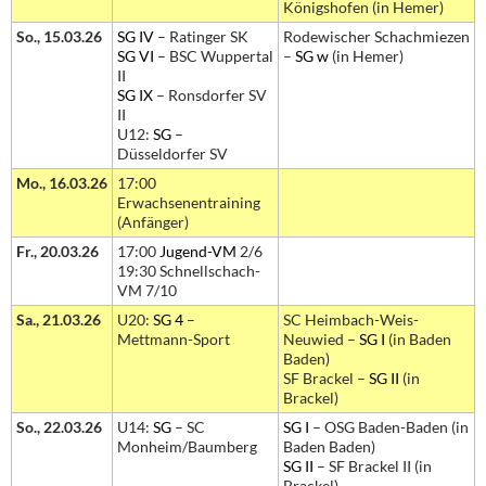
Königshofen (in Hemer)
So., 15.03.26
SG IV
– Ratinger SK
Rodewischer Schachmiezen
SG VI
– BSC Wuppertal
–
SG w
(in Hemer)
II
SG IX
– Ronsdorfer SV
II
U12:
SG
–
Düsseldorfer SV
Mo., 16.03.26
17:00
Erwachsenentraining
(Anfänger)
Fr., 20.03.26
17:00
Jugend-VM
2/6
19:30 Schnellschach-
VM 7/10
Sa., 21.03.26
U20:
SG 4
–
SC Heimbach-Weis-
Mettmann-Sport
Neuwied –
SG I
(in Baden
Baden)
SF Brackel –
SG II
(in
Brackel)
So., 22.03.26
U14:
SG
– SC
SG I
– OSG Baden-Baden (in
Monheim/Baumberg
Baden Baden)
SG II
– SF Brackel II (in
Brackel)