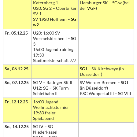
Katernberg 1
Hamburger SK –
SG w
(bei
U20:
SG 2
– Oberbilker
der
VGF
)
SV 1
SV 1920 Hofheim –
SG
w2
Fr., 05.12.25
U20: 16:00 SV
Wermelskirchen I –
SG
3
16:00 Jugendtraining
19:30
Stadtmeisterschaft 7/7
Sa., 06.12.25
SG I
– SK Kirchweye (in
Düsseldorf)
So., 07.12.25
SG V
– Ratinger SK II
SV Werder Bremen –
SG I
U12:
SG
– SK Turm
(in Düsseldorf)
Schiefbahn II
BSC Wuppertal III –
SG VIII
Fr., 12.12.25
16:00 Jugend-
Weihnachtsturnier
19:30 freier
Spielabend
So., 14.12.25
SG IV
– SG
Niederkassel