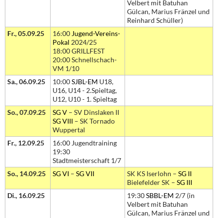
Velbert mit Batuhan
Gülcan, Marius Fränzel und
Reinhard Schüller)
Fr., 05.09.25
16:00
Jugend-Vereins-
Pokal
2024/25
18:00 GRILLFEST
20:00 Schnellschach-
VM 1/10
Sa., 06.09.25
10:00
SJBL-EM
U18,
U16, U14 - 2.Spieltag,
U12, U10 - 1. Spieltag
So., 07.09.25
SG V
– SV Dinslaken II
SG VIII
– SK Tornado
Wuppertal
Fr., 12.09.25
16:00 Jugendtraining
19:30
Stadtmeisterschaft 1/7
So., 14.09.25
SG VI
–
SG VII
SK KS Iserlohn –
SG II
Bielefelder SK –
SG III
Di., 16.09.25
19:30
SBBL-EM
2/7 (in
Velbert mit Batuhan
Gülcan, Marius Fränzel und