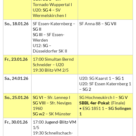
Tornado Wuppertal I
U20:
SG 4
– SV
Wermelskirchen I
So., 18.01.26
SF Essen-Katernberg –
SF Anna 88 –
SG VII
SG II
SG III
– SF Essen-
Werden
U12:
SG
–
Düsseldorfer SK II
Fr., 23.01.26
17:00 Simultan Bernd
Schneider – U20
19:30 Blitz-VM 2/5
Sa., 24.01.26
U20: SG Kaarst 1 –
SG 1
U20: SF Essen Katernberg 1
–
SG 2
So., 25.01.26
SG VI
– Sfr. Lennep I
SG Hochneukirch I –
SG V
SG VIII
– Sfr. Neviges
SBBL 4er-Pokal
:
(Finale)
1960
• ESG 1851 1 –
SG Solingen
SG w2
– SK Münster
1
Fr., 30.01.26
17:00
Jugend-Blitz-VM
1/5
19:30 Schnellschach-