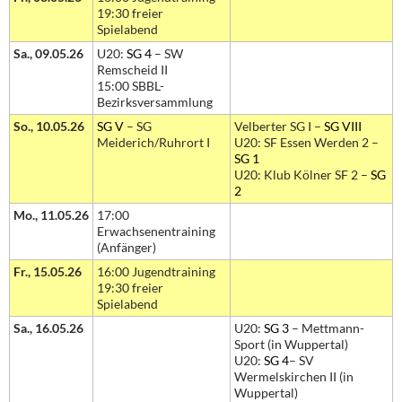
19:30 freier
Spielabend
Sa., 09.05.26
U20:
SG 4
– SW
Remscheid II
15:00 SBBL-
Bezirksversammlung
So., 10.05.26
SG V
– SG
Velberter SG I –
SG VIII
Meiderich/Ruhrort I
U20: SF Essen Werden 2 –
SG 1
U20: Klub Kölner SF 2 –
SG
2
Mo., 11.05.26
17:00
Erwachsenentraining
(Anfänger)
Fr., 15.05.26
16:00 Jugendtraining
19:30 freier
Spielabend
Sa., 16.05.26
U20:
SG 3
– Mettmann-
Sport (in Wuppertal)
U20:
SG 4
– SV
Wermelskirchen II (in
Wuppertal)