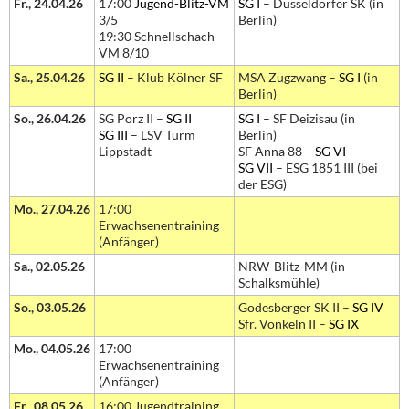
Fr., 24.04.26
17:00
Jugend-Blitz-VM
SG I
– Düsseldorfer SK (in
3/5
Berlin)
19:30 Schnellschach-
VM 8/10
Sa., 25.04.26
SG II
– Klub Kölner SF
MSA Zugzwang –
SG I
(in
Berlin)
So., 26.04.26
SG Porz II –
SG II
SG I
– SF Deizisau (in
SG III
– LSV Turm
Berlin)
Lippstadt
SF Anna 88 –
SG VI
SG VII
– ESG 1851 III (bei
der ESG)
Mo., 27.04.26
17:00
Erwachsenentraining
(Anfänger)
Sa., 02.05.26
NRW-Blitz-MM (in
Schalksmühle)
So., 03.05.26
Godesberger SK II –
SG IV
Sfr. Vonkeln II –
SG IX
Mo., 04.05.26
17:00
Erwachsenentraining
(Anfänger)
Fr., 08.05.26
16:00 Jugendtraining