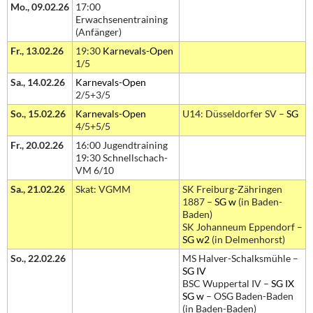
Mo., 09.02.26
17:00
Erwachsenentraining
(Anfänger)
Fr., 13.02.26
19:30
Karnevals-Open
1/5
Sa., 14.02.26
Karnevals-Open
2/5+3/5
So., 15.02.26
Karnevals-Open
U14: Düsseldorfer SV –
SG
4/5+5/5
Fr., 20.02.26
16:00 Jugendtraining
19:30 Schnellschach-
VM 6/10
Sa., 21.02.26
Skat: VGMM
SK Freiburg-Zähringen
1887 –
SG w
(in Baden-
Baden)
SK Johanneum Eppendorf –
SG w2
(in Delmenhorst)
So., 22.02.26
MS Halver-Schalksmühle –
SG IV
BSC Wuppertal IV –
SG IX
SG w
– OSG Baden-Baden
(in Baden-Baden)