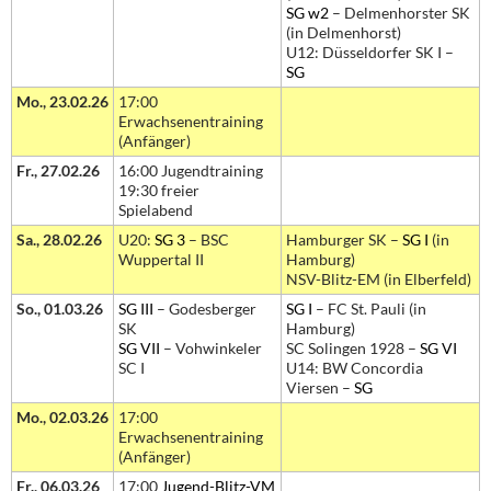
SG w2
– Delmenhorster SK
(in Delmenhorst)
U12: Düsseldorfer SK I –
SG
Mo., 23.02.26
17:00
Erwachsenentraining
(Anfänger)
Fr., 27.02.26
16:00 Jugendtraining
19:30 freier
Spielabend
Sa., 28.02.26
U20:
SG 3
– BSC
Hamburger SK –
SG I
(in
Wuppertal II
Hamburg)
NSV-Blitz-EM (in Elberfeld)
So., 01.03.26
SG III
– Godesberger
SG I
– FC St. Pauli (in
SK
Hamburg)
SG VII
– Vohwinkeler
SC Solingen 1928 –
SG VI
SC I
U14: BW Concordia
Viersen –
SG
Mo., 02.03.26
17:00
Erwachsenentraining
(Anfänger)
Fr., 06.03.26
17:00
Jugend-Blitz-VM