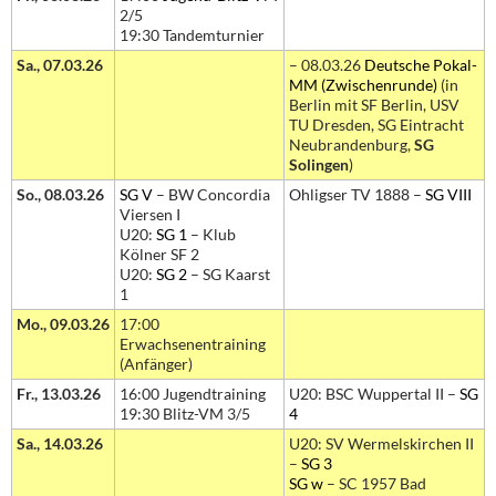
2/5
19:30 Tandemturnier
Sa., 07.03.26
– 08.03.26
Deutsche Pokal-
MM (Zwischenrunde)
(in
Berlin mit SF Berlin, USV
TU Dresden, SG Eintracht
Neubrandenburg,
SG
Solingen
)
So., 08.03.26
SG V
– BW Concordia
Ohligser TV 1888 –
SG VIII
Viersen I
U20:
SG 1
– Klub
Kölner SF 2
U20:
SG 2
– SG Kaarst
1
Mo., 09.03.26
17:00
Erwachsenentraining
(Anfänger)
Fr., 13.03.26
16:00 Jugendtraining
U20: BSC Wuppertal II –
SG
19:30 Blitz-VM 3/5
4
Sa., 14.03.26
U20: SV Wermelskirchen II
–
SG 3
SG w
– SC 1957 Bad