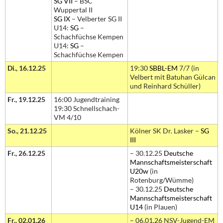
SG VII
– BSC
Wuppertal II
SG IX
– Velberter SG II
U14:
SG
–
Schachfüchse Kempen
U14:
SG
–
Schachfüchse Kempen
Di., 16.12.25
19:30
SBBL-EM
7/7 (in
Velbert mit Batuhan Gülcan
und Reinhard Schüller)
Fr., 19.12.25
16:00 Jugendtraining
19:30 Schnellschach-
VM 4/10
So., 21.12.25
Kölner SK Dr. Lasker –
SG
III
Fr., 26.12.25
– 30.12.25
Deutsche
Mannschaftsmeisterschaft
U20w
(in
Rotenburg/Wümme)
– 30.12.25
Deutsche
Mannschaftsmeisterschaft
U14
(in Plauen)
Fr., 02.01.26
– 06.01.26 NSV-Jugend-EM