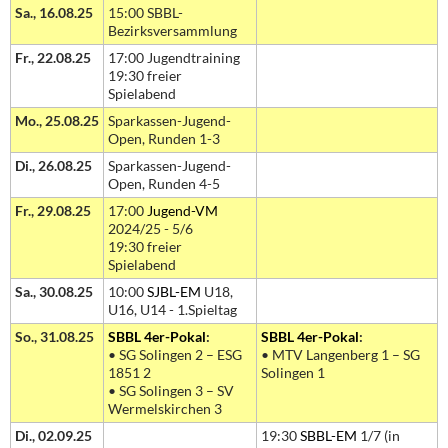
Sa., 16.08.25
15:00 SBBL-
Bezirksversammlung
Fr., 22.08.25
17:00 Jugendtraining
19:30 freier
Spielabend
Mo., 25.08.25
Sparkassen-Jugend-
Open, Runden 1-3
Di., 26.08.25
Sparkassen-Jugend-
Open, Runden 4-5
Fr., 29.08.25
17:00
Jugend-VM
2024/25 - 5/6
19:30 freier
Spielabend
Sa., 30.08.25
10:00
SJBL-EM
U18,
U16, U14 - 1.Spieltag
So., 31.08.25
SBBL 4er-Pokal
:
SBBL 4er-Pokal
:
• SG Solingen 2 – ESG
• MTV Langenberg 1 – SG
1851 2
Solingen 1
• SG Solingen 3 – SV
Wermelskirchen 3
Di., 02.09.25
19:30
SBBL-EM
1/7 (in