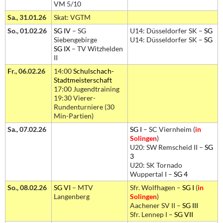
VM 5/10
Sa., 31.01.26
Skat: VGTM
So., 01.02.26
SG IV
– SG
U14: Düsseldorfer SK –
SG
Siebengebirge
U14: Düsseldorfer SK –
SG
SG IX
– TV Witzhelden
II
Fr., 06.02.26
14:00
Schulschach-
Stadtmeisterschaft
17:00 Jugendtraining
19:30 Vierer-
Rundenturniere (30
Min-Partien)
Sa., 07.02.26
SG I
– SC Viernheim (
in
Solingen
)
U20: SW Remscheid II –
SG
3
U20: SK Tornado
Wuppertal I –
SG 4
So., 08.02.26
SG VI
– MTV
Sfr. Wolfhagen –
SG I
(
in
Langenberg
Solingen
)
Aachener SV II –
SG III
Sfr. Lennep I –
SG VII