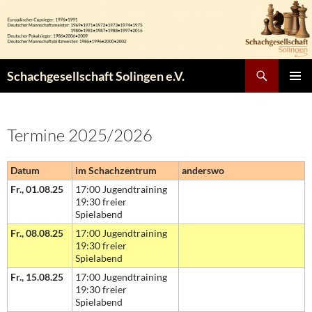
Zum
Inhalt
springen
Suchen
Schachgesellschaft Solingen e.V.
PRIMÄR
MENÜ
Termine 2025/2026
Datum
im Schachzentrum
anderswo
Fr., 01.08.25
17:00 Jugendtraining
19:30 freier
Spielabend
Fr., 08.08.25
17:00 Jugendtraining
19:30 freier
Spielabend
Fr., 15.08.25
17:00 Jugendtraining
19:30 freier
Spielabend