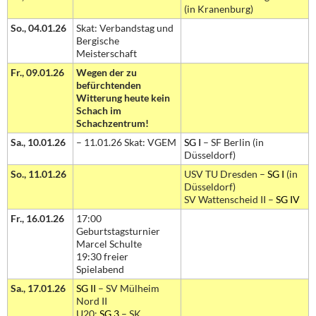
(in Kranenburg)
So., 04.01.26
Skat: Verbandstag und
Bergische
Meisterschaft
Fr., 09.01.26
Wegen der zu
befürchtenden
Witterung heute kein
Schach im
Schachzentrum!
Sa., 10.01.26
– 11.01.26 Skat: VGEM
SG I
– SF Berlin (in
Düsseldorf)
So., 11.01.26
USV TU Dresden –
SG I
(in
Düsseldorf)
SV Wattenscheid II –
SG IV
Fr., 16.01.26
17:00
Geburtstagsturnier
Marcel Schulte
19:30 freier
Spielabend
Sa., 17.01.26
SG II
– SV Mülheim
Nord II
U20:
SG 3
– SK