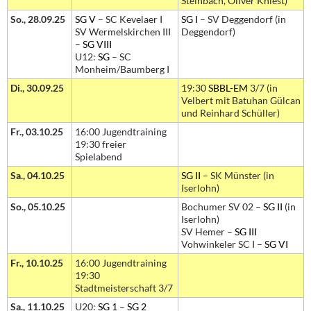
Steinbach, Oliver Kniest)
So., 28.09.25
SG V
– SC Kevelaer I
SG I
– SV Deggendorf (in
SV Wermelskirchen III
Deggendorf)
–
SG VIII
U12:
SG
– SC
Monheim/Baumberg I
Di., 30.09.25
19:30
SBBL-EM
3/7 (in
Velbert mit Batuhan Gülcan
und Reinhard Schüller)
Fr., 03.10.25
16:00 Jugendtraining
19:30 freier
Spielabend
Sa., 04.10.25
SG II
– SK Münster (in
Iserlohn)
So., 05.10.25
Bochumer SV 02 –
SG II
(in
Iserlohn)
SV Hemer –
SG III
Vohwinkeler SC I –
SG VI
Fr., 10.10.25
16:00 Jugendtraining
19:30
Stadtmeisterschaft 3/7
Sa., 11.10.25
U20:
SG 1
–
SG 2