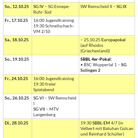
So., 12.10.25
SG IV
– SG Ennepe-
SW Remscheid II –
SG IX
Ruhr-Süd
Fr., 17.10.25
16:00 Jugendtraining
19:30 Schnellschach-
VM 2/10
Sa., 18.10.25
– 25.10.25
Europapokal
(auf Rhodos
(Griechenland))
So., 19.10.25
SBBL 4er-Pokal
:
• BSC Wuppertal 1 –
SG
Solingen 2
Fr., 24.10.25
16:00 Jugendtraining
19:30 freier
Spielabend
So., 26.10.25
SG VI
– SW Remscheid
I
SG VII
– MTV
Langenberg
Di., 28.10.25
19:30
SBBL-EM
4/7 (in
Velbert mit Batuhan Gülcan
und Reinhard Schüller)