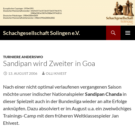
Zum
Inhalt
springen
Suchen
Schachgesellschaft Solingen e.V.
PRIMÄR
MENÜ
TURNIERE ANDERSWO
Sandipan wird Zweiter in Goa
13. AUGUST 2006
OLLI KNIEST
Nach einer nicht optimal verlaufenen vergangenen Saison
möchte unser indischer Nationalspieler
Sandipan Chanda
in
dieser Spielzeit auch in der Bundesliga wieder an alte Erfolge
anknüpfen. Dazu absolviert er im August u.a. ein zweiwöchiges
Trainings-Camp mit dem früheren Weltklassespieler Jan
Ehlvest.