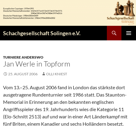
Zum
Inhalt
springen
Suchen
Schachgesellschaft Solingen e.V.
PRIMÄR
MENÜ
TURNIERE ANDERSWO
Jan Werle in Topform
25. AUGUST 2006
OLLI KNIEST
Vom 13.–25. August 2006 fand in London das stärkste dort
ausgetragene Rundenturnier seit 1986 statt. Das Staunton-
Memorial in Erinnerung an den bekannten englischen
Angriffsspieler des 19. Jahrhunderts wies die Kategorie 11
(Elo-Schnitt 2513) auf und war in einer Art Länderkampf mit
fünf Briten, einem Kanadier und sechs Holländern besetzt.