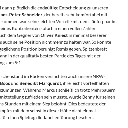
iel dann plötzlich die endgültige Entscheidung zu unseren
ans-Peter Schneider
, der bereits sehr komfortabel mit
ekommen war, seine leichten Vorteile mit dem Läuferpaar im
eines Kontrahenten sofort in einen vollen Zähler
auch dem Gegner von
Oliver Kniest
in minimal besserer
ass auch seine Position nicht mehr zu halten war. So konnte
geglichene Position beruhigt Remis geben. Spitzenbrett
nn in der qualitativ besten Partie des Tages mit der
ng zum 5:1.
schenstand im Rücken versuchten auch unsere NRW-
 Boos
und
Benedikt Marquardt
, ihre leicht vorteilhaften
 umzumünzen. Während Markus schließlich trotz Mehrbauern
unkteteilung zufrieden sein musste, wurde Benny für seinen
s Stunden mit einem Sieg belohnt. Dies bedeutete den
pfes mit dem selbst in dieser Höhe nicht einmal
für einen Spieltag die Tabellenführung beschert.