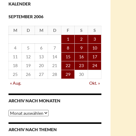
KALENDER
SEPTEMBER 2006
M
D
M
D
F
S
S
1
2
3
4
5
6
7
8
9
10
11
12
13
14
15
16
17
18
19
20
21
22
23
24
25
26
27
28
29
30
« Aug.
Okt. »
ARCHIV NACH MONATEN
Archiv
nach
Monaten
ARCHIV NACH THEMEN