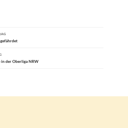
avigation
RAG
ngefährdet
G
e in der Oberliga NRW