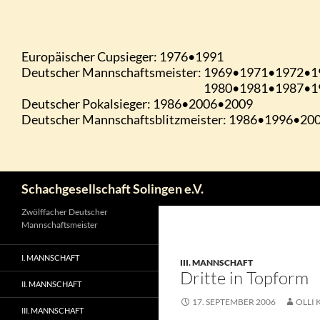
Zum
Inhalt
springen
Suchen
Schachgesellschaft Solingen e.V.
Zwölffacher Deutscher
Mannschaftsmeister
I. MANNSCHAFT
III. MANNSCHAFT
Dritte in Topform
II. MANNSCHAFT
17. SEPTEMBER 2006
OLLI 
III. MANNSCHAFT