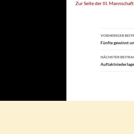
Zur Seite der III. Mannschaft
Beitragsn
VORHERIGER BEIT
Fünfte gewinnt u
NÄCHSTER BEITRA
Auftaktniederlag