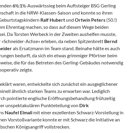
genden
6½:1½
-Auswärtssieg beim Auftsteiger BSG Gerling
nnschaft in die NRW-Klassen-Saison und konnte so ihren
 Geburtstagskindern
Ralf Hubert
und
Ortwin Peters
(50.!)
rem Ehrentag machen, so dass auf diesem Wege beiden
 sei. Da Torsten Werbeck in der Zweiten aushelfen musste,
 »Schneider-Achse« erleben, da neben Spitzenbrett
Bernd
neider
als Ersatzmann im Team stand. Beinahe hätte es auch
rungen bedurft, da sich ein etwas grimmiger Pförtner beim
weise, die für das Betreten des Gerling-Gebäudes notwendig
ooperativ zeigte.
klärt waren, entwickelte sich zunächst ein ausgeglichener
nell ähnlich starken Teams zu erwarten war. Lediglich
ch pointierte englische Eröffnungsbehandlung frühzeitig
ner unspektakulären Punkteteilung von
Dirk
uns
Naufel Elmali
mit einer exzellenten Schwarz-Vorstellung in
hen Vorstoßvariante konnte er mit Schwarz die Initiative an
bschen Königsangriff vollstrecken.