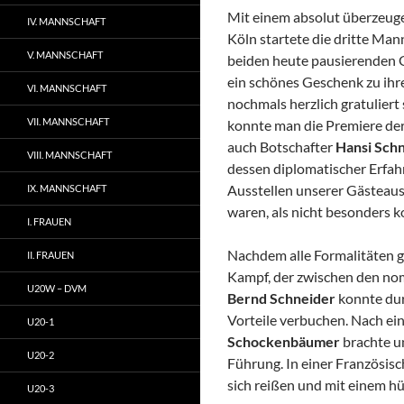
Mit einem absolut überzeu
IV. MANNSCHAFT
Köln startete die dritte Ma
V. MANNSCHAFT
beiden heute pausierenden
ein schönes Geschenk zu ih
VI. MANNSCHAFT
nochmals herzlich gratuliert
VII. MANNSCHAFT
konnte man die Premiere der
auch Botschafter
Hansi Sch
VIII. MANNSCHAFT
dessen diplomatischer Erfah
Ausstellen unserer Gästeaus
IX. MANNSCHAFT
waren, als nicht besonders k
I. FRAUEN
Nachdem alle Formalitäten ge
II. FRAUEN
Kampf, der zwischen den nomi
U20W – DVM
Bernd Schneider
konnte dur
Vorteile verbuchen. Nach ei
U20-1
Schockenbäumer
brachte 
U20-2
Führung. In einer Französisc
sich reißen und mit einem hü
U20-3