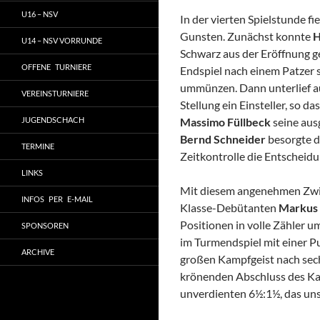
U16 – NSV
In der vierten Spielstunde f
Gunsten. Zunächst konnte
H
U14 – NSV VORRUNDE
Schwarz aus der Eröffnung g
OFFENE TURNIERE
Endspiel nach einem Patzer s
ummünzen. Dann unterlief 
VEREINSTURNIERE
Stellung ein Einsteller, so d
JUGENDSCHACH
Massimo Füllbeck
seine aus
Bernd Schneider
besorgte da
TERMINE
Zeitkontrolle die Entscheidu
LINKS
Mit diesem angenehmen Zwi
INFOS PER E-MAIL
Klasse-Debütanten
Markus
Positionen in volle Zähler
SPONSOREN
im Turmendspiel mit einer P
ARCHIVE
großen Kampfgeist nach sech
krönenden Abschluss des Kam
unverdienten 6½:1½, das uns 