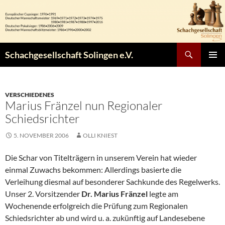
Zum
Inhalt
springen
Suchen
Schachgesellschaft Solingen e.V.
PRIMÄR
MENÜ
VERSCHIEDENES
Marius Fränzel nun Regionaler
Schiedsrichter
5. NOVEMBER 2006
OLLI KNIEST
Die Schar von Titelträgern in unserem Verein hat wieder
einmal Zuwachs bekommen: Allerdings basierte die
Verleihung diesmal auf besonderer Sachkunde des Regelwerks.
Unser 2. Vorsitzender
Dr. Marius Fränzel
legte am
Wochenende erfolgreich die Prüfung zum Regionalen
Schiedsrichter ab und wird u. a. zukünftig auf Landesebene