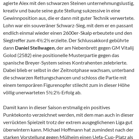
agierte Alex mit den schwarzen Steinen unternehmungslustig,
kreativ und baute seine gute Stellung sukzessive in eine
Gewinnposition aus, die er dann mit guter Technik verwertete.
Lohn war ein souveräner Schwarz-Sieg, mit dem er en passant
endlich einmal wieder einen 2600er-Skalp erbeutete und den
Siegtreffer zum 4½:2½ erzielte. Der Schlussakkord gebührte
dann
Daniel
Stellwagen
, der am Nebenbrett gegen GM Vitalij
Golod (2582) eine positionelle Musterpartie gegen das
spanische Breyer-System seines Kontrahenten zelebrierte.
Dabei blieb er selbst in der Zeitnotphase wachsam, unterband
die schwarzen Rettungschancen und schloss die Partie mit
einem temporären Figurenopfer stilecht zum in dieser Höhe
völlig unerwarteten 5½:2½-Erfolg ab.
Damit kann in dieser Saison erstmalig ein positives
Punktekonto verzeichnet werden, mit dem man auch in dieser
verrückten Spielzeit trotz der extrem ausgeglichenen Liga gut
überwintern kann. Michael Hoffmann hat zumindest nach der
starken Vorstellung gegen Mülheim einen Uefa-Cup-Platz als