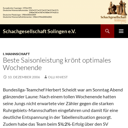
Zum
Inhalt
springen
Suchen
Schachgesellschaft Solingen e.V.
PRIMÄR
MENÜ
I. MANNSCHAFT
Beste Saisonleistung krönt optimales
Wochenende
10. DEZEMBER 2006
OLLI KNIEST
Bundesliga-Teamchef Herbert Scheidt war am Sonntag Abend
glänzender Laune: Nach einem tollen Wochenende hatten
seine Jungs nicht erwartete vier Zähler gegen die starken
Ruhrgebiets-Mannschaften eingefahren und damit für eine
deutliche Entspannung in der Tabellensituation gesorgt.
Zudem habe das Team beim
5½:2½
-Erfolg über den SV