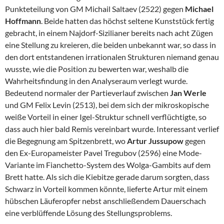
Punkteteilung von GM Michail Saltaev (2522) gegen
Michael
Hoffmann
. Beide hatten das höchst seltene Kunststück fertig
gebracht, in einem Najdorf-Sizilianer bereits nach acht Zügen
eine Stellung zu kreieren, die beiden unbekannt war, so dass in
den dort entstandenen irrationalen Strukturen niemand genau
wusste, wie die Position zu bewerten war, weshalb die
Wahrheitsfindung in den Analyseraum verlegt wurde.
Bedeutend normaler der Partieverlauf zwischen
Jan Werle
und GM Felix Levin (2513), bei dem sich der mikroskopische
weiße Vorteil in einer Igel-Struktur schnell verflüchtigte, so
dass auch hier bald Remis vereinbart wurde. Interessant verlief
die Begegnung am Spitzenbrett, wo
Artur Jussupow
gegen
den Ex-Europameister Pavel Tregubov (2596) eine Mode-
Variante im Fianchetto-System des Wolga-Gambits auf dem
Brett hatte. Als sich die Kiebitze gerade darum sorgten, dass
Schwarz in Vorteil kommen könnte, lieferte Artur mit einem
hübschen Läuferopfer nebst anschließendem Dauerschach
eine verblüffende Lösung des Stellungsproblems.