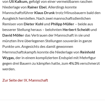
von
Uli Kalkum,
gefolgt von einer vermeidbaren raschen
Niederlage von
Rainer Ebel.
Allerdings konnte
Mannschaftsführer
Klaus Drunk
trotz Minusbauern bald den
Ausgleich herstellen. Nach zwei mannschaftsdienlichen
Remisen von
Dieter Kohl
und
Philipp Müller
– beide aus
besserer Stellung heraus – belohnten
Herbert Scheidt
und
David Möller
das Vertrauen der Mannschaft in sie und
münzten ihre überlegenen Stellungen souverän in ganze
Punkte um. Angesichts des damit gewonnen
Mernnschaftskampfs konnte die Niederlage von
Reinhold
Wygas,
der in einem komplizierten Endspiel mit Mehrfigur
gegen drei Bauern zu kämpfen hatte, zum
4½:3½
verschmerzt
werden.
Zur Seite der IX. Mannschaft