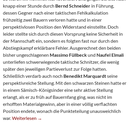
knapp einer Stunde durch
Bernd Schneider
in Führung,
dessen Gegner nach einer taktischen Fehlkalkulation
frühzeitig zwei Bauern verloren hatte und in einer
perspektivlosen Position den Widerstand einstellte. Doch
leider stellte sich durch diesen Vorsprung keine Sicherheit in
der Mannschaft ein, sondern es folgten fast nur durch den
Abstiegskampf erklärbare Fehler. Ausgerechnet den beiden
bisher ungeschlagenen
Massimo Füllbeck
und
Naufel
Elmali
unterliefen schwerwiegende taktische Schnitzer, die wenig
später den jeweiligen Partieverlust zur Folge hatten.
Schließlich verdarb auch noch
Benedikt Marquardt
seine
perspektivreiche Stellung. Mit den schwarzen Steinen hatte er
in einem Sämisch-Königsinder eine sehr aktive Stellung
erlangt, als er zu früh auf Bauernfang ging, was nicht im
erhofften Materialgewinn, aber in einer völlig verflachten
Position endete, wonach die Punkteteilung unausweichlich
Dritte Siegt Im »Vier-Punkte-Spiel«
war.
Weiterlesen
→