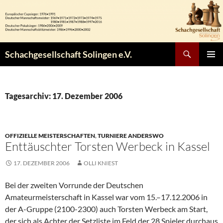
Zum
Inhalt
springen
Suchen
Schachgesellschaft Solingen e.V.
PRIMÄR
MENÜ
Tagesarchiv: 17. Dezember 2006
OFFIZIELLE MEISTERSCHAFTEN
,
TURNIERE ANDERSWO
Enttäuschter Torsten Werbeck in Kassel
17. DEZEMBER 2006
OLLI KNIEST
Bei der zweiten Vorrunde der Deutschen
Amateurmeisterschaft in Kassel war vom 15.–17.12.2006 in
der A-Gruppe (2100-2300) auch Torsten Werbeck am Start,
der sich als Achter der Setzliste im Feld der 28 Spieler durchaus