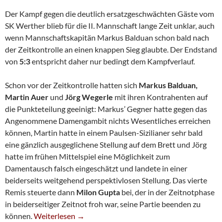
Der Kampf gegen die deutlich ersatzgeschwächten Gäste vom
SK Werther blieb für die II. Mannschaft lange Zeit unklar, auch
wenn Mannschaftskapitän Markus Balduan schon bald nach
der Zeitkontrolle an einen knappen Sieg glaubte. Der Endstand
von
5:3
entspricht daher nur bedingt dem Kampfverlauf.
Schon vor der Zeitkontrolle hatten sich
Markus Balduan,
Martin Auer
und
Jörg Wegerle
mit ihren Kontrahenten auf
die Punkteteilung geeinigt: Markus’ Gegner hatte gegen das
Angenommene Damengambit nichts Wesentliches erreichen
können, Martin hatte in einem Paulsen-Sizilianer sehr bald
eine gänzlich ausgeglichene Stellung auf dem Brett und Jörg
hatte im frühen Mittelspiel eine Möglichkeit zum
Damentausch falsch eingeschätzt und landete in einer
beiderseits weitgehend perspektivlosen Stellung. Das vierte
Remis steuerte dann
Milon Gupta
bei, der in der Zeitnotphase
in beiderseitiger Zeitnot froh war, seine Partie beenden zu
Zweite Siegt Klar, Wenn Auch Glücklich
können.
Weiterlesen
→