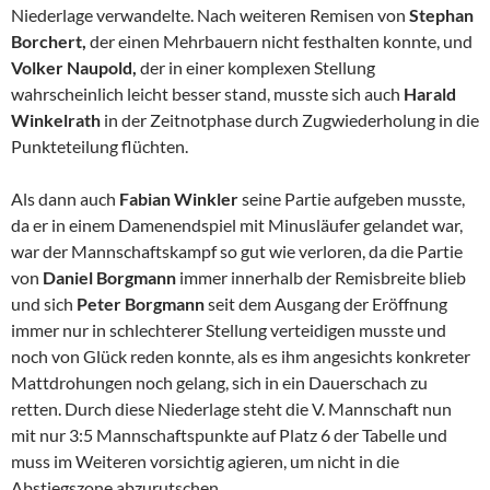
Niederlage verwandelte. Nach weiteren Remisen von
Stephan
Borchert,
der einen Mehrbauern nicht festhalten konnte, und
Volker Naupold,
der in einer komplexen Stellung
wahrscheinlich leicht besser stand, musste sich auch
Harald
Winkelrath
in der Zeitnotphase durch Zugwiederholung in die
Punkteteilung flüchten.
Als dann auch
Fabian Winkler
seine Partie aufgeben musste,
da er in einem Damenendspiel mit Minusläufer gelandet war,
war der Mannschaftskampf so gut wie verloren, da die Partie
von
Daniel Borgmann
immer innerhalb der Remisbreite blieb
und sich
Peter Borgmann
seit dem Ausgang der Eröffnung
immer nur in schlechterer Stellung verteidigen musste und
noch von Glück reden konnte, als es ihm angesichts konkreter
Mattdrohungen noch gelang, sich in ein Dauerschach zu
retten. Durch diese Niederlage steht die V. Mannschaft nun
mit nur 3:5 Mannschaftspunkte auf Platz 6 der Tabelle und
muss im Weiteren vorsichtig agieren, um nicht in die
Abstiegszone abzurutschen.