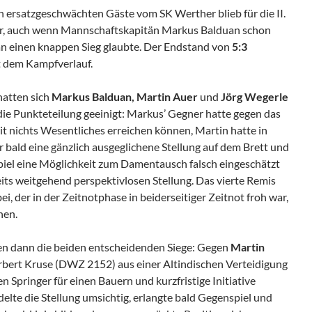
h ersatzgeschwächten Gäste vom SK Werther blieb für die II.
ar, auch wenn Mannschaftskapitän Markus Balduan schon
 an einen knappen Sieg glaubte. Der Endstand von
5:3
t dem Kampfverlauf.
hatten sich
Markus Balduan, Martin Auer
und
Jörg Wegerle
die Punkteteilung geeinigt: Markus’ Gegner hatte gegen das
chts Wesentliches erreichen können, Martin hatte in
r bald eine gänzlich ausgeglichene Stellung auf dem Brett und
spiel eine Möglichkeit zum Damentausch falsch eingeschätzt
eits weitgehend perspektivlosen Stellung. Das vierte Remis
ei, der in der Zeitnotphase in beiderseitiger Zeitnot froh war,
nen.
ten dann die beiden entscheidenden Siege: Gegen
Martin
rbert Kruse (DWZ 2152) aus einer Altindischen Verteidigung
n Springer für einen Bauern und kurzfristige Initiative
elte die Stellung umsichtig, erlangte bald Gegenspiel und