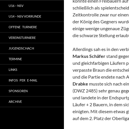
konnte einen Freibauern auf 
U16 – NSV
schließlich als spielentschei
Zeitkontrolle zwar nur einen
U14 – NSV VORRUNDE
der König des Gegners wurde
OFFENE TURNIERE
einige wenige ungenaue Züge
die schwarze Stellung erlaubt
VEREINSTURNIERE
JUGENDSCHACH
Allerdings sah es in den verb
Markus Schäfer
stand gegen
TERMINE
und gleichfarbigen Läufern 
verpasste Braun die entschei
LINKS
und die Partie endete nach 
INFOS PER E-MAIL
Drabke
musste sich nach ei
(DWZ 2485) sehr genau gegen
SPONSOREN
und landete in der Endspurt
ARCHIVE
Läufer + 2 Bauern, in dem si
einigten. Mit diesem etwas g
auf dem 2. Platz der Oberli