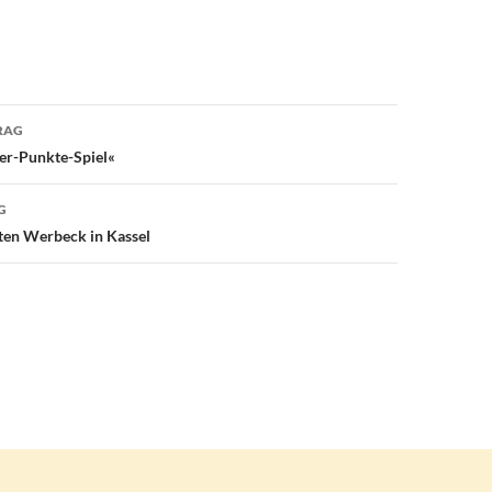
avigation
RAG
ier-Punkte-Spiel«
G
ten Werbeck in Kassel