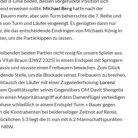
der d-Linie bilden, dessen vorgerückte Position sich
dend erweisen sollte.
Michael Berg
hatte nach der
 Bauern mehr, aber sein Turm beherrschte die 7. Reihe und
 von Turm und Läufer eingeengt. Es genügten dann nur
, die das entscheidende Eindringen von Michaels König in
en, um die Partie kippen zu lassen.
leibenden beiden Partien nicht rosig für unsere Spieler aus:
 Vitali Braun (DWZ 2325) in einem Endspiel mit Springern
passiv und musste einen Freibauern bewachen. Zum Glück
dende Stelle, um die Blockade seines Freibauern zu brechen,
Abtausch der Läufer mit einer Zugwiederholung.
Lorenz
nem Qualitätsopfer seines Gegenübers GM Davit Shengelia
 einen Majoritätsangriff auf dem Damenflügel verteidigen
phase schließlich in einem Endspiel Turm + Bauer gegen
ch die Kontrahenten bei beiderseitiger Zeitnot auf Remis
lücklichen 5:3 liegt die II. nun mit 6:2 Mannschaftspunkten
ga NRW.