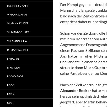
Der Kampf gegen die deutlic
IV. MANNSCHAFT
Mannschaft lange Zeit unkl
V. MANNSCHAFT
bald nach der Zeitkontrolle
entspricht daher nur beding
VI. MANNSCHAFT
VII. MANNSCHAFT
Schon vor der Zeitkontrolle 
mit ihren Kontrahenten auf 
VIII. MANNSCHAFT
Angenommene Damengambit ni
einem Paulsen-Sizilianer seh
IX. MANNSCHAFT
Jörg hatte im frühen Mittel
I. FRAUEN
und landete in einer beiders
steuerte dann
Milon Gupta
b
II. FRAUEN
seine Partie beenden zu kön
U20W – DVM
Nach der Zeitkontrolle folg
U20-1
Alexander Becker
hatte He
U20-2
heraus sehr optimistisch eine
geopfert, aber Martin behand
U20-3