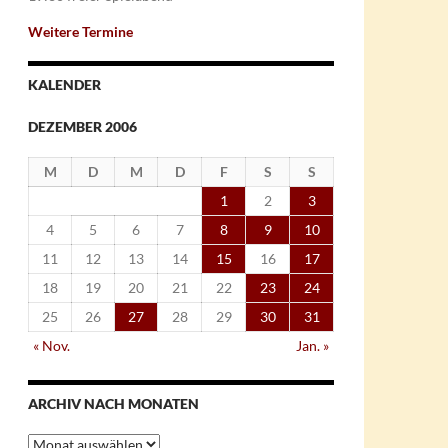
Weitere Termine
KALENDER
DEZEMBER 2006
M
D
M
D
F
S
S
1
2
3
4
5
6
7
8
9
10
11
12
13
14
15
16
17
18
19
20
21
22
23
24
25
26
27
28
29
30
31
« Nov.
Jan. »
ARCHIV NACH MONATEN
Archiv