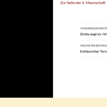
Zur Seite der II. Mannschaft
Beitragsn
VORHERIGER BEIT
Dritte siegt im »V
NÄCHSTER BEITRA
Enttäuschter Tors