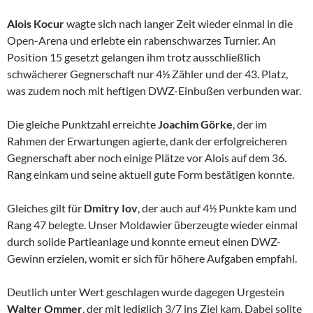
Alois Kocur
wagte sich nach langer Zeit wieder einmal in die
Open-Arena und erlebte ein rabenschwarzes Turnier. An
Position 15 gesetzt gelangen ihm trotz ausschließlich
schwächerer Gegnerschaft nur 4½ Zähler und der 43. Platz,
was zudem noch mit heftigen DWZ-Einbußen verbunden war.
Die gleiche Punktzahl erreichte
Joachim Görke
, der im
Rahmen der Erwartungen agierte, dank der erfolgreicheren
Gegnerschaft aber noch einige Plätze vor Alois auf dem 36.
Rang einkam und seine aktuell gute Form bestätigen konnte.
Gleiches gilt für
Dmitry Iov
, der auch auf 4½ Punkte kam und
Rang 47 belegte. Unser Moldawier überzeugte wieder einmal
durch solide Partieanlage und konnte erneut einen DWZ-
Gewinn erzielen, womit er sich für höhere Aufgaben empfahl.
Deutlich unter Wert geschlagen wurde dagegen Urgestein
Walter Ommer
, der mit lediglich 3/7 ins Ziel kam. Dabei sollte