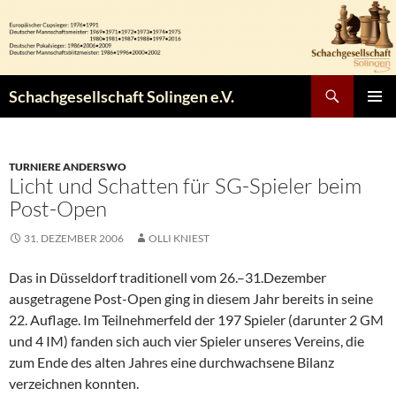
Zum
Inhalt
springen
Suchen
Schachgesellschaft Solingen e.V.
PRIMÄR
MENÜ
TURNIERE ANDERSWO
Licht und Schatten für SG-Spieler beim
Post-Open
31. DEZEMBER 2006
OLLI KNIEST
Das in Düsseldorf traditionell vom 26.–31.Dezember
ausgetragene Post-Open ging in diesem Jahr bereits in seine
22. Auflage. Im Teilnehmerfeld der 197 Spieler (darunter 2 GM
und 4 IM) fanden sich auch vier Spieler unseres Vereins, die
zum Ende des alten Jahres eine durchwachsene Bilanz
verzeichnen konnten.