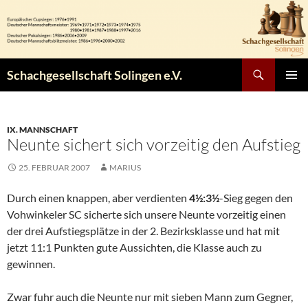
Zum
Inhalt
springen
Suchen
Schachgesellschaft Solingen e.V.
PRIMÄR
MENÜ
IX. MANNSCHAFT
Neunte sichert sich vorzeitig den Aufstieg
25. FEBRUAR 2007
MARIUS
Durch einen knappen, aber verdienten
4½:3½
-Sieg gegen den
Vohwinkeler SC sicherte sich unsere Neunte vorzeitig einen
der drei Aufstiegsplätze in der 2. Bezirksklasse und hat mit
jetzt 11:1 Punkten gute Aussichten, die Klasse auch zu
gewinnen.
Zwar fuhr auch die Neunte nur mit sieben Mann zum Gegner,