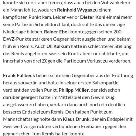
konnte sich dort aber freuen, dass auch bei den Vohwinkelern
ein Mann fehlte, wodurch
Reinhold Wygas
zu einem
kampflosen Punkt kam. Leider verlor
Dieter Kohl
einmal mehr
seine Partie im Schnelldurchlauf, doch sollte das die einzige
Niederlage blieben.
Rainer Ebel
konnte gegen seinen 200
DWZ-Punkte stärkeren Gegner leicht ausgleichen und bekam
früh ein Remis. Auch
Uli Kalkum
hatte in schlechterer Stellung
das Remis angeboten, was sein Kontrahent nur ablehnte, um
innerhalb von drei Zügen die Partie zum Verlust zu verderben.
Frank Füllbeck
beherrschte sein Gegenüber aus der Eröffnung
heraus souverän und holte in seiner ersten Saisonpartie
verdient den vollen Punkt.
Philipp Müller,
der sich schon
darüber geärgert hatte, im Mittelspiel den Gewinnzug
ausgelassen zu haben, verdarb dann auch noch ein deutlich
besseres Endspiel zum Remis. Den halben Punkt zum
Mannschaftssieg holte dann
Klaus Drunk,
der ein Endspiel mit
zwei weit vorgerückten verbundenen Freibauern gegen den
gegnerischen Tum Remis halten konnte.