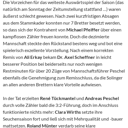
Die Vorzeichen für das weiteste Auswärtsspiel der Saison (das
natürlich am Sonntag der Zeitumstellung stattfand …) waren
äußerst schlecht gewesen. Nach zwei kurzfristigen Absagen
aus dem Stammkader konnten nur 7 Bretter besetzt werden,
so dass sich der Kontrahent von
Michael Pfeiffer
über einen
kampflosen Zähler freuen konnte. Doch die dezimierte
Mannschaft steckte den Rückstand bestens weg und bot eine
spielerisch exzellente Vorstellung. Nach einem korrekten
Remis von
Ali Erkay
bekam
Dr. Axel
Scheffner
in leicht
besserer Position bei beiderseits nur noch wenigen
Restminuten für über 20 Züge von Mannschaftsführer Peschel
ebenfalls die Genehmigung zum Remisschluss, da die Solinger
an allen anderen Brettern klare Vorteile aufwiesen.
In der Tat erzielten
René Tückmantel
und
Andreas Peschel
durch volle Zähler bald die 3:2-Führung, doch im Anschluss
funktionierte nichts mehr:
Clara Wirths
setzte ihre
Seuchensaison fort und ließ sich mit Mehrqualität und -bauer
mattsetzen.
Roland Münter
verdarb seine klare