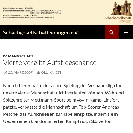
Zum
Inhalt
springen
Suchen
Schachgesellschaft Solingen e.V.
PRIMÄR
MENÜ
IV. MANNSCHAFT
Vierte vergibt Aufstiegschance
25. MÄRZ 2007
OLLI KNIEST
Noch bitterer hätte der achte Spieltag der Verbandsliga für
unsere vierte Mannschaft nicht verlaufen können. Während
Spitzenreiter Mettmann-Sport beim 4:4 in Kamp-Lintfort
patzte, verpasste die Mannschaft um Top-Scorer Andreas
Peschel das Aufschließen zur Tabellenspitze, indem sie in
Uedem einen klar dominierten Kampf noch
3:5
verlor.