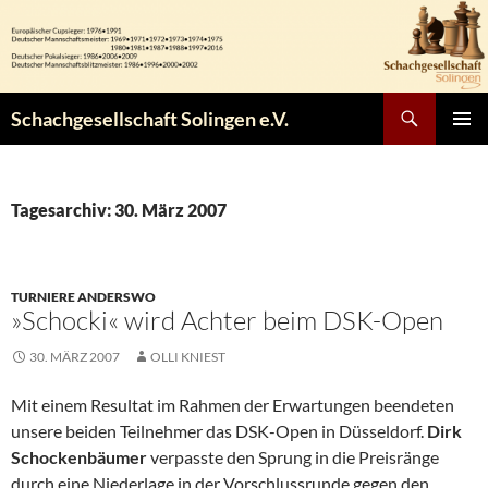
Zum
Inhalt
springen
Suchen
Schachgesellschaft Solingen e.V.
PRIMÄR
MENÜ
Tagesarchiv: 30. März 2007
TURNIERE ANDERSWO
»Schocki« wird Achter beim DSK-Open
30. MÄRZ 2007
OLLI KNIEST
Mit einem Resultat im Rahmen der Erwartungen beendeten
unsere beiden Teilnehmer das DSK-Open in Düsseldorf.
Dirk
Schockenbäumer
verpasste den Sprung in die Preisränge
durch eine Niederlage in der Vorschlussrunde gegen den