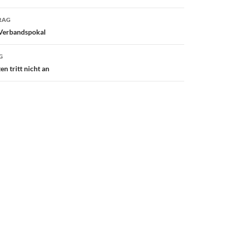
avigation
RAG
 Verbandspokal
G
n tritt nicht an