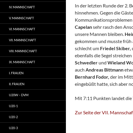
In der letzten Runde der 2. B
IV. MANNSCHAFT
hinnehmen. Gegen die Gäste
V. MANNSCHAFT
Kommunikationsproblemen in
Capelan
sehr rasch den Ansch
VI. MANNSCHAFT
unsere Mannen bleiben.
Hei
VII. MANNSCHAFT
gekommen und musste früh a
schlecht um
Friedel Skiber,
VIII. MANNSCHAFT
ebenfalls die Segel streich
Schwedler
und
Wieland Wo
IX. MANNSCHAFT
auch
Andreas Bittmann
etwa
I. FRAUEN
Bernhard Fodor,
der im Mitt
eingebüßt hatte, sich aber 
II. FRAUEN
U20W – DVM
Mit 7:11 Punkten landet die V
U20-1
Zur Seite der VII. Mannschaf
U20-2
U20-3