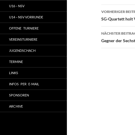
U16 – NSV
Beitragsn
VORHERIGER BEIT
U14 – NSV VORRUNDE
SG-Quartett holt
OFFENE TURNIERE
NÄCHSTER BEITRA
VEREINSTURNIERE
Gegner der Sechste
JUGENDSCHACH
TERMINE
LINKS
INFOS PER E-MAIL
SPONSOREN
ARCHIVE