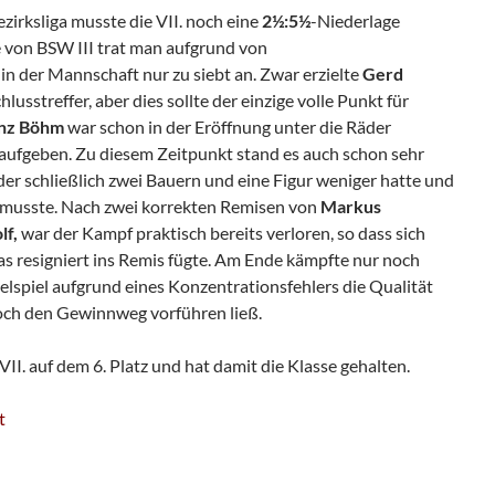
ezirksliga musste die VII. noch eine
2½:5½
-Niederlage
 von BSW III trat man aufgrund von
 der Mannschaft nur zu siebt an. Zwar erzielte
Gerd
lusstreffer, aber dies sollte der einzige volle Punkt für
nz Böhm
war schon in der Eröffnung unter die Räder
ufgeben. Zu diesem Zeitpunkt stand es auch schon sehr
der schließlich zwei Bauern und eine Figur weniger hatte und
en musste. Nach zwei korrekten Remisen von
Markus
lf,
war der Kampf praktisch bereits verloren, so dass sich
s resigniert ins Remis fügte. Am Ende kämpfte nur noch
elspiel aufgrund eines Konzentrationsfehlers die Qualität
noch den Gewinnweg vorführen ließ.
II. auf dem 6. Platz und hat damit die Klasse gehalten.
t