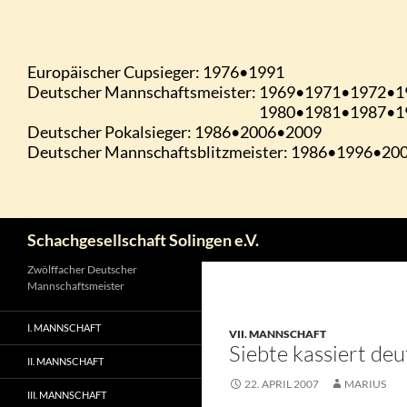
Zum
Inhalt
springen
Suchen
Schachgesellschaft Solingen e.V.
Zwölffacher Deutscher
Mannschaftsmeister
I. MANNSCHAFT
VII. MANNSCHAFT
Siebte kassiert deu
II. MANNSCHAFT
22. APRIL 2007
MARIUS
III. MANNSCHAFT