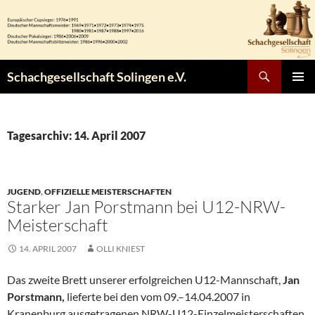
Zum
Inhalt
springen
Suchen
Schachgesellschaft Solingen e.V.
PRIMÄR
MENÜ
Tagesarchiv: 14. April 2007
JUGEND
,
OFFIZIELLE MEISTERSCHAFTEN
Starker Jan Porstmann bei U12-NRW-
Meisterschaft
14. APRIL 2007
OLLI KNIEST
Das zweite Brett unserer erfolgreichen U12-Mannschaft,
Jan
Porstmann,
lieferte bei den vom 09.–14.04.2007 in
Kranenburg ausgetragenen NRW-U12-Einzelmeisterschaften