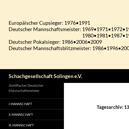
Zum
Inhalt
springen
Suchen
Schachgesellschaft Solingen e.V.
Zwölffacher Deutscher
Mannschaftsmeister
I. MANNSCHAFT
Tagesarchiv: 13
II. MANNSCHAFT
III. MANNSCHAFT