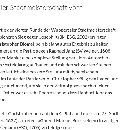
ler Stadtmeisterschaft vorn
rtie der vierten Runde der Wuppertaler Stadtmeisterschaft
 sicheren Sieg gegen Joseph Krük (ESG, 2002) erringen
ristopher Blomel
, sein bislang gutes Ergebnis zu halten.
niert an die Partie gegen Raphael Janz (SV Welper, 1808)
ter Manier eine komplexe Stellung der Hort-Antoschin-
en Verteidigung aufbauen und mit den schwarzen Steinen
henzeitlich eine bessere Stellung mit dynamischem
 im Laufe der Partie verlor Christopher völlig den Faden und
ng zunehmend, um sie in der Zeitnotphase noch zu einer
. Daher war es sehr überraschend, dass Raphael Janz das
ahm.
teht Christopher nun auf dem 4. Platz und muss am 27. April
s, 1637) antreten, während Markus Boos seinen derzeitigen
esemann (ESG, 1705) verteidigen muss.