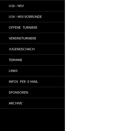
U16 – NSV
U14 – NSV VORRUNDE
OFFENE TURNIERE
VEREINSTURNIERE
JUGENDSCHACH
TERMINE
LINKS
INFOS PER E-MAIL
SPONSOREN
ARCHIVE