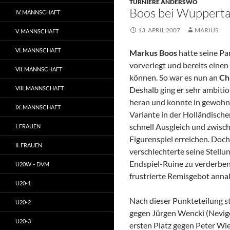
TURNIERE ANDERSWO
Boos bei Wupperta
IV. MANNSCHAFT
13. APRIL 2007
MARIUS
V. MANNSCHAFT
VI. MANNSCHAFT
Markus Boos
hatte seine Pa
vorverlegt und bereits einen
VII. MANNSCHAFT
können. So war es nun an
Ch
VIII. MANNSCHAFT
Deshalb ging er sehr ambitio
heran und konnte in gewohn
IX. MANNSCHAFT
Variante in der Holländisch
schnell Ausgleich und zwisc
I. FRAUEN
Figurenspiel erreichen. Doch
II. FRAUEN
verschlechterte seine Stellu
Endspiel-Ruine zu verderben
U20W – DVM
frustrierte Remisgebot ann
U20-1
Nach dieser Punkteteilung s
U20-2
gegen Jürgen Wencki (Nevige
U20-3
ersten Platz gegen Peter Wi