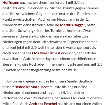
Hoffmann
nach schwachem Turnierstart mit 3/5 der
bestplatzierte Spieler der SG. Michael konnte gegen nominell
deutlich schwächere Gegner in den ersten drei Runden nur 1
Punkt erwirtschaften. Auch unser Neuzugang in der 1.
Mannschaft, der österreichische
IM Markus Ragger
,
hatte
deutliche Schwierigkeiten, ins Turnier zu kommen. Zwar
gewann er die erste Runde klar, musste dann aber zwei
Niederlagen gegen deutlich schwächere Gegner hinnehmen
und liegt jetzt mit 2/5 weit hinter den Erwartungen zurück.
Noch böser hat es
FM Oliver Kniest
erwischt, der nach der
erwartbaren Auftaktniederlage und einem anschließenden
Sieg eine »große Rochade« hinnehmen musste und nun mit 1/5
Punkten Schadensbegrenzung betreiben muss.
Im B-Turnier dagegen läuft es für unsere Spieler deutlich
besser:
Benedikt Marquardt
musste bislang nur eine
Niederlage hinnehmen und liegt mit 3½/5 und einer
Performance von 120 Punkten über seiner Elo-Zahl im oberen
Mittelfeld. Auch
Andreas Peschel
hat bislang nur einen vollen