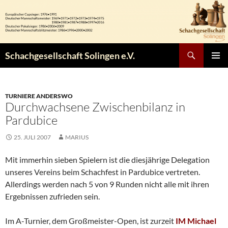
Zum
Inhalt
springen
Suchen
Schachgesellschaft Solingen e.V.
PRIMÄR
MENÜ
TURNIERE ANDERSWO
Durchwachsene Zwischenbilanz in
Pardubice
25. JULI 2007
MARIUS
Mit immerhin sieben Spielern ist die diesjährige Delegation
unseres Vereins beim Schachfest in Pardubice vertreten.
Allerdings werden nach 5 von 9 Runden nicht alle mit ihren
Ergebnissen zufrieden sein.
Im A-Turnier, dem Großmeister-Open, ist zurzeit
IM Michael