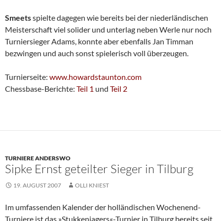
Smeets
spielte dagegen wie bereits bei der niederländischen
Meisterschaft viel solider und unterlag neben Werle nur noch
Turniersieger Adams, konnte aber ebenfalls Jan Timman
bezwingen und auch sonst spielerisch voll überzeugen.
Turnierseite:
www.howardstaunton.com
Chessbase-Berichte:
Teil 1
und
Teil 2
TURNIERE ANDERSWO
Sipke Ernst geteilter Sieger in Tilburg
19. AUGUST 2007
OLLI KNIEST
Im umfassenden Kalender der holländischen Wochenend-
Turniere ist das »Stukkenjagers«-Turnier in Tilburg bereits seit