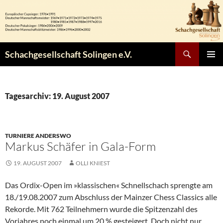
Zum
Inhalt
springen
Suchen
Schachgesellschaft Solingen e.V.
PRIMÄR
MENÜ
Tagesarchiv: 19. August 2007
TURNIERE ANDERSWO
Markus Schäfer in Gala-Form
19. AUGUST 2007
OLLI KNIEST
Das Ordix-Open im »klassischen« Schnellschach sprengte am
18./19.08.2007 zum Abschluss der Mainzer Chess Classics alle
Rekorde. Mit 762 Teilnehmern wurde die Spitzenzahl des
Vorjahres noch einmal um 20 % gesteigert. Doch nicht nur