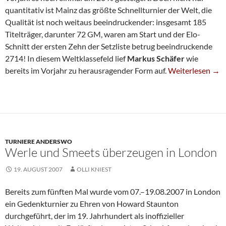
quantitativ ist Mainz das größte Schnellturnier der Welt, die
Qualität ist noch weitaus beeindruckender: insgesamt 185
Titelträger, darunter 72 GM, waren am Start und der Elo-
Schnitt der ersten Zehn der Setzliste betrug beeindruckende
2714! In diesem Weltklassefeld lief
Markus Schäfer
wie
Markus Schäfer 
bereits im Vorjahr zu herausragender Form auf.
Weiterlesen
→
TURNIERE ANDERSWO
Werle und Smeets überzeugen in London
19. AUGUST 2007
OLLI KNIEST
Bereits zum fünften Mal wurde vom 07.–19.08.2007 in London
ein Gedenkturnier zu Ehren von Howard Staunton
durchgeführt, der im 19. Jahrhundert als inoffizieller