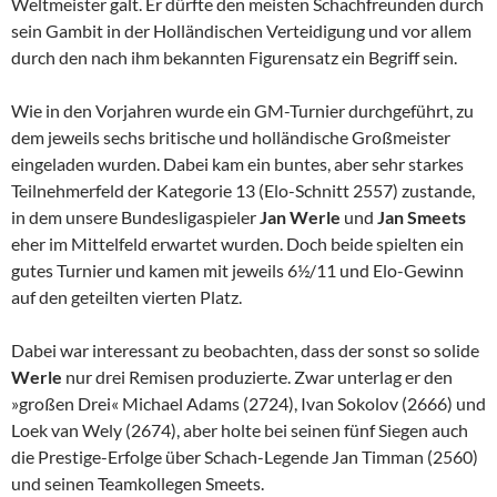
Weltmeister galt. Er dürfte den meisten Schachfreunden durch
sein Gambit in der Holländischen Verteidigung und vor allem
durch den nach ihm bekannten Figurensatz ein Begriff sein.
Wie in den Vorjahren wurde ein GM-Turnier durchgeführt, zu
dem jeweils sechs britische und holländische Großmeister
eingeladen wurden. Dabei kam ein buntes, aber sehr starkes
Teilnehmerfeld der Kategorie 13 (Elo-Schnitt 2557) zustande,
in dem unsere Bundesligaspieler
Jan Werle
und
Jan Smeets
eher im Mittelfeld erwartet wurden. Doch beide spielten ein
gutes Turnier und kamen mit jeweils 6½/11 und Elo-Gewinn
auf den geteilten vierten Platz.
Dabei war interessant zu beobachten, dass der sonst so solide
Werle
nur drei Remisen produzierte. Zwar unterlag er den
»großen Drei« Michael Adams (2724), Ivan Sokolov (2666) und
Loek van Wely (2674), aber holte bei seinen fünf Siegen auch
die Prestige-Erfolge über Schach-Legende Jan Timman (2560)
und seinen Teamkollegen Smeets.