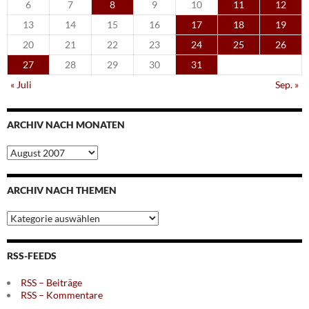
6
7
8
9
10
11
12
13
14
15
16
17
18
19
20
21
22
23
24
25
26
27
28
29
30
31
« Juli
Sep. »
ARCHIV NACH MONATEN
Archiv
nach
Monaten
ARCHIV NACH THEMEN
Archiv
nach
Themen
RSS-FEEDS
RSS – Beiträge
RSS – Kommentare