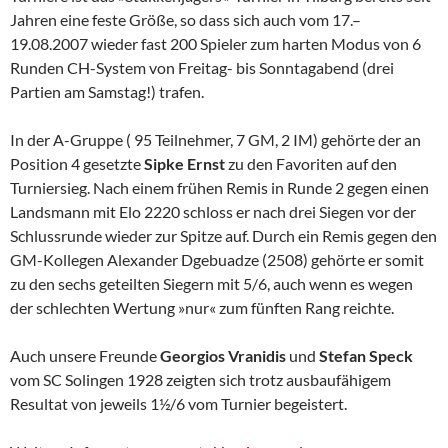
Jahren eine feste Größe, so dass sich auch vom 17.–
19.08.2007 wieder fast 200 Spieler zum harten Modus von 6
Runden CH-System von Freitag- bis Sonntagabend (drei
Partien am Samstag!) trafen.
In der A-Gruppe ( 95 Teilnehmer, 7 GM, 2 IM) gehörte der an
Position 4 gesetzte
Sipke
Ernst
zu den Favoriten auf den
Turniersieg. Nach einem frühen Remis in Runde 2 gegen einen
Landsmann mit Elo 2220 schloss er nach drei Siegen vor der
Schlussrunde wieder zur Spitze auf. Durch ein Remis gegen den
GM-Kollegen Alexander Dgebuadze (2508) gehörte er somit
zu den sechs geteilten Siegern mit 5/6, auch wenn es wegen
der schlechten Wertung »nur« zum fünften Rang reichte.
Auch unsere Freunde
Georgios Vranidis
und
Stefan Speck
vom SC Solingen 1928 zeigten sich trotz ausbaufähigem
Resultat von jeweils 1½/6 vom Turnier begeistert.