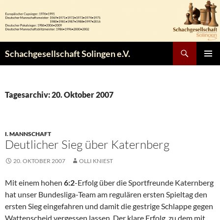
Zum
Inhalt
springen
Suchen
Schachgesellschaft Solingen e.V.
PRIMÄR
MENÜ
Tagesarchiv: 20. Oktober 2007
I. MANNSCHAFT
Deutlicher Sieg über Katernberg
20. OKTOBER 2007
OLLI KNIEST
Mit einem hohen
6:2
-Erfolg über die Sportfreunde Katernberg
hat unser Bundesliga-Team am regulären ersten Spieltag den
ersten Sieg eingefahren und damit die gestrige Schlappe gegen
Wattenscheid vergessen lassen. Der klare Erfolg, zu dem mit