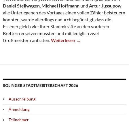
Daniel Stellwagen
,
Michael Hoffmann
und
Artur Jussupow
alle Unterlegenen des Vortages einen vollen Zähler beisteuern
konnten, wurde allerdings dadurch begünstigt, dass die
Essener gleich vier ihrer Stammkräfte an den vorderen
Brettern ersetzen mussten und mit lediglich zwei
Deutlicher Sieg Über Katernberg
Großmeistern antraten.
Weiterlesen
→
SOLINGER STADTMEISTERSCHAFT 2026
Ausschreibung
Anmeldung
Teilnehmer