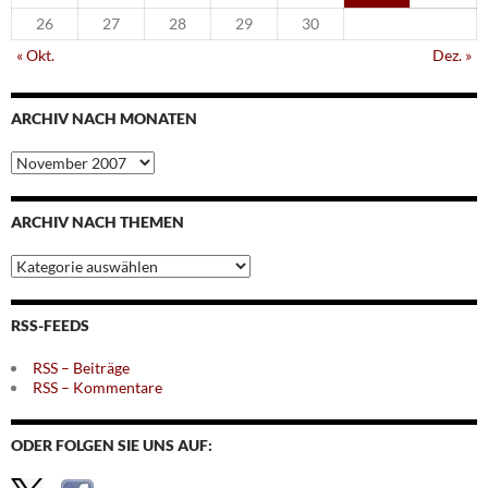
26
27
28
29
30
« Okt.
Dez. »
ARCHIV NACH MONATEN
Archiv
nach
Monaten
ARCHIV NACH THEMEN
Archiv
nach
Themen
RSS-FEEDS
RSS – Beiträge
RSS – Kommentare
ODER FOLGEN SIE UNS AUF: