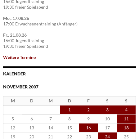
16:00 Jugendtraining
19:30 freier Spielabend
Mo., 17.08.26
17:00 Erwachsenentraining (Anfänger)
Fr., 21.08.26
16:00 Jugendtraining
19:30 freier Spielabend
Weitere Termine
KALENDER
NOVEMBER 2007
M
D
M
D
F
S
S
1
2
3
4
5
6
7
8
9
10
11
12
13
14
15
16
17
18
19
20
21
22
23
24
25