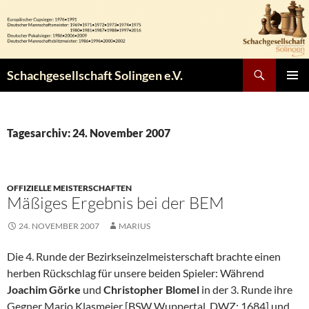
Zum
Inhalt
springen
Suchen
Schachgesellschaft Solingen e.V.
PRIMÄR
MENÜ
Tagesarchiv: 24. November 2007
OFFIZIELLE MEISTERSCHAFTEN
Mäßiges Ergebnis bei der BEM
24. NOVEMBER 2007
MARIUS
Die 4. Runde der Bezirkseinzelmeisterschaft brachte einen
herben Rückschlag für unsere beiden Spieler: Während
Joachim Görke
und
Christopher Blomel
in der 3. Runde ihre
Gegner Mario Klasmeier [BSW Wuppertal, DWZ: 1684] und