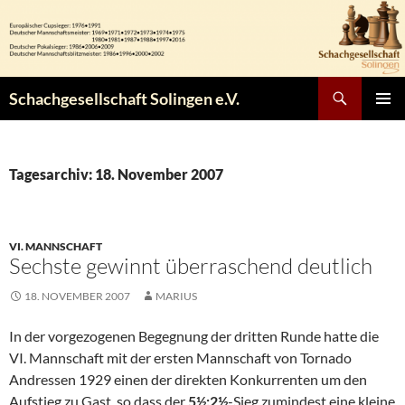
Zum
Inhalt
springen
Suchen
Schachgesellschaft Solingen e.V.
PRIMÄR
MENÜ
Tagesarchiv: 18. November 2007
VI. MANNSCHAFT
Sechste gewinnt überraschend deutlich
18. NOVEMBER 2007
MARIUS
In der vorgezogenen Begegnung der dritten Runde hatte die
VI. Mannschaft mit der ersten Mannschaft von Tornado
Andressen 1929 einen der direkten Konkurrenten um den
Aufstieg zu Gast, so dass der
5½:2½
-Sieg
zumindest eine kleine