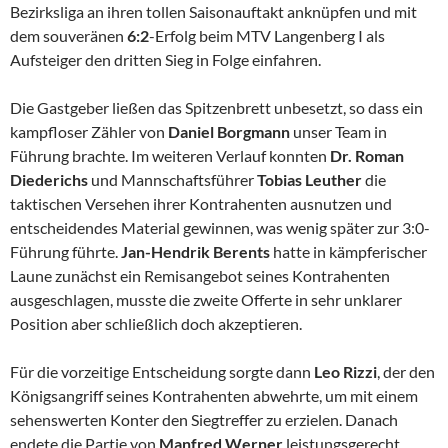
Bezirksliga an ihren tollen Saisonauftakt anknüpfen und mit
dem souveränen
6:2
-Erfolg beim MTV Langenberg I als
Aufsteiger den dritten Sieg in Folge einfahren.
Die Gastgeber ließen das Spitzenbrett unbesetzt, so dass ein
kampfloser Zähler von
Daniel
Borgmann
unser Team in
Führung brachte. Im weiteren Verlauf konnten
Dr.
Roman
Diederichs
und Mannschaftsführer
Tobias Leuther
die
taktischen Versehen ihrer Kontrahenten ausnutzen und
entscheidendes Material gewinnen, was wenig später zur 3:0-
Führung führte.
Jan-Hendrik Berents
hatte in kämpferischer
Laune zunächst ein Remisangebot seines Kontrahenten
ausgeschlagen, musste die zweite Offerte in sehr unklarer
Position aber schließlich doch akzeptieren.
Für die vorzeitige Entscheidung sorgte dann
Leo Rizzi
, der den
Königsangriff seines Kontrahenten abwehrte, um mit einem
sehenswerten Konter den Siegtreffer zu erzielen. Danach
endete die Partie von
Manfred Werner
leistungsgerecht