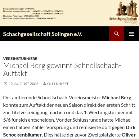
Zum
Inhalt
springen
Suchen
Schachgesellschaft Solingen e.V.
PRIMÄR
MENÜ
VEREINSTURNIERE
Michael Berg gewinnt Schnellschach-
Auftakt
29. AUGUST 2008
OLLI KNIEST
Der amtierende Schnellschach-Vereinsmeister
Michael Berg
konnte zum Auftakt der neuen Saison direkt den ersten Schritt
zur Titelverteidigung machen und das 1. Wertungsturnier mit
5/6 für sich entscheiden. Vor der Schlussrunde hatte Michael
einen halben Zähler Vorsprung und remisierte dort gegen
Dirk
Schockenbäumer
. Dies hätte der zuvor Zweitplatzierte
Oliver