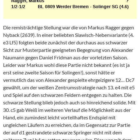
Die remisträchtige Stellung war die von Markus Ragger gegen
Nyback (2639). In einer beliebten Slawisch-Nebenvariante (4.
e3 Lf5) folgten beide zunächst der durchaus aus schwarzer
Sicht zur Musterpartie geeigneten Begegnung von Alexander
Naumann gegen Daniel Fridman aus der vorletzten Saison.
Leider war Markus wohl diese Partie nicht bekannt (es ist ja
erst seine zweite Saison für Solingen!), sonst hätte er
vermutlich das von Alexander gespielte ehrgeizigere 12… Dc7
gewählt, um der weißen Zentrumsstrategie nach 13. e4 mit e5
und Spiel auf den schwarzen Feldern entgegen zu halten. Die
schwarze Stellung blieb jedoch auch so hinreichend solide. Mit
30. c5 gab Weiß im weiteren Verlauf die Möglichkeit aus der
Hand, ein zumindest leicht vorteilhaftes Endspiel mit
ungleichen Läufern zu erreichen, da im Gegensatz zur Partie
der auf d1 gestrandete schwarze Springer nicht mit dem
späteren Zug Lb4 zu retten gewesen wäre. Dies war mit dem