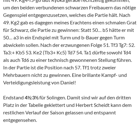
um den beiden verbundenen schwarzen Freibauern das nötige
Gegenspiel entgegenzusetzen, welches die Partie hält. Nach
49. Kg2 gab es dagegen meines Erachtens einen schmalen Grat
für Schwarz, die Partie zu gewinnen: Statt 50… b5 hätte er mit
50… a3 in ein Endspiel mit Turm und b-Bauer gegen Turm
abwickeln sollen. Nach der erzwungenen Folge 51. Tf3 Tg7: 52.
Ta3:+ Kb5 53. Ke2 (Tb3+ Kc5) Td7 54. Ta1 dürfte sowohl Td4
als auch Td6 zu einer technisch gewonnenen Stellung führen.
In der Partie ist die Position nach 57. Tf1 trotz zweier
Mehrbauern nicht zu gewinnen. Eine brillante Kampf- und
Verteidigungsleistung von Daniel!
Endstand
4½:3½
für Solingen. Damit sind wir auf den dritten
Platz in der Tabelle geklettert und Herbert Scheidt kann dem
restlichen Verlauf der Saison gelassen und entspannt
entgegensehen.