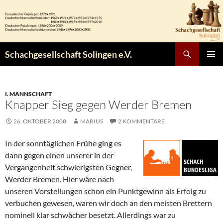
Zum
Inhalt
springen
Suchen
Schachgesellschaft Solingen e.V.
PRIMÄR
MENÜ
I. MANNSCHAFT
Knapper Sieg gegen Werder Bremen
26. OKTOBER 2008
MARIUS
2 KOMMENTARE
In der sonntäglichen Frühe ging es
dann gegen einen unserer in der
Vergangenheit schwierigsten Gegner,
Werder Bremen. Hier wäre nach
unseren Vorstellungen schon ein Punktgewinn als Erfolg zu
verbuchen gewesen, waren wir doch an den meisten Brettern
nominell klar schwächer besetzt. Allerdings war zu