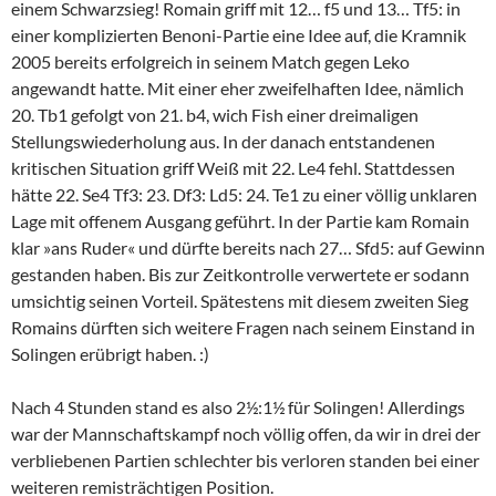
einem Schwarzsieg! Romain griff mit 12… f5 und 13… Tf5: in
einer komplizierten Benoni-Partie eine Idee auf, die Kramnik
2005 bereits erfolgreich in seinem Match gegen Leko
angewandt hatte. Mit einer eher zweifelhaften Idee, nämlich
20. Tb1 gefolgt von 21. b4, wich Fish einer dreimaligen
Stellungswiederholung aus. In der danach entstandenen
kritischen Situation griff Weiß mit 22. Le4 fehl. Stattdessen
hätte 22. Se4 Tf3: 23. Df3: Ld5: 24. Te1 zu einer völlig unklaren
Lage mit offenem Ausgang geführt. In der Partie kam Romain
klar »ans Ruder« und dürfte bereits nach 27… Sfd5: auf Gewinn
gestanden haben. Bis zur Zeitkontrolle verwertete er sodann
umsichtig seinen Vorteil. Spätestens mit diesem zweiten Sieg
Romains dürften sich weitere Fragen nach seinem Einstand in
Solingen erübrigt haben. :)
Nach 4 Stunden stand es also 2½:1½ für Solingen! Allerdings
war der Mannschaftskampf noch völlig offen, da wir in drei der
verbliebenen Partien schlechter bis verloren standen bei einer
weiteren remisträchtigen Position.