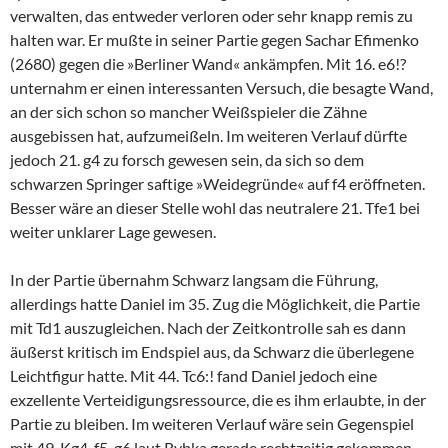
verwalten, das entweder verloren oder sehr knapp remis zu
halten war. Er mußte in seiner Partie gegen Sachar Efimenko
(2680) gegen die »Berliner Wand« ankämpfen. Mit 16. e6!?
unternahm er einen interessanten Versuch, die besagte Wand,
an der sich schon so mancher Weißspieler die Zähne
ausgebissen hat, aufzumeißeln. Im weiteren Verlauf dürfte
jedoch 21. g4 zu forsch gewesen sein, da sich so dem
schwarzen Springer saftige »Weidegründe« auf f4 eröffneten.
Besser wäre an dieser Stelle wohl das neutralere 21. Tfe1 bei
weiter unklarer Lage gewesen.
In der Partie übernahm Schwarz langsam die Führung,
allerdings hatte Daniel im 35. Zug die Möglichkeit, die Partie
mit Td1 auszugleichen. Nach der Zeitkontrolle sah es dann
äußerst kritisch im Endspiel aus, da Schwarz die überlegene
Leichtfigur hatte. Mit 44. Tc6:! fand Daniel jedoch eine
exzellente Verteidigungsressource, die es ihm erlaubte, in der
Partie zu bleiben. Im weiteren Verlauf wäre sein Gegenspiel
mit 49. Kg4-f5-g6 laut Rybka gerade rechtzeitig gekommen,